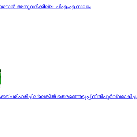
ട്ടയാടാന്‍ അനുവദിക്കില്ല: പിഎംഎ സലാം
േട് പരിഹരിച്ചില്ലെങ്കില്‍ തെരഞ്ഞെടുപ്പ് നീതിപൂര്‍വ്വമാകിച്ച: 