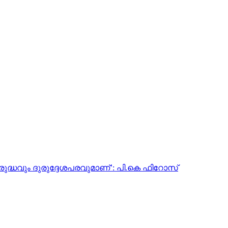
ധവും ദുരുദ്ദേശപരവുമാണ്’: പി.കെ ഫിറോസ്‌