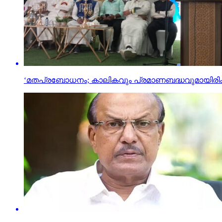
‘മതപ്രബോധനം; കാലികവും പ്രമാണബദ്ധവുമായിരിക