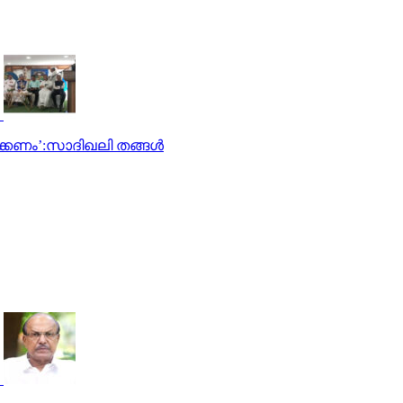
്കണം’:സാദിഖലി തങ്ങൾ