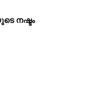
ുടെ നഷ്ടം