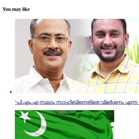
You may like
‘പി.എം.എ സലാം സാഹിബിനെതിരെ വിമർശനം എന്ന തരത