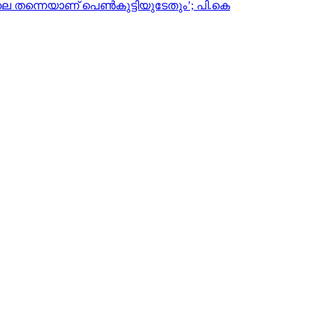
െ തന്നെയാണ് പെണ്‍കുട്ടിയുടേതും’; പി.കെ