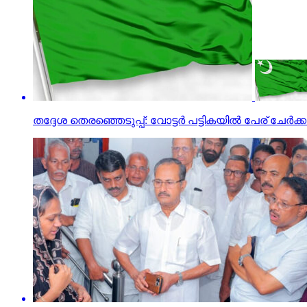
തദ്ദേശ തെരഞ്ഞെടുപ്പ്: വോട്ടര്‍ പട്ടികയില്‍ പേര് ചേ