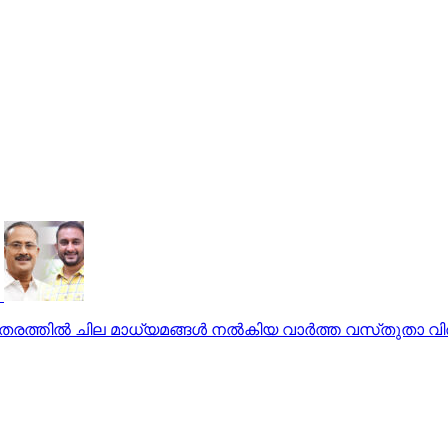
്തിൽ ചില മാധ്യമങ്ങൾ നൽകിയ വാർത്ത വസ്‌തുതാ വിരുദ്