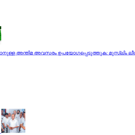
ര്‍ക്കാനുള്ള അന്തിമ അവസരം ഉപയോഗപ്പെടുത്തുക: മുസ്‌ലിം ലീഗ