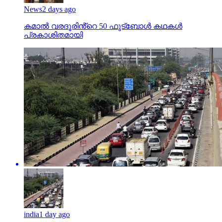
News
2 days ago
കമാൽ വരദൂരിൻ്റെ 50 ഫുട്ബോൾ കഥകൾ
പ്രകാശിതമായി
india
1 day ago