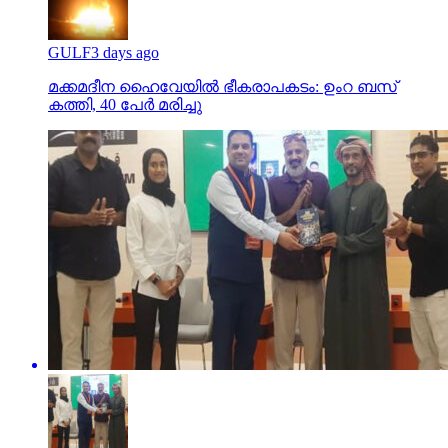
GULF
3 days ago
മക്കമദീന ഹൈവേയില്‍ ഭീകരാപകടം: ഉംറ ബസ്
കത്തി, 40 പേര്‍ മരിച്ചു