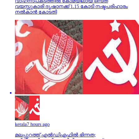
വാഹനാപകടത്തില്‍ കോമയിലായ ഒമ്പത്
വയസ്സുകാരി ദൃഷാനക്ക് 1.15 കോടി നഷ്ടപരിഹാരം
നല്‍കാന്‍ കോടതി
kerala
7 hours ago
മലപ്പുറത്ത് എല്‍ഡിഎഫില്‍ ഭിന്നത;