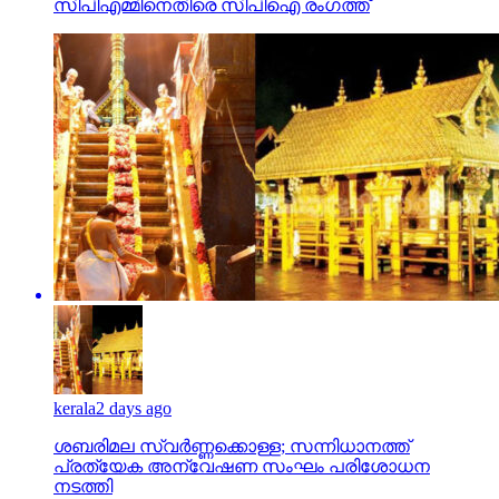
സിപിഎമ്മിനെതിരെ സിപിഐ രംഗത്ത്
kerala
2 days ago
ശബരിമല സ്വര്‍ണ്ണക്കൊള്ള; സന്നിധാനത്ത്
പ്രത്യേക അന്വേഷണ സംഘം പരിശോധന
നടത്തി