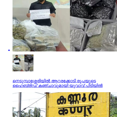
നെടുമ്പാശ്ശേരിയിൽ ആറരക്കോടി രൂപയുടെ
ഹൈബ്രിഡ് കഞ്ചാവുമായി യുവാവ് പിടിയിൽ