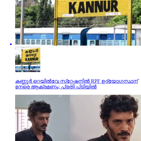
കണ്ണൂർ റെയില്‍വേ സ്‌റ്റേഷനിൽ RPF ഉദ്യോഗസ്ഥന്
നേരെ ആക്രമണം; പ്രതി പിടിയിൽ