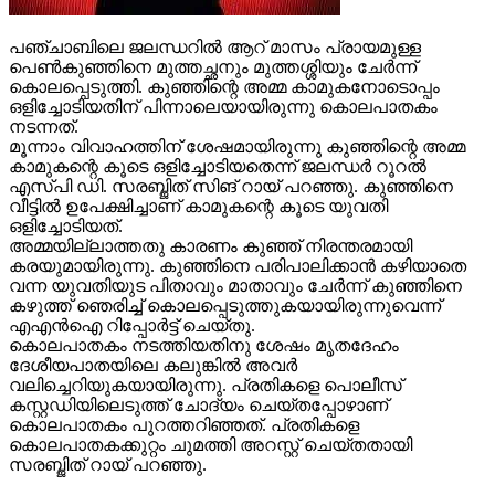
പഞ്ചാബിലെ ജലന്ധറില്‍ ആറ് മാസം പ്രായമുള്ള
പെണ്‍കുഞ്ഞിനെ മുത്തച്ഛനും മുത്തശ്ശിയും ചേര്‍ന്ന്
കൊലപ്പെടുത്തി. കുഞ്ഞിന്റെ അമ്മ കാമുകനോടൊപ്പം
ഒളിച്ചോടിയതിന് പിന്നാലെയായിരുന്നു കൊലപാതകം
നടന്നത്.
മൂന്നാം വിവാഹത്തിന് ശേഷമായിരുന്നു കുഞ്ഞിന്റെ അമ്മ
കാമുകന്റെ കൂടെ ഒളിച്ചോടിയതെന്ന് ജലന്ധര്‍ റൂറല്‍
എസ്പി ഡി. സരബ്ജിത് സിങ് റായ് പറഞ്ഞു. കുഞ്ഞിനെ
വീട്ടില്‍ ഉപേക്ഷിച്ചാണ് കാമുകന്റെ കൂടെ യുവതി
ഒളിച്ചോടിയത്.
അമ്മയില്ലാത്തതു കാരണം കുഞ്ഞ് നിരന്തരമായി
കരയുമായിരുന്നു. കുഞ്ഞിനെ പരിപാലിക്കാന്‍ കഴിയാതെ
വന്ന യുവതിയുട പിതാവും മാതാവും ചേര്‍ന്ന് കുഞ്ഞിനെ
കഴുത്ത് ഞെരിച്ച് കൊലപ്പെടുത്തുകയായിരുന്നുവെന്ന്
എഎന്‍ഐ റിപ്പോര്‍ട്ട് ചെയ്തു.
കൊലപാതകം നടത്തിയതിനു ശേഷം മൃതദേഹം
ദേശീയപാതയിലെ കലുങ്കില്‍ അവര്‍
വലിച്ചെറിയുകയായിരുന്നു. പ്രതികളെ പൊലീസ്
കസ്റ്റഡിയിലെടുത്ത് ചോദ്യം ചെയ്തപ്പോഴാണ്
കൊലപാതകം പുറത്തറിഞ്ഞത്. പ്രതികളെ
കൊലപാതകക്കുറ്റം ചുമത്തി അറസ്റ്റ് ചെയ്തതായി
സരബ്ജിത് റായ് പറഞ്ഞു.