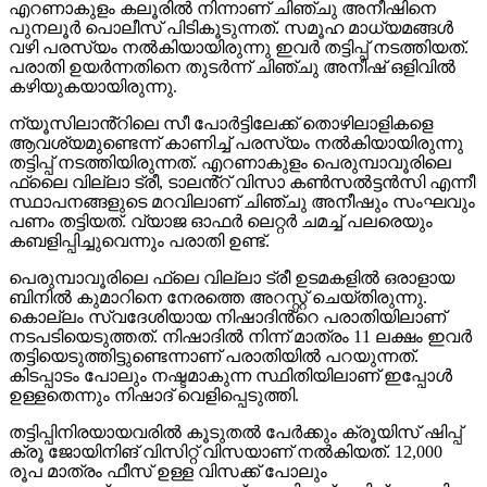
എറണാകുളം കലൂരിൽ നിന്നാണ് ചിഞ്ചു അനീഷിനെ
പുനലൂർ പൊലീസ് പിടികൂടുന്നത്. സമൂഹ മാധ്യമങ്ങൾ
വഴി പരസ്യം നൽകിയായിരുന്നു ഇവർ തട്ടിപ്പ് നടത്തിയത്.
പരാതി ഉയർന്നതിനെ തുടർന്ന് ചിഞ്ചു അനീഷ് ഒളിവിൽ
കഴിയുകയായിരുന്നു.
ന്യൂസിലാൻ്റിലെ സീ പോർട്ടിലേക്ക് തൊഴിലാളികളെ
ആവശ്യമുണ്ടെന്ന് കാണിച്ച് പരസ്യം നൽകിയായിരുന്നു
തട്ടിപ്പ് നടത്തിയിരുന്നത്. എറണാകുളം പെരുമ്പാവൂരിലെ
ഫ്ലൈ വില്ലാ ട്രീ, ടാലൻ്റ് വിസാ കൺസൽട്ടൻസി എന്നീ
സ്ഥാപനങ്ങളുടെ മറവിലാണ് ചിഞ്ചു അനീഷും സംഘവും
പണം തട്ടിയത്. വ്യാജ ഓഫർ ലെറ്റർ ചമച്ച് പലരെയും
കബളിപ്പിച്ചുവെന്നും പരാതി ഉണ്ട്.
പെരുമ്പാവൂരിലെ ഫ്ലെ വില്ലാ ട്രീ ഉടമകളിൽ ഒരാളായ
ബിനിൽ കുമാറിനെ നേരത്തെ അറസ്റ്റ് ചെയ്തിരുന്നു.
കൊല്ലം സ്വദേശിയായ നിഷാദിൻ്റെ പരാതിയിലാണ്
നടപടിയെടുത്തത്. നിഷാദിൽ നിന്ന് മാത്രം 11 ലക്ഷം ഇവർ
തട്ടിയെടുത്തിട്ടുണ്ടെന്നാണ് പരാതിയിൽ പറയുന്നത്.
കിടപ്പാടം പോലും നഷ്ടമാകുന്ന സ്ഥിതിയിലാണ് ഇപ്പോൾ
ഉള്ളതെന്നും നിഷാദ് വെളിപ്പെടുത്തി.
തട്ടിപ്പിനിരയായവരിൽ കൂടുതൽ പേർക്കും ക്രൂയിസ് ഷിപ്പ്
ക്രൂ ജോയിനിങ് വിസിറ്റ് വിസയാണ് നൽകിയത്. 12,000
രൂപ മാത്രം ഫീസ് ഉള്ള വിസക്ക് പോലും