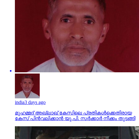
india
3 days ago
മുഹമ്മദ് അഖ്‌ലാഖ് കേസിലെ പ്രതികള്‍ക്കെതിരായ
കേസ് പിന്‍വലിക്കാന്‍ യു.പി. സര്‍ക്കാര്‍ നീക്കം തുടങ്ങി