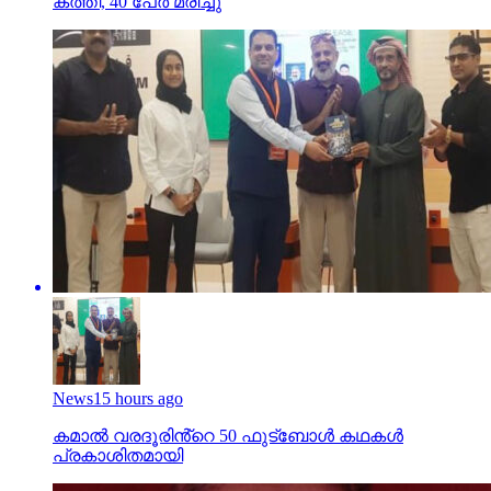
കത്തി, 40 പേര്‍ മരിച്ചു
News
15 hours ago
കമാൽ വരദൂരിൻ്റെ 50 ഫുട്ബോൾ കഥകൾ
പ്രകാശിതമായി