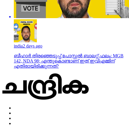
india
2 days ago
ബീഹാർ തിരഞ്ഞെടുപ്പ് പോസ്റ്റൽ ബാലറ്റ് ഫലം: MGB
142, NDA 98; എന്തുകൊണ്ടാണ് ഇത് ഇവിഎമ്മിന്
എതിരായിരിക്കുന്നത്?