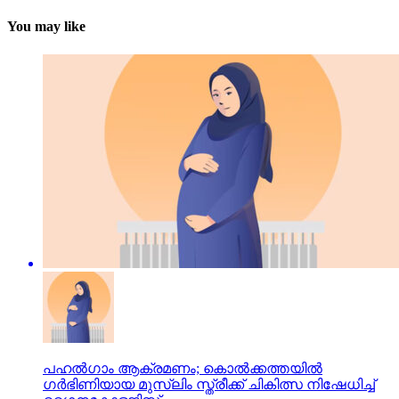
You may like
പഹൽഗാം ആക്രമണം; കൊൽക്കത്തയിൽ
ഗർഭിണിയായ മുസ്‌ലിം സ്ത്രീക്ക് ചികിത്സ നിഷേധിച്ച്