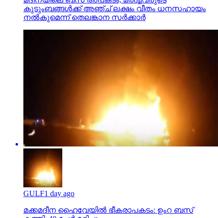
കുടുംബങ്ങള്‍ക്ക് അഞ്ച് ലക്ഷം വീതം ധനസഹായം
നല്‍കുമെന്ന് തെലങ്കാന സര്‍ക്കാര്‍
GULF
1 day ago
മക്കമദീന ഹൈവേയില്‍ ഭീകരാപകടം: ഉംറ ബസ്