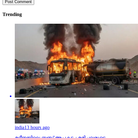
Trending
india
13 hours ago
മദീനയിലെ ബസ് അപകടം; മരിച്ചവരുടെ