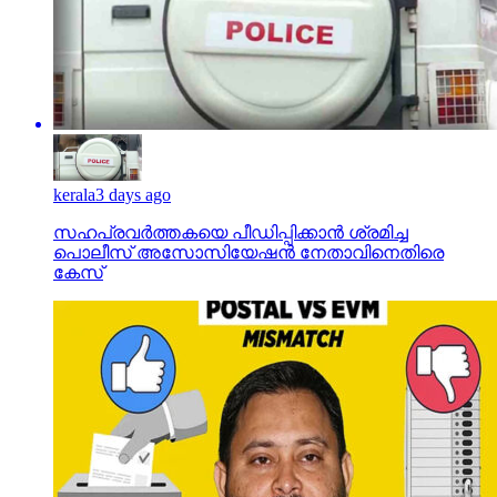
kerala
3 days ago
സഹപ്രവര്‍ത്തകയെ പീഡിപ്പിക്കാന്‍ ശ്രമിച്ച
പൊലീസ് അസോസിയേഷന്‍ നേതാവിനെതിരെ
കേസ്