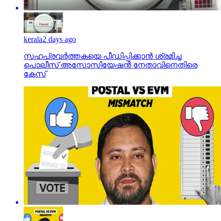
kerala
2 days ago
സഹപ്രവര്‍ത്തകയെ പീഡിപ്പിക്കാന്‍ ശ്രമിച്ച
പൊലീസ് അസോസിയേഷന്‍ നേതാവിനെതിരെ
കേസ്