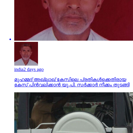
india
2 days ago
മുഹമ്മദ് അഖ്‌ലാഖ് കേസിലെ പ്രതികള്‍ക്കെതിരായ
കേസ് പിന്‍വലിക്കാന്‍ യു.പി. സര്‍ക്കാര്‍ നീക്കം തുടങ്ങി