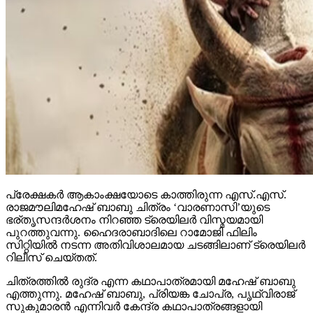
പ്രേക്ഷകര്‍ ആകാംക്ഷയോടെ കാത്തിരുന്ന എസ്.എസ്.
രാജമൗലിമഹേഷ് ബാബു ചിത്രം ‘വാരണാസി’യുടെ
ഭര്തൃസന്ദര്‍ശനം നിറഞ്ഞ ട്രെയിലര്‍ വിസ്മയമായി
പുറത്തുവന്നു. ഹൈദരാബാദിലെ റാമോജി ഫിലിം
സിറ്റിയില്‍ നടന്ന അതിവിശാലമായ ചടങ്ങിലാണ് ട്രെയിലര്‍
റിലീസ് ചെയ്തത്.
ചിത്രത്തില്‍ രുദ്ര എന്ന കഥാപാത്രമായി മഹേഷ് ബാബു
എത്തുന്നു. മഹേഷ് ബാബു, പ്രിയങ്ക ചോപ്ര, പൃഥ്വിരാജ്
സുകുമാരന്‍ എന്നിവര്‍ കേന്ദ്ര കഥാപാത്രങ്ങളായി