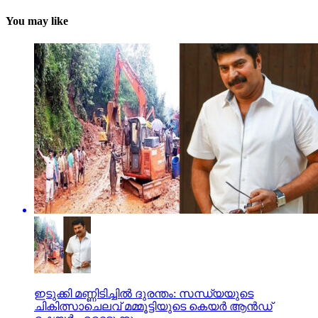
You may like
ഇടുക്കി മണ്ണിടിച്ചില്‍ ദുരന്തം: സന്ധ്യയുടെ
ചികിത്സാചെലവ് മമ്മൂട്ടിയുടെ കെയര്‍ ആന്‍ഡ്