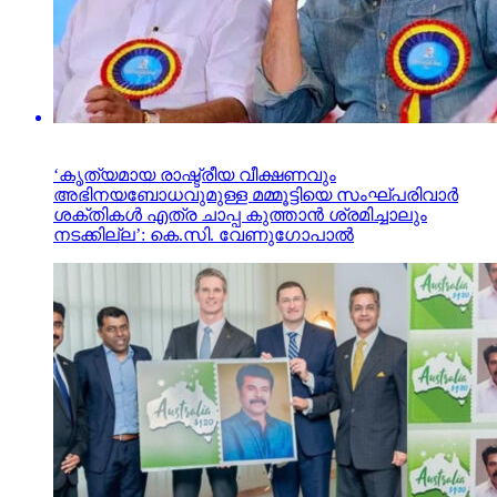
‘കൃത്യമായ രാഷ്ട്രീയ വീക്ഷണവും
അഭിനയബോധവുമുള്ള മമ്മൂട്ടിയെ സംഘ്പരിവാർ
ശക്തികൾ എത്ര ചാപ്പ കുത്താൻ ശ്രമിച്ചാലും
നടക്കില്ല’: കെ.സി. വേണുഗോപാൽ