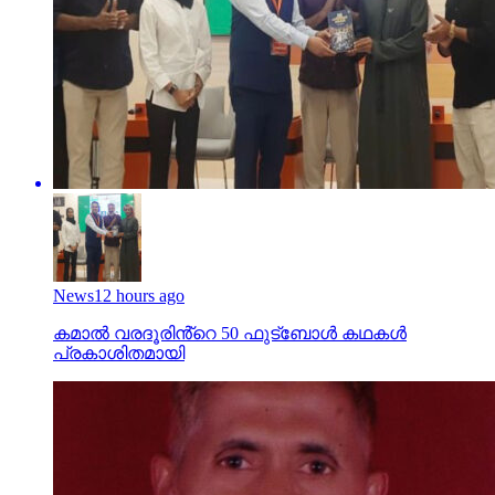
News
12 hours ago
കമാൽ വരദൂരിൻ്റെ 50 ഫുട്ബോൾ കഥകൾ
പ്രകാശിതമായി