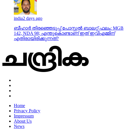
india
2 days ago
ബീഹാർ തിരഞ്ഞെടുപ്പ് പോസ്റ്റൽ ബാലറ്റ് ഫലം: MGB
142, NDA 98; എന്തുകൊണ്ടാണ് ഇത് ഇവിഎമ്മിന്
എതിരായിരിക്കുന്നത്?
Home
Privacy Policy
Impressum
About Us
News