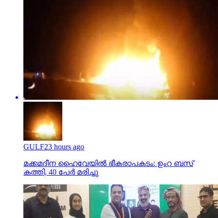
GULF
23 hours ago
മക്കമദീന ഹൈവേയില്‍ ഭീകരാപകടം: ഉംറ ബസ്
കത്തി, 40 പേര്‍ മരിച്ചു