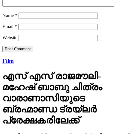
Name
*
Email
*
Website
Film
എസ് എസ് രാജമൗലി-
മഹേഷ് ബാബു ചിത്രം
വാരാണാസിയുടെ
ബ്രഹ്മാണ്ഡ ട്രയ്ലർ
പ്രേക്ഷകരിലേക്ക്