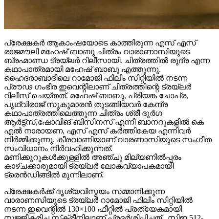
പ്രേക്ഷകർ ആകാംഷയോടെ കാത്തിരുന്ന എസ് എസ്
രാജമൗലി മഹേഷ് ബാബു ചിത്രം വാരാണാസിയുടെ
ബ്രഹ്മാണ്ഡ ട്രയ്ലർ റിലീസായി. ചിത്രത്തിൽ രുദ്ര എന്ന
കഥാപാത്രമായി മഹേഷ് ബാബു എത്തുന്നു.
ഹൈദരാബാദിലെ റാമോജി ഫിലിം സിറ്റിയിൽ നടന്ന
പ്രൗഢ ഗംഭീര ഇവെന്റിലാണ് ചിത്രത്തിന്റെ ട്രയ്ലർ
റിലീസ് ചെയ്തത്. മഹേഷ് ബാബു, പ്രിയങ്ക ചോപ്ര,
പൃഥ്വിരാജ് സുകുമാരൻ തുടങ്ങിയവർ കേന്ദ്ര
കഥാപാത്രത്തിലെത്തുന്ന ചിത്രം ശ്രീ ദുർഗ
ആർട്ട്സ്,ഷോവിങ് ബിസിനസ് എന്നീ ബാനറുകളിൽ കെ
എൽ നാരായണ, എസ് എസ് കർത്തികേയ എന്നിവർ
നിർമ്മിക്കുന്നു. കീരവാണിയാണ് വാരണാസിയുടെ സംഗീത
സംവിധാനം നിർവഹിക്കുന്നത്.
മണിക്കൂറുകൾക്കുള്ളിൽ അഞ്ചു മില്യണിൽപ്പരം
കാഴ്ചക്കാരുമായി ട്രയ്ലർ ലോകവ്യാപകമായി
ട്രെൻഡിങ്ങിൽ മുന്നിലാണ്.
പ്രേക്ഷകർക്ക് ദൃശ്യവിസ്മയം സമ്മാനിക്കുന്ന
വാരാണസിയുടെ ട്രയ്ലർ റാമോജി ഫിലിം സിറ്റിയിൽ
നടന്ന ഇവെന്റിൽ 130×100 ഫീറ്റിൽ പ്രത്യേകമായി
സജ്ജീകരിച്ച സ്‌ക്രീനിലാണ് പ്രദർശിപ്പിച്ചത് . സിഇ 512-