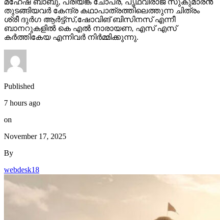
മഹേഷ് ബാബു, പ്രിയങ്ക ചോപ്ര, പൃഥ്വിരാജ് സുകുമാരൻ
തുടങ്ങിയവർ കേന്ദ്ര കഥാപാത്രത്തിലെത്തുന്ന ചിത്രം
ശ്രീ ദുർഗ ആർട്ട്സ്,ഷോവിങ് ബിസിനസ് എന്നീ
ബാനറുകളിൽ കെ എൽ നാരായണ, എസ് എസ്
കർത്തികേയ എന്നിവർ നിർമ്മിക്കുന്നു.
Published
7 hours ago
on
November 17, 2025
By
webdesk18