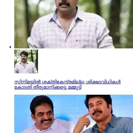
സിനിമയിൽ ശക്തികേന്ദ്രമില്ല; ശിക്ഷാവിധികൾ
കോടതി തീരുമാനിക്കട്ടെ: മമ്മൂട്ടി