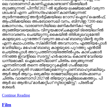
ലെ വാരാണസി കാണിച്ചുകൊണ്ടാണ് ട്രെയിലര്‍
തുടങ്ങുന്നത്. പിന്നീട് 2027-ല്‍ ഭൂമിയെ ലക്ഷ്യമാക്കി വരുന്ന
ശാംഭവി എന്ന ഛിന്നഗ്രഹമാണ് കാണിക്കുന്നത്.
തുടര്‍ന്നങ്ങോട്ട് അന്റാര്‍ട്ടിക്കയിലെ റോസ് ഐസ് ഷെല്‍ഫ്,
ആഫ്രിക്കയിലെ അംബോസെലി വനം, ബിസിഇ 7200-ലെ
ലങ്കാനഗരം, വാരാണസിയിലെ മണികര്‍ണികാ ഘട്ട്
തുടങ്ങിയവയെല്ലാം വിസ്മയക്കാഴ്ചകളായി ട്രെയിലറില്‍
അനാവരണം ചെയ്യുന്നു.കൈയില്‍ ത്രിശൂലവുമേന്തി
കാളയുടെ പുറത്തേറി വരുന്ന മഹേഷ് ബാബുവിന്റെ രുദ്ര
എന്ന കഥാപാത്രം സ്‌ക്രീനിൽ അവസാനം എത്തിയപ്പോൾ
വേദിയിലും മഹേഷ് ബാബു കാളയുടെ പുറത്തു എൻട്രി
ചെയ്തപ്പോൾ അറുപത്തിനായിരത്തിൽപ്പരം കാഴ്ചക്കാർ
നിറഞ്ഞ ഇവന്റിലെ സദസ്സ് ഹർഷാരവം കൊണ്ട് വേദിയെ
ധന്യമാക്കി. ഐമാക്‌സിലാണ് ചിത്രം ഒരുങ്ങുന്നത്
എന്നതിനാല്‍ തന്നെ തിയേറ്ററുകളില്‍ ഗംഭീരമായ
കാഴ്ചാനുഭൂതി സമ്മാനിക്കുമെന്നുറപ്പാണ്.ബാഹുബലിയും
ആർ ആർ ആറും ഒരുക്കിയ രാജമൗലിയുടെ ബ്രഹ്മാണ്ഡ
ചിത്രം വാരണാസി 2027ൽ തിയേറ്ററുകളിലേക്കെത്തും. പി
ആർ ഓ ആൻഡ് മാർക്കറ്റിംഗ് സ്ട്രാറ്റജിസ്റ്റ് : പ്രതീഷ്
ശേഖർ.
Continue Reading
Film