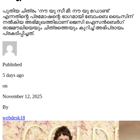
പുതിയ ചിത്രം ‘നൗ യു സീ മീ: നൗ യു ഡോണ്ട്’
എന്നതിന്റെ പ്രമോഷന്റെ ഭാഗമായി ബോംബെ ടൈംസിന്
നല്‍കിയ അഭിമുഖത്തിലാണ് ജെസി ഐസന്‍ബെര്‍ഗ്
രാജമൗലിയെയും ചിത്രത്തെയും കുറിച്ച് അഭിപ്രായം
പ്രകടിപ്പിച്ചത്.
Published
5 days ago
on
November 12, 2025
By
webdesk18