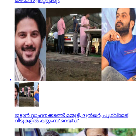
ഷെയര്‍ ഏറ്റെടുക്കും
ഭൂട്ടാന്‍ വാഹനക്കടത്ത്: മമ്മൂട്ടി, ദുല്‍ഖര്‍, പൃഥ്വിരാജ്
വീടുകളില്‍ കസ്റ്റംസ് റെയ്ഡ്