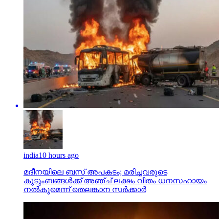
india
10 hours ago
മദീനയിലെ ബസ് അപകടം; മരിച്ചവരുടെ
കുടുംബങ്ങള്‍ക്ക് അഞ്ച് ലക്ഷം വീതം ധനസഹായം
നല്‍കുമെന്ന് തെലങ്കാന സര്‍ക്കാര്‍