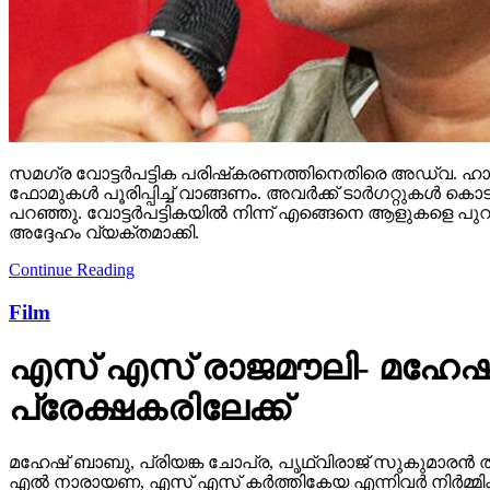
സമഗ്ര വോട്ടര്‍പട്ടിക പരിഷ്‌കരണത്തിനെതിരെ അഡ്വ. ഹാരി
ഫോമുകള്‍ പൂരിപ്പിച്ച് വാങ്ങണം. അവര്‍ക്ക് ടാര്‍ഗറ്റുക
പറഞ്ഞു. വോട്ടര്‍പട്ടികയില്‍ നിന്ന് എങ്ങെനെ ആളുകളെ പുറ
അദ്ദേഹം വ്യക്തമാക്കി.
Continue Reading
Film
എസ് എസ് രാജമൗലി- മഹേഷ്
പ്രേക്ഷകരിലേക്ക്
മഹേഷ് ബാബു, പ്രിയങ്ക ചോപ്ര, പൃഥ്വിരാജ് സുകുമാരൻ ത
എൽ നാരായണ, എസ് എസ് കർത്തികേയ എന്നിവർ നിർമ്മിക്ക