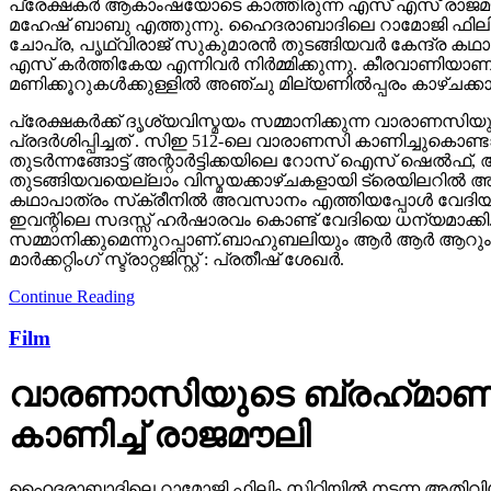
പ്രേക്ഷകർ ആകാംഷയോടെ കാത്തിരുന്ന എസ് എസ് രാജമൗലി
മഹേഷ് ബാബു എത്തുന്നു. ഹൈദരാബാദിലെ റാമോജി ഫിലിം സി
ചോപ്ര, പൃഥ്വിരാജ് സുകുമാരൻ തുടങ്ങിയവർ കേന്ദ്ര ക
എസ് കർത്തികേയ എന്നിവർ നിർമ്മിക്കുന്നു. കീരവാണിയ
മണിക്കൂറുകൾക്കുള്ളിൽ അഞ്ചു മില്യണിൽപ്പരം കാഴ്ചക്ക
പ്രേക്ഷകർക്ക് ദൃശ്യവിസ്മയം സമ്മാനിക്കുന്ന വാരാണസിയുട
പ്രദർശിപ്പിച്ചത് . സിഇ 512-ലെ വാരാണസി കാണിച്ചുകൊണ്ടാണ്
തുടര്‍ന്നങ്ങോട്ട് അന്റാര്‍ട്ടിക്കയിലെ റോസ് ഐസ് ഷെ
തുടങ്ങിയവയെല്ലാം വിസ്മയക്കാഴ്ചകളായി ട്രെയിലറില്‍ 
കഥാപാത്രം സ്‌ക്രീനിൽ അവസാനം എത്തിയപ്പോൾ വേദിയി
ഇവന്റിലെ സദസ്സ് ഹർഷാരവം കൊണ്ട് വേദിയെ ധന്യമാക്കി. 
സമ്മാനിക്കുമെന്നുറപ്പാണ്.ബാഹുബലിയും ആർ ആർ ആറും 
മാർക്കറ്റിംഗ് സ്ട്രാറ്റജിസ്റ്റ് : പ്രതീഷ് ശേഖർ.
Continue Reading
Film
വാരണാസിയുടെ ബ്രഹ്‌മാണ്ഡ
കാണിച്ച് രാജമൗലി
ഹൈദരാബാദിലെ റാമോജി ഫിലിം സിറ്റിയില്‍ നടന്ന അതിവിശ