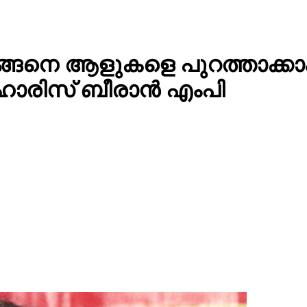
ന് എങ്ങെനെ ആളുകളെ പുറത്താക
 ഹാരിസ് ബീരാൻ എംപി