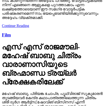
നാം കാണുന്നതെന്ന് അദ്ദേഹം പറഞ്ഞു. വോട്ടര്‍പട്ടികയില്‍
നിന്ന് എങ്ങെനെ ആളുകളെ പുറത്താക്കാം എന്ന
ലക്ഷ്യത്തോടെയാണ് ഈ സമഗ്ര വോട്ടര്‍പട്ടിക
പരിഷ്‌കരണമെന്ന് നാം ഭയപ്പെടേണ്ടിയിരിക്കുന്നുവെന്നും
അദ്ദേഹം വ്യക്തമാക്കി.
Continue Reading
Film
എസ് എസ് രാജമൗലി-
മഹേഷ് ബാബു ചിത്രം
വാരാണാസിയുടെ
ബ്രഹ്മാണ്ഡ ട്രയ്ലർ
പ്രേക്ഷകരിലേക്ക്
മഹേഷ് ബാബു, പ്രിയങ്ക ചോപ്ര, പൃഥ്വിരാജ് സുകുമാരൻ
തുടങ്ങിയവർ കേന്ദ്ര കഥാപാത്രത്തിലെത്തുന്ന ചിത്രം
ശ്രീ ദുർഗ ആർട്ട്സ്,ഷോവിങ് ബിസിനസ് എന്നീ