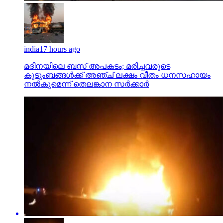
india
17 hours ago
മദീനയിലെ ബസ് അപകടം; മരിച്ചവരുടെ
കുടുംബങ്ങള്‍ക്ക് അഞ്ച് ലക്ഷം വീതം ധനസഹായം
നല്‍കുമെന്ന് തെലങ്കാന സര്‍ക്കാര്‍