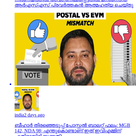
ആര്‍എസ്എസ് പ്രവര്‍ത്തകന്‍ ആത്മഹത്യ ചെയ്തു
india
2 days ago
ബീഹാർ തിരഞ്ഞെടുപ്പ് പോസ്റ്റൽ ബാലറ്റ് ഫലം: MGB
142, NDA 98; എന്തുകൊണ്ടാണ് ഇത് ഇവിഎമ്മിന്