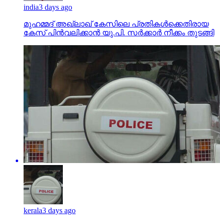
india
3 days ago
മുഹമ്മദ് അഖ്‌ലാഖ് കേസിലെ പ്രതികള്‍ക്കെതിരായ
കേസ് പിന്‍വലിക്കാന്‍ യു.പി. സര്‍ക്കാര്‍ നീക്കം തുടങ്ങി
kerala
3 days ago