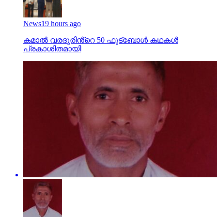
News
19 hours ago
കമാൽ വരദൂരിൻ്റെ 50 ഫുട്ബോൾ കഥകൾ
പ്രകാശിതമായി