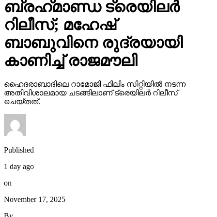
ബ്രഹ്‌മാണ്ഡ ട്രെയിലര്‍
റിലീസ്; മഹേഷ്
ബാബുവിനെ രുദ്രയായി
കാണിച്ച് രാജമൗലി
ഹൈദരാബാദിലെ റാമോജി ഫിലിം സിറ്റിയില്‍ നടന്ന
അതിവിശാലമായ ചടങ്ങിലാണ് ട്രെയിലര്‍ റിലീസ്
ചെയ്തത്.
Published
1 day ago
on
November 17, 2025
By