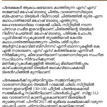
പ്രേക്ഷകർ ആകാംഷയോടെ കാത്തിരുന്ന എസ് എസ്
രാജമൗലി മഹേഷ് ബാബു ചിത്രം വാരാണാസിയുടെ
ബ്രഹ്മാണ്ഡ ട്രയ്ലർ റിലീസായി. ചിത്രത്തിൽ രുദ്ര എന്ന
കഥാപാത്രമായി മഹേഷ് ബാബു എത്തുന്നു.
ഹൈദരാബാദിലെ റാമോജി ഫിലിം സിറ്റിയിൽ നടന്ന
പ്രൗഢ ഗംഭീര ഇവെന്റിലാണ് ചിത്രത്തിന്റെ ട്രയ്ലർ
റിലീസ് ചെയ്തത്. മഹേഷ് ബാബു, പ്രിയങ്ക ചോപ്ര,
പൃഥ്വിരാജ് സുകുമാരൻ തുടങ്ങിയവർ കേന്ദ്ര
കഥാപാത്രത്തിലെത്തുന്ന ചിത്രം ശ്രീ ദുർഗ
ആർട്ട്സ്,ഷോവിങ് ബിസിനസ് എന്നീ ബാനറുകളിൽ കെ
എൽ നാരായണ, എസ് എസ് കർത്തികേയ എന്നിവർ
നിർമ്മിക്കുന്നു. കീരവാണിയാണ് വാരണാസിയുടെ സംഗീത
സംവിധാനം നിർവഹിക്കുന്നത്.
മണിക്കൂറുകൾക്കുള്ളിൽ അഞ്ചു മില്യണിൽപ്പരം
കാഴ്ചക്കാരുമായി ട്രയ്ലർ ലോകവ്യാപകമായി
ട്രെൻഡിങ്ങിൽ മുന്നിലാണ്.
പ്രേക്ഷകർക്ക് ദൃശ്യവിസ്മയം സമ്മാനിക്കുന്ന
വാരാണസിയുടെ ട്രയ്ലർ റാമോജി ഫിലിം സിറ്റിയിൽ
നടന്ന ഇവെന്റിൽ 130×100 ഫീറ്റിൽ പ്രത്യേകമായി
സജ്ജീകരിച്ച സ്‌ക്രീനിലാണ് പ്രദർശിപ്പിച്ചത് . സിഇ 512-
ലെ വാരാണസി കാണിച്ചുകൊണ്ടാണ് ട്രെയിലര്‍
തുടങ്ങുന്നത്. പിന്നീട് 2027-ല്‍ ഭൂമിയെ ലക്ഷ്യമാക്കി വരുന്ന
ശാംഭവി എന്ന ഛിന്നഗ്രഹമാണ് കാണിക്കുന്നത്.