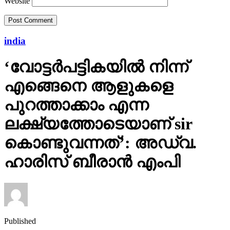
Website
india
‘വോട്ടര്‍പട്ടികയില്‍ നിന്ന്
എങ്ങെനെ ആളുകളെ
പുറത്താക്കാം എന്ന
ലക്ഷ്യത്തോടെയാണ് sir
കൊണ്ടുവന്നത്’: അഡ്വ.
ഹാരിസ് ബീരാൻ എംപി
Published