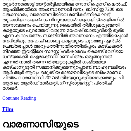
തുടര്‍ന്നങ്ങോട്ട് അന്റാര്‍ട്ടിക്കയിലെ റോസ് ഐസ് ഷെല്‍ഫ്,
ആഫ്രിക്കയിലെ അംബോസെലി വനം, ബിസിഇ 7200-ലെ
ലങ്കാനഗരം, വാരാണസിയിലെ മണികര്‍ണികാ ഘട്ട്
തുടങ്ങിയവയെല്ലാം വിസ്മയക്കാഴ്ചകളായി ട്രെയിലറില്‍
അനാവരണം ചെയ്യുന്നു.കൈയില്‍ ത്രിശൂലവുമേന്തി
കാളയുടെ പുറത്തേറി വരുന്ന മഹേഷ് ബാബുവിന്റെ രുദ്ര
എന്ന കഥാപാത്രം സ്‌ക്രീനിൽ അവസാനം എത്തിയപ്പോൾ
വേദിയിലും മഹേഷ് ബാബു കാളയുടെ പുറത്തു എൻട്രി
ചെയ്തപ്പോൾ അറുപത്തിനായിരത്തിൽപ്പരം കാഴ്ചക്കാർ
നിറഞ്ഞ ഇവന്റിലെ സദസ്സ് ഹർഷാരവം കൊണ്ട് വേദിയെ
ധന്യമാക്കി. ഐമാക്‌സിലാണ് ചിത്രം ഒരുങ്ങുന്നത്
എന്നതിനാല്‍ തന്നെ തിയേറ്ററുകളില്‍ ഗംഭീരമായ
കാഴ്ചാനുഭൂതി സമ്മാനിക്കുമെന്നുറപ്പാണ്.ബാഹുബലിയും
ആർ ആർ ആറും ഒരുക്കിയ രാജമൗലിയുടെ ബ്രഹ്മാണ്ഡ
ചിത്രം വാരണാസി 2027ൽ തിയേറ്ററുകളിലേക്കെത്തും. പി
ആർ ഓ ആൻഡ് മാർക്കറ്റിംഗ് സ്ട്രാറ്റജിസ്റ്റ് : പ്രതീഷ്
ശേഖർ.
Continue Reading
Film
വാരണാസിയുടെ