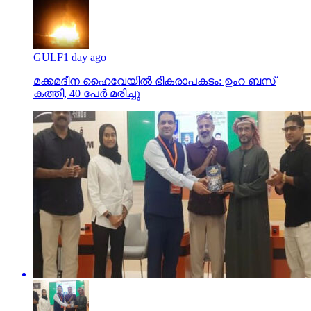
GULF
1 day ago
മക്കമദീന ഹൈവേയില്‍ ഭീകരാപകടം: ഉംറ ബസ്
കത്തി, 40 പേര്‍ മരിച്ചു