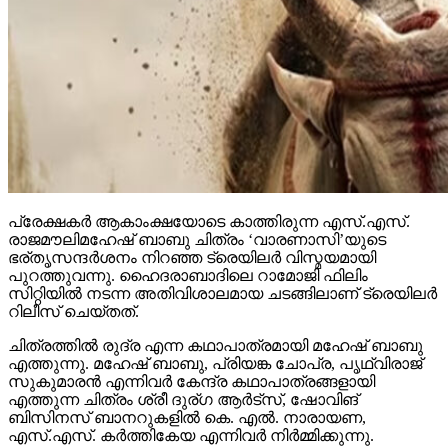
പ്രേക്ഷകര്‍ ആകാംക്ഷയോടെ കാത്തിരുന്ന എസ്.എസ്.
രാജമൗലിമഹേഷ് ബാബു ചിത്രം ‘വാരണാസി’യുടെ
ഭര്തൃസന്ദര്‍ശനം നിറഞ്ഞ ട്രെയിലര്‍ വിസ്മയമായി
പുറത്തുവന്നു. ഹൈദരാബാദിലെ റാമോജി ഫിലിം
സിറ്റിയില്‍ നടന്ന അതിവിശാലമായ ചടങ്ങിലാണ് ട്രെയിലര്‍
റിലീസ് ചെയ്തത്.
ചിത്രത്തില്‍ രുദ്ര എന്ന കഥാപാത്രമായി മഹേഷ് ബാബു
എത്തുന്നു. മഹേഷ് ബാബു, പ്രിയങ്ക ചോപ്ര, പൃഥ്വിരാജ്
സുകുമാരന്‍ എന്നിവര്‍ കേന്ദ്ര കഥാപാത്രങ്ങളായി
എത്തുന്ന ചിത്രം ശ്രീ ദുര്ഗ ആര്‍ട്‌സ്, ഷോവിങ്
ബിസിനസ് ബാനറുകളില്‍ കെ. എല്‍. നാരായണ,
എസ്.എസ്. കര്‍ത്തികേയ എന്നിവര്‍ നിര്‍മ്മിക്കുന്നു.