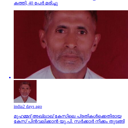
കത്തി, 40 പേര്‍ മരിച്ചു
india
2 days ago
മുഹമ്മദ് അഖ്‌ലാഖ് കേസിലെ പ്രതികള്‍ക്കെതിരായ
കേസ് പിന്‍വലിക്കാന്‍ യു.പി. സര്‍ക്കാര്‍ നീക്കം തുടങ്ങി