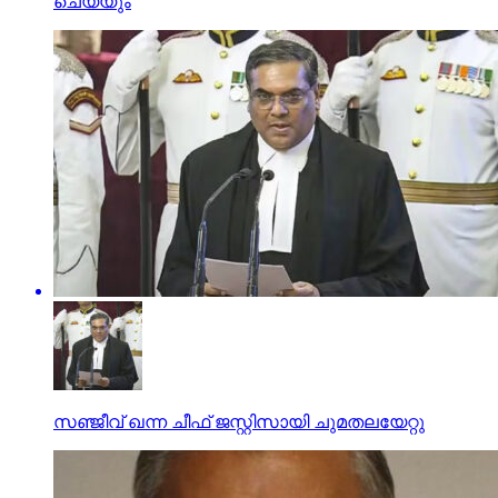
ചെയ്യും
സഞ്ജീവ് ഖന്ന ചീഫ് ജസ്റ്റിസായി ചുമതലയേറ്റു