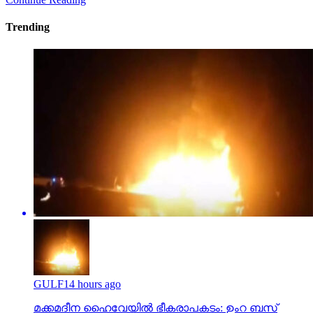
Trending
GULF
14 hours ago
മക്കമദീന ഹൈവേയില്‍ ഭീകരാപകടം: ഉംറ ബസ്