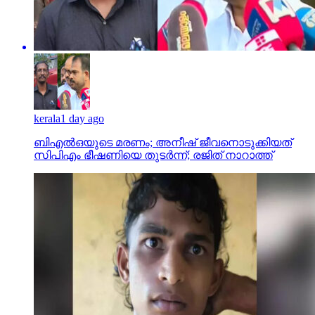
kerala
1 day ago
ബിഎല്‍ഒയുടെ മരണം; അനീഷ് ജീവനൊടുക്കിയത്
സിപിഎം ഭീഷണിയെ തുടര്‍ന്ന്; രജിത് നാറാത്ത്