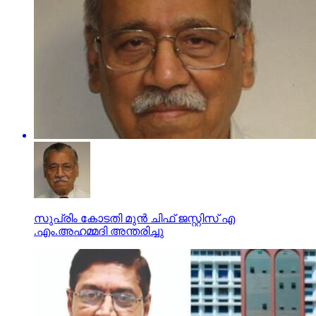
സുപ്രിം കോടതി മുൻ ചിഫ് ജസ്റ്റിസ് എ
.എം.അഹമ്മദി അന്തരിച്ചു