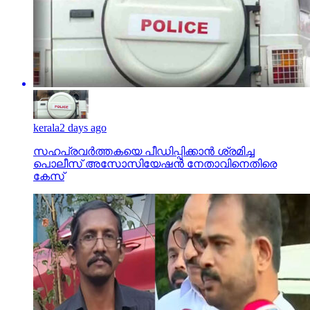
kerala
2 days ago
സഹപ്രവര്‍ത്തകയെ പീഡിപ്പിക്കാന്‍ ശ്രമിച്ച
പൊലീസ് അസോസിയേഷന്‍ നേതാവിനെതിരെ
കേസ്