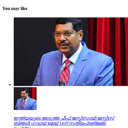
You may like
ഇന്ത്യയുടെ അടുത്ത ചീഫ് ജസ്റ്റിസായി ജസ്റ്റിസ്
ബിആര്‍ ഗവായ് മെയ് 14ന് സത്യപ്രതിജ്ഞ