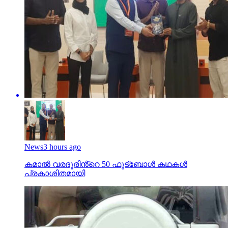
News
3 hours ago
കമാൽ വരദൂരിൻ്റെ 50 ഫുട്ബോൾ കഥകൾ
പ്രകാശിതമായി