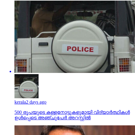
kerala
2 days ago
500 രൂപയുടെ കള്ളനോട്ടുകളുമായി വിദ്യാര്‍ത്ഥികള്‍
ഉള്‍പ്പെടെ അഞ്ചുപേര്‍ അറസ്റ്റില്‍