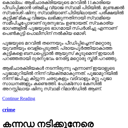
കൊല്ലം: ആഭിചാരക്രിയയുടെ മറവിൽ 11കാരിയെ
പീഡിപ്പിക്കാൻ ശ്രമിച്ച വ്യാജ സ്വാമി പിടിയിൽ. മുണ്ടക്കൽ
സ്വദേശി ഷിനു സ്വാമിയാണ് പിടിയിലായത്. പരീക്ഷയിൽ
കുട്ടിക്ക് മികച്ച വിജയം ലഭിക്കുന്നതിനായി സ്വാമിയെ
സമീപിച്ചപ്പോഴാണ് ദുരനുഭവം ഉണ്ടായത്. സ്വകാര്യ
ഭാഗങ്ങളിൽ പൂജയുടെ ഭാഗമായി സ്പർശിച്ചു എന്നാണ്
പെൺകുട്ടി പൊലീസിന് നൽകിയ മൊഴി.
പൂജയുടെ മറവിൽ തന്നെയും പീഡിപ്പിച്ചെന്ന് മറ്റൊരു
യുവതിയും വെളിപ്പെടുത്തി. പ്രായപൂർത്തിയാകാത്ത
കുട്ടികളെ ബന്ധപ്പെട്ടാൽ ആയുസ് കൂടുമെന്ന് ഇയാൾ
പറഞ്ഞതായി ദുരനുഭവം നേരിട്ട മറ്റൊരു സ്ത്രീ പറഞ്ഞു.
ആഭിചാരക്രിയകൾ നടന്നിരുന്നു എന്നാണ് ഇയാളുടെ
പൂജാമുറിയിൽ നിന്ന് വ്യക്തമാകുന്നത്. പൂജാമുറിയിൽ
നിന്ന് ജപിച്ചു കിട്ടുന്ന ചരടുകളും വടിവാളും മറ്റു പൂജാ
സാധനങ്ങളും കണ്ടെത്തി. പോക്സോ കേസിൽ
അറസ്റ്റിലായ ഷിനു സ്വാമി റിമാൻഡിൽ ആണ്.
Continue Reading
crime
കന്നഡ നടിക്കുനേരെ