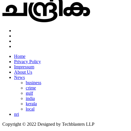
Home
Privacy Policy
Impressum
About Us
News
business
crime
gulf
india
kerala
local
nri
Copyright © 2022 Designed by Techblasters LLP