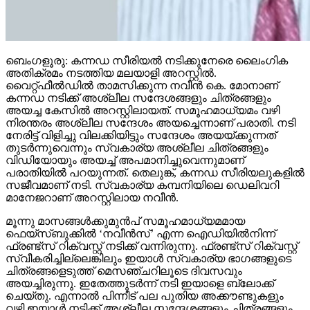
ബെംഗളൂരു: കന്നഡ സീരിയൽ നടിക്കുനേരെ ലൈംഗിക
അതിക്രമം നടത്തിയ മലയാളി അറസ്റ്റിൽ.
വൈറ്റ്‌ഫീൽഡിൽ താമസിക്കുന്ന നവീൻ കെ. മോനാണ്
കന്നഡ നടിക്ക് അശ്ലീല സന്ദേശങ്ങളും ചിത്രങ്ങളും
അയച്ച കേസിൽ അറസ്റ്റിലായത്. സമൂഹമാധ്യമം വഴി
നിരന്തരം അശ്ലീല സന്ദേശം അയച്ചെന്നാണ് പരാതി. നടി
നേരിട്ട് വിളിച്ചു വിലക്കിയിട്ടും സന്ദേശം അയയ്ക്കുന്നത്
തുടർന്നുവെന്നും സ്വകാര്യ അശ്ലീല ചിത്രങ്ങളും
വിഡിയോയും അയച്ച് അപമാനിച്ചുവെന്നുമാണ്
പരാതിയിൽ പറയുന്നത്. തെലുങ്ക്, കന്നഡ സീരിയലുകളിൽ
സജീവമാണ് നടി. സ്വകാര്യ കമ്പനിയിലെ ഡെലിവറി
മാനേജറാണ് അറസ്റ്റിലായ നവീൻ.
മൂന്നു മാസങ്ങൾക്കുമുൻപ് സമൂഹമാധ്യമമായ
ഫെയ്സ്‌ബുക്കിൽ ‘നവീൻസ്’ എന്ന ഐഡിയിൽനിന്ന്
ഫ്രണ്ട്സ് റിക്വസ്റ്റ് നടിക്ക് വന്നിരുന്നു. ഫ്രണ്ട്സ് റിക്വസ്റ്റ്
സ്വീകരിച്ചില്ലെങ്കിലും ഇയാൾ സ്വകാര്യ ഭാഗങ്ങളുടെ
ചിത്രങ്ങളെടുത്ത് മെസഞ്ചറിലൂടെ ദിവസവും
അയച്ചിരുന്നു. ഇതേത്തുടർന്ന് നടി ഇയാളെ ബ്ലോക്ക്
ചെയ്തു. എന്നാൽ പിന്നീട് പല പുതിയ അക്കൗണ്ടുകളും
വഴി ഇയാൾ നടിക്ക് അശ്ലീല സന്ദേശങ്ങളും ചിത്രങ്ങളും