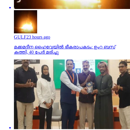
GULF
23 hours ago
മക്കമദീന ഹൈവേയില്‍ ഭീകരാപകടം: ഉംറ ബസ്
കത്തി, 40 പേര്‍ മരിച്ചു