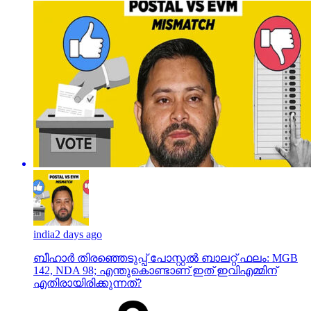
india
2 days ago
ബീഹാർ തിരഞ്ഞെടുപ്പ് പോസ്റ്റൽ ബാലറ്റ് ഫലം: MGB
142, NDA 98; എന്തുകൊണ്ടാണ് ഇത് ഇവിഎമ്മിന്
എതിരായിരിക്കുന്നത്?