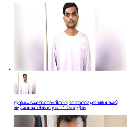
ഇന്‍കം ടാക്സ് ഓഫീസറുടെ ഒന്നേമുക്കാല്‍ കോടി
തട്ടിയ കേസില്‍ യുവാവ് അറസ്റ്റില്‍