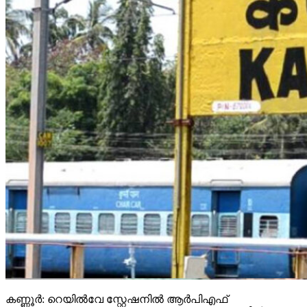
കണ്ണൂര്‍: റെയില്‍വേ സ്റ്റേഷനില്‍ ആര്‍പിഎഫ്