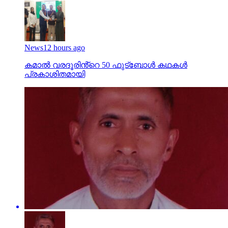
News
12 hours ago
കമാൽ വരദൂരിൻ്റെ 50 ഫുട്ബോൾ കഥകൾ
പ്രകാശിതമായി