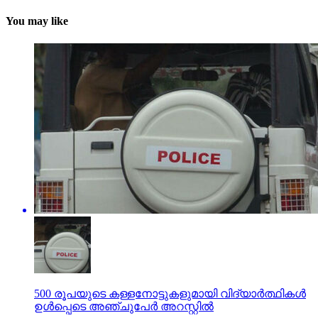
You may like
500 രൂപയുടെ കള്ളനോട്ടുകളുമായി വിദ്യാര്‍ത്ഥികള്‍
ഉള്‍പ്പെടെ അഞ്ചുപേര്‍ അറസ്റ്റില്‍