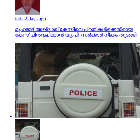
india
2 days ago
മുഹമ്മദ് അഖ്‌ലാഖ് കേസിലെ പ്രതികള്‍ക്കെതിരായ
കേസ് പിന്‍വലിക്കാന്‍ യു.പി. സര്‍ക്കാര്‍ നീക്കം തുടങ്ങി