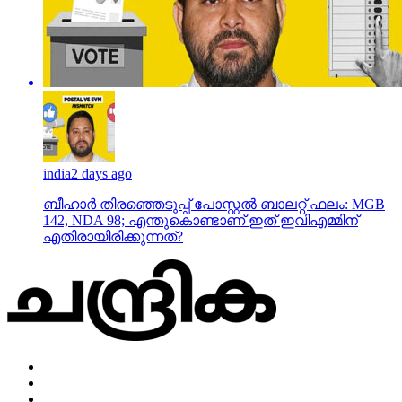
india
2 days ago
ബീഹാർ തിരഞ്ഞെടുപ്പ് പോസ്റ്റൽ ബാലറ്റ് ഫലം: MGB
142, NDA 98; എന്തുകൊണ്ടാണ് ഇത് ഇവിഎമ്മിന്
എതിരായിരിക്കുന്നത്?