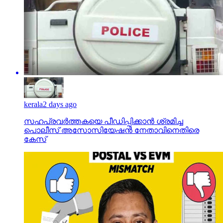
kerala
2 days ago
സഹപ്രവര്‍ത്തകയെ പീഡിപ്പിക്കാന്‍ ശ്രമിച്ച
പൊലീസ് അസോസിയേഷന്‍ നേതാവിനെതിരെ
കേസ്