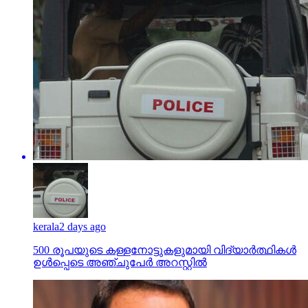
kerala
2 days ago
500 രൂപയുടെ കള്ളനോട്ടുകളുമായി വിദ്യാര്‍ത്ഥികള്‍
ഉള്‍പ്പെടെ അഞ്ചുപേര്‍ അറസ്റ്റില്‍