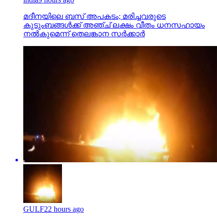
മദീനയിലെ ബസ് അപകടം; മരിച്ചവരുടെ
കുടുംബങ്ങള്‍ക്ക് അഞ്ച് ലക്ഷം വീതം ധനസഹായം
നല്‍കുമെന്ന് തെലങ്കാന സര്‍ക്കാര്‍
GULF
22 hours ago