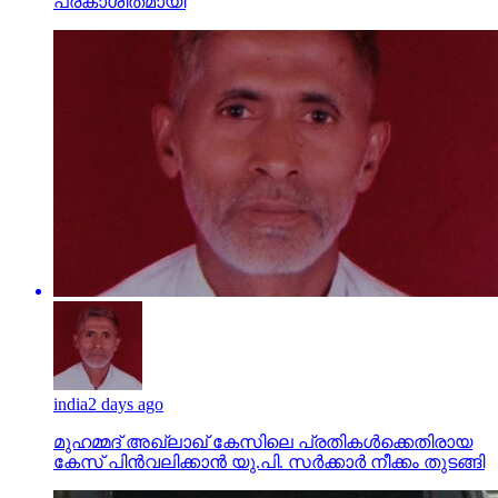
പ്രകാശിതമായി
india
2 days ago
മുഹമ്മദ് അഖ്‌ലാഖ് കേസിലെ പ്രതികള്‍ക്കെതിരായ
കേസ് പിന്‍വലിക്കാന്‍ യു.പി. സര്‍ക്കാര്‍ നീക്കം തുടങ്ങി