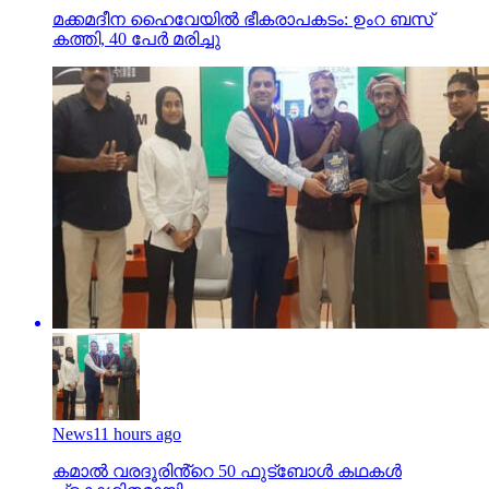
മക്കമദീന ഹൈവേയില്‍ ഭീകരാപകടം: ഉംറ ബസ്
കത്തി, 40 പേര്‍ മരിച്ചു
News
11 hours ago
കമാൽ വരദൂരിൻ്റെ 50 ഫുട്ബോൾ കഥകൾ