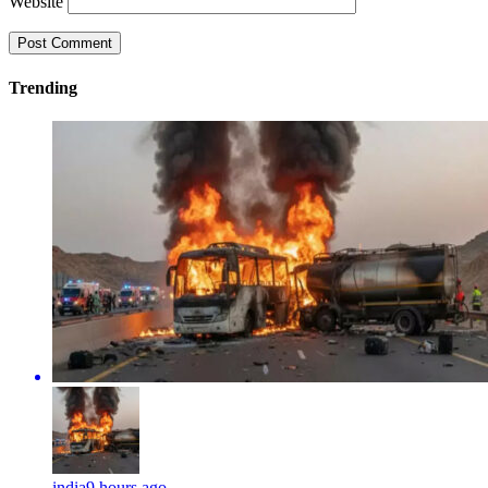
Website
Trending
india
9 hours ago