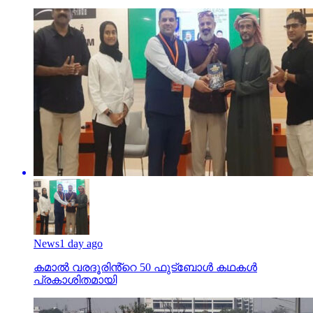
News
1 day ago
കമാൽ വരദൂരിൻ്റെ 50 ഫുട്ബോൾ കഥകൾ
പ്രകാശിതമായി