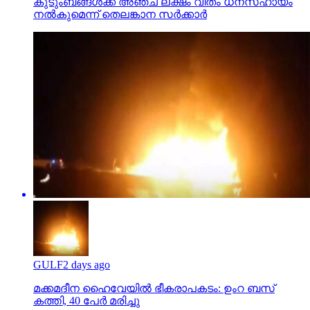
കുടുംബങ്ങള്‍ക്ക് അഞ്ച് ലക്ഷം വീതം ധനസഹായം
നല്‍കുമെന്ന് തെലങ്കാന സര്‍ക്കാര്‍
GULF
2 days ago
മക്കമദീന ഹൈവേയില്‍ ഭീകരാപകടം: ഉംറ ബസ്
കത്തി, 40 പേര്‍ മരിച്ചു