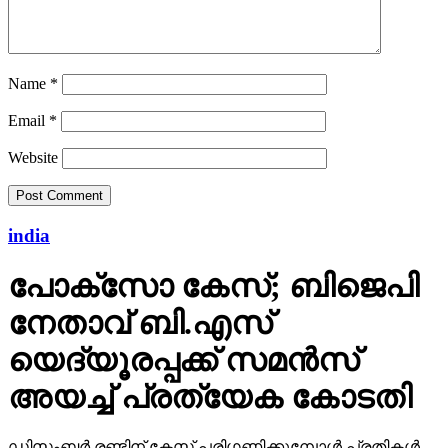
Name
*
Email
*
Website
india
പോക്‌സോ കേസ്; ബിജെപി
നേതാവ് ബി.എസ്
യെദ്യൂരപ്പക്ക് സമന്‍സ്
അയച്ച് പ്രത്യേക കോടതി
ഡിസംബര്‍ രണ്ടിന് കേസ് പരിഗണിക്കുമ്പോള്‍ പ്രതികള്‍