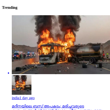
Trending
india
1 day ago
മദീനയിലെ ബസ് അപകടം; മരിച്ചവരുടെ