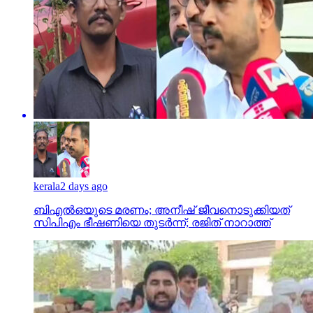
kerala
2 days ago
ബിഎല്‍ഒയുടെ മരണം; അനീഷ് ജീവനൊടുക്കിയത്
സിപിഎം ഭീഷണിയെ തുടര്‍ന്ന്; രജിത് നാറാത്ത്