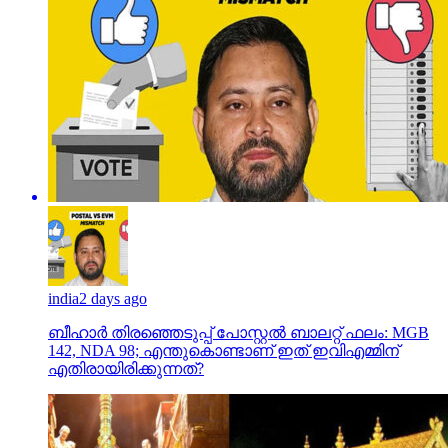
india
2 days ago
ബീഹാർ തിരഞ്ഞെടുപ്പ് പോസ്റ്റൽ ബാലറ്റ് ഫലം: MGB
142, NDA 98; എന്തുകൊണ്ടാണ് ഇത് ഇവിഎമ്മിന്
എതിരായിരിക്കുന്നത്?