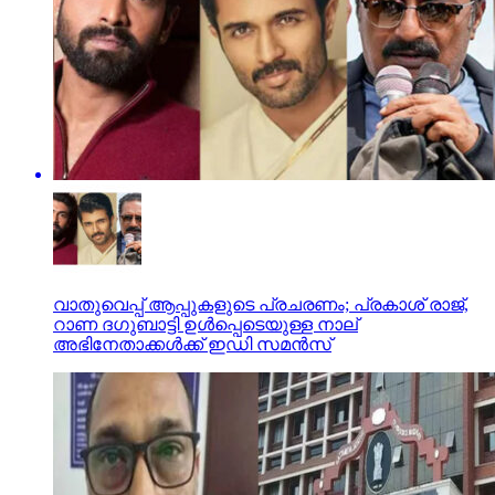
വാതുവെപ്പ് ആപ്പുകളുടെ പ്രചരണം; പ്രകാശ് രാജ്,
റാണ ദഗുബാട്ടി ഉള്‍പ്പെടെയുള്ള നാല്
അഭിനേതാക്കള്‍ക്ക് ഇഡി സമന്‍സ്