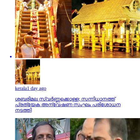
kerala
1 day ago
ശബരിമല സ്വര്‍ണ്ണക്കൊള്ള; സന്നിധാനത്ത്
പ്രത്യേക അന്വേഷണ സംഘം പരിശോധന
നടത്തി