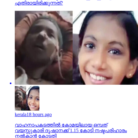
എതിരായിരിക്കുന്നത്?
kerala
18 hours ago
വാഹനാപകടത്തില്‍ കോമയിലായ ഒമ്പത്
വയസ്സുകാരി ദൃഷാനക്ക് 1.15 കോടി നഷ്ടപരിഹാരം
നല്‍കാന്‍ കോടതി