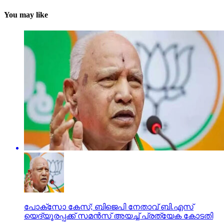
You may like
പോക്‌സോ കേസ്; ബിജെപി നേതാവ് ബി.എസ്
യെദ്യൂരപ്പക്ക് സമന്‍സ് അയച്ച് പ്രത്യേക കോടതി