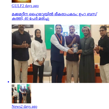
GULF
2 days ago
മക്കമദീന ഹൈവേയില്‍ ഭീകരാപകടം: ഉംറ ബസ്
കത്തി, 40 പേര്‍ മരിച്ചു
News
2 days ago