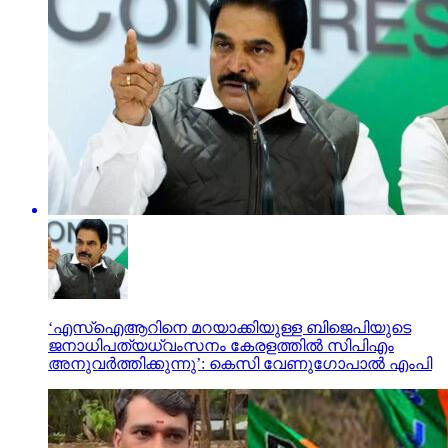
‘എസ്‌ഐആറിനെ മറയാക്കിയുള്ള ബിജെപിയുടെ
ജനാധിപത്യധ്വംസനം കേരളത്തില്‍ സിപിഎം
അനുവര്‍ത്തിക്കുന്നു’: കെസി വേണുഗോപാല്‍ എംപി