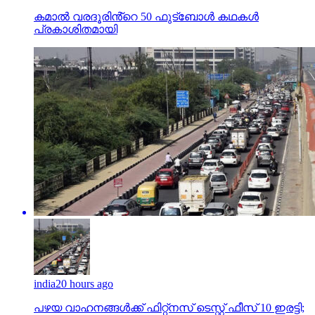
കമാൽ വരദൂരിൻ്റെ 50 ഫുട്ബോൾ കഥകൾ
പ്രകാശിതമായി
india
20 hours ago
പഴയ വാഹനങ്ങള്‍ക്ക് ഫിറ്റ്‌നസ് ടെസ്റ്റ് ഫീസ് 10 ഇരട്ടി;