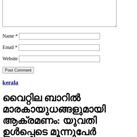
Name
*
Email
*
Website
kerala
വൈറ്റില ബാറില്‍
മാരകായുധങ്ങളുമായി
ആക്രമണം: യുവതി
ഉള്‍പ്പെടെ മൂന്നുപേര്‍