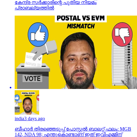
കേന്ദ്ര സര്‍ക്കാരിന്റെ പുതിയ നിയമം
പ്രാബല്യത്തില്‍
india
3 days ago
ബീഹാർ തിരഞ്ഞെടുപ്പ് പോസ്റ്റൽ ബാലറ്റ് ഫലം: MGB
142, NDA 98; എന്തുകൊണ്ടാണ് ഇത് ഇവിഎമ്മിന്