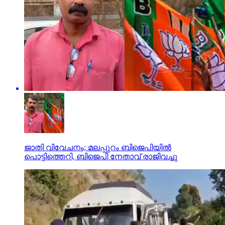
ജാതി വിവേചനം; മലപ്പുറം ബിജെപിയില്‍
പൊട്ടിത്തെറി, ബിജെപി നേതാവ് രാജിവച്ചു