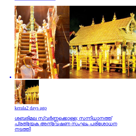
kerala
2 days ago
ശബരിമല സ്വര്‍ണ്ണക്കൊള്ള; സന്നിധാനത്ത്
പ്രത്യേക അന്വേഷണ സംഘം പരിശോധന
നടത്തി