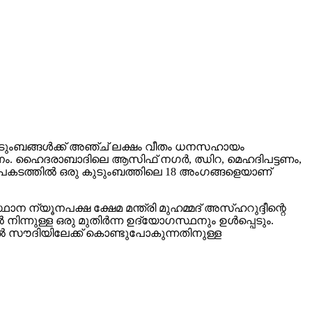
കുടുംബങ്ങള്‍ക്ക് അഞ്ച് ലക്ഷം വീതം ധനസഹായം
തീരുമാനം. ഹൈദരാബാദിലെ ആസിഫ് നഗര്‍, ഝിറ, മെഹദിപട്ടണം,
. അപകടത്തില്‍ ഒരു കുടുംബത്തിലെ 18 അംഗങ്ങളെയാണ്
ന ന്യൂനപക്ഷ ക്ഷേമ മന്ത്രി മുഹമ്മദ് അസ്ഹറുദ്ദീന്റെ
ന്നുള്ള ഒരു മുതിര്‍ന്ന ഉദ്യോഗസ്ഥനും ഉള്‍പ്പെടും.
ില്‍ സൗദിയിലേക്ക് കൊണ്ടുപോകുന്നതിനുള്ള