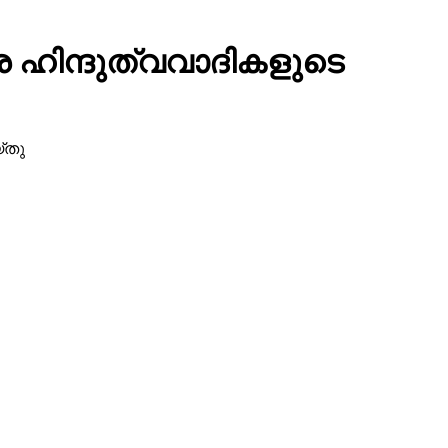
രെ ഹിന്ദുത്വവാദികളുടെ
്തു