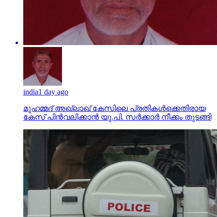
india
1 day ago
മുഹമ്മദ് അഖ്‌ലാഖ് കേസിലെ പ്രതികള്‍ക്കെതിരായ
കേസ് പിന്‍വലിക്കാന്‍ യു.പി. സര്‍ക്കാര്‍ നീക്കം തുടങ്ങി