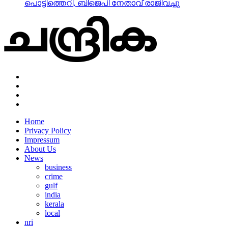
പൊട്ടിത്തെറി, ബിജെപി നേതാവ് രാജിവച്ചു
Home
Privacy Policy
Impressum
About Us
News
business
crime
gulf
india
kerala
local
nri