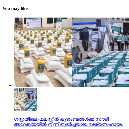
You may like
ഗസ്സയിലെ ഫലസ്തീന്‍ കുടുംബങ്ങള്‍ക്ക് സൗദി
അറേബ്യയില്‍ നിന്ന് തുടര്‍ച്ചയായ ഭക്ഷ്യസഹായം