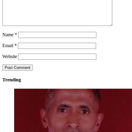
Name
*
Email
*
Website
Trending