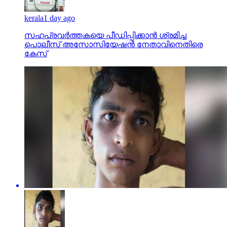
kerala
1 day ago
സഹപ്രവര്‍ത്തകയെ പീഡിപ്പിക്കാന്‍ ശ്രമിച്ച
പൊലീസ് അസോസിയേഷന്‍ നേതാവിനെതിരെ
കേസ്