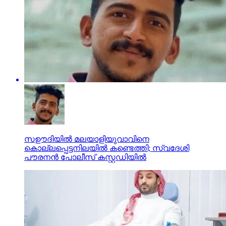
സഊദിയിൽ മലയാളിയുവാവിനെ
കൊല്ലപ്പെട്ടനിലയിൽ കണ്ടെത്തി; സ്വദേശി
പൗരനൻ പോലീസ് കസ്റ്റഡിയിൽ