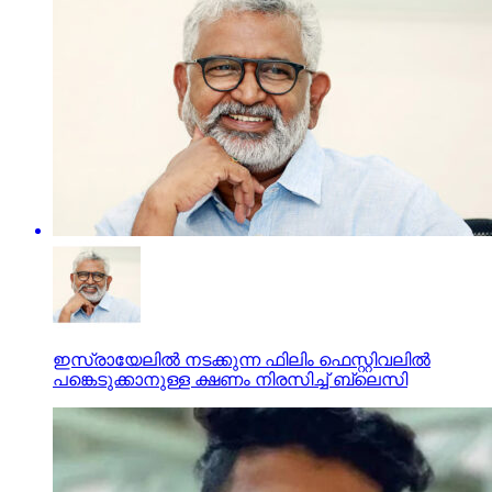
ഇസ്രായേലില്‍ നടക്കുന്ന ഫിലിം ഫെസ്റ്റിവലില്‍
പങ്കെടുക്കാനുള്ള ക്ഷണം നിരസിച്ച് ബ്ലെസി