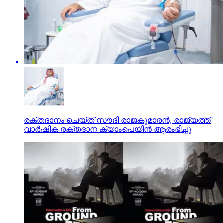
രക്തദാനം ചെയ്ത് സൗദി രാജകുമാരൻ, രാജ്യത്ത്
വാർഷിക രക്തദാന ക്യാംപെയിൻ ആരംഭിച്ചു