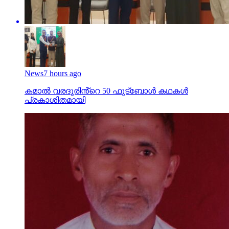
News
7 hours ago
കമാൽ വരദൂരിൻ്റെ 50 ഫുട്ബോൾ കഥകൾ
പ്രകാശിതമായി