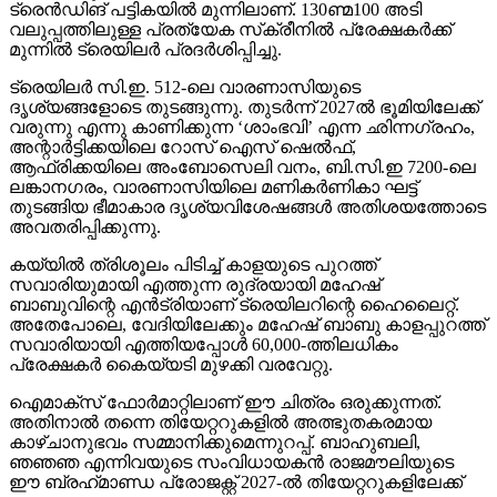
ട്രെന്‍ഡിങ് പട്ടികയില്‍ മുന്നിലാണ്. 130ണ്മ100 അടി
വലുപ്പത്തിലുള്ള പ്രത്യേക സ്‌ക്രീനില്‍ പ്രേക്ഷകര്‍ക്ക്
മുന്നില്‍ ട്രെയിലര്‍ പ്രദര്‍ശിപ്പിച്ചു.
ട്രെയിലര്‍ സി.ഇ. 512-ലെ വാരണാസിയുടെ
ദൃശ്യങ്ങളോടെ തുടങ്ങുന്നു. തുടര്‍ന്ന് 2027ല്‍ ഭൂമിയിലേക്ക്
വരുന്നു എന്നു കാണിക്കുന്ന ‘ശാംഭവി’ എന്ന ഛിന്നഗ്രഹം,
അന്റാര്‍ട്ടിക്കയിലെ റോസ് ഐസ് ഷെല്‍ഫ്,
ആഫ്രിക്കയിലെ അംബോസെലി വനം, ബി.സി.ഇ 7200-ലെ
ലങ്കാനഗരം, വാരണാസിയിലെ മണികര്‍ണികാ ഘട്ട്
തുടങ്ങിയ ഭീമാകാര ദൃശ്യവിശേഷങ്ങള്‍ അതിശയത്തോടെ
അവതരിപ്പിക്കുന്നു.
കയ്യില്‍ ത്രിശൂലം പിടിച്ച് കാളയുടെ പുറത്ത്
സവാരിയുമായി എത്തുന്ന രുദ്രയായി മഹേഷ്
ബാബുവിന്റെ എന്‍ട്രിയാണ് ട്രെയിലറിന്റെ ഹൈലൈറ്റ്.
അതേപോലെ, വേദിയിലേക്കും മഹേഷ് ബാബു കാളപ്പുറത്ത്
സവാരിയായി എത്തിയപ്പോള്‍ 60,000-ത്തിലധികം
പ്രേക്ഷകര്‍ കൈയ്യടി മുഴക്കി വരവേറ്റു.
ഐമാക്‌സ് ഫോര്‍മാറ്റിലാണ് ഈ ചിത്രം ഒരുക്കുന്നത്.
അതിനാല്‍ തന്നെ തിയേറ്ററുകളില്‍ അത്ഭുതകരമായ
കാഴ്ചാനുഭവം സമ്മാനിക്കുമെന്നുറപ്പ്. ബാഹുബലി,
ഞഞഞ എന്നിവയുടെ സംവിധായകന്‍ രാജമൗലിയുടെ
ഈ ബ്രഹ്‌മാണ്ഡ പ്രോജക്റ്റ് 2027-ല്‍ തിയേറ്ററുകളിലേക്ക്