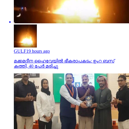
GULF
19 hours ago
മക്കമദീന ഹൈവേയില്‍ ഭീകരാപകടം: ഉംറ ബസ്
കത്തി, 40 പേര്‍ മരിച്ചു