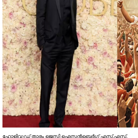
ഹോളിവുഡ് താരം ജെസി ഐസന്‍ബെര്‍ഗ് എസ്.എസ്.