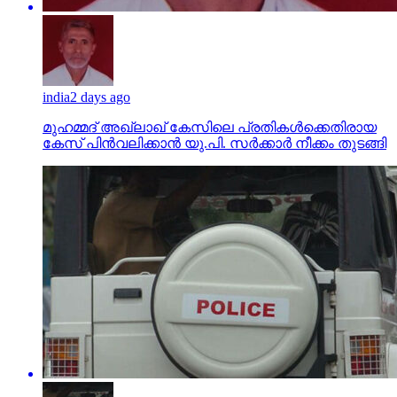
india
2 days ago
മുഹമ്മദ് അഖ്‌ലാഖ് കേസിലെ പ്രതികള്‍ക്കെതിരായ
കേസ് പിന്‍വലിക്കാന്‍ യു.പി. സര്‍ക്കാര്‍ നീക്കം തുടങ്ങി