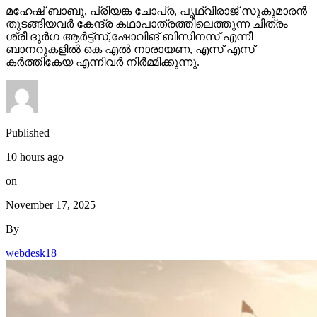
മഹേഷ് ബാബു, പ്രിയങ്ക ചോപ്ര, പൃഥ്വിരാജ് സുകുമാരൻ
തുടങ്ങിയവർ കേന്ദ്ര കഥാപാത്രത്തിലെത്തുന്ന ചിത്രം
ശ്രീ ദുർഗ ആർട്ട്സ്,ഷോവിങ് ബിസിനസ് എന്നീ
ബാനറുകളിൽ കെ എൽ നാരായണ, എസ് എസ്
കർത്തികേയ എന്നിവർ നിർമ്മിക്കുന്നു.
Published
10 hours ago
on
November 17, 2025
By
webdesk18