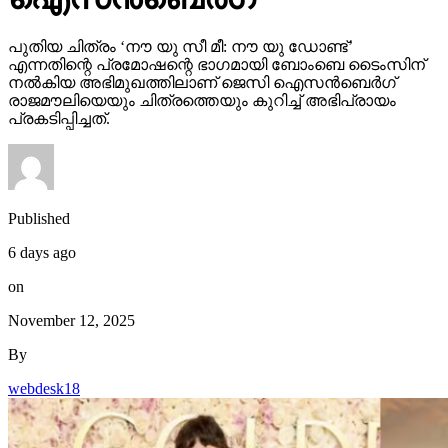
പുതിയ ചിത്രം ‘നൗ യു സീ മീ: നൗ യു ഡോണ്ട്’
എന്നതിന്റെ പ്രമോഷന്റെ ഭാഗമായി ബോംബെ ടൈംസിന്
നല്‍കിയ അഭിമുഖത്തിലാണ് ജെസി ഐസന്‍ബെര്‍ഗ്
രാജമൗലിയെയും ചിത്രത്തെയും കുറിച്ച് അഭിപ്രായം
പ്രകടിപ്പിച്ചത്.
Published
6 days ago
on
November 12, 2025
By
webdesk18