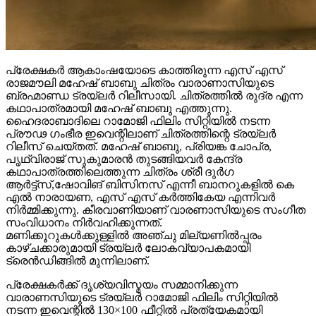
പ്രേക്ഷകർ ആകാംഷയോടെ കാത്തിരുന്ന എസ് എസ്
രാജമൗലി മഹേഷ് ബാബു ചിത്രം വാരാണാസിയുടെ
ബ്രഹ്മാണ്ഡ ട്രയ്ലർ റിലീസായി. ചിത്രത്തിൽ രുദ്ര എന്ന
കഥാപാത്രമായി മഹേഷ് ബാബു എത്തുന്നു.
ഹൈദരാബാദിലെ റാമോജി ഫിലിം സിറ്റിയിൽ നടന്ന
പ്രൗഢ ഗംഭീര ഇവെന്റിലാണ് ചിത്രത്തിന്റെ ട്രയ്ലർ
റിലീസ് ചെയ്തത്. മഹേഷ് ബാബു, പ്രിയങ്ക ചോപ്ര,
പൃഥ്വിരാജ് സുകുമാരൻ തുടങ്ങിയവർ കേന്ദ്ര
കഥാപാത്രത്തിലെത്തുന്ന ചിത്രം ശ്രീ ദുർഗ
ആർട്ട്സ്,ഷോവിങ് ബിസിനസ് എന്നീ ബാനറുകളിൽ കെ
എൽ നാരായണ, എസ് എസ് കർത്തികേയ എന്നിവർ
നിർമ്മിക്കുന്നു. കീരവാണിയാണ് വാരണാസിയുടെ സംഗീത
സംവിധാനം നിർവഹിക്കുന്നത്.
മണിക്കൂറുകൾക്കുള്ളിൽ അഞ്ചു മില്യണിൽപ്പരം
കാഴ്ചക്കാരുമായി ട്രയ്ലർ ലോകവ്യാപകമായി
ട്രെൻഡിങ്ങിൽ മുന്നിലാണ്.
പ്രേക്ഷകർക്ക് ദൃശ്യവിസ്മയം സമ്മാനിക്കുന്ന
വാരാണസിയുടെ ട്രയ്ലർ റാമോജി ഫിലിം സിറ്റിയിൽ
നടന്ന ഇവെന്റിൽ 130×100 ഫീറ്റിൽ പ്രത്യേകമായി