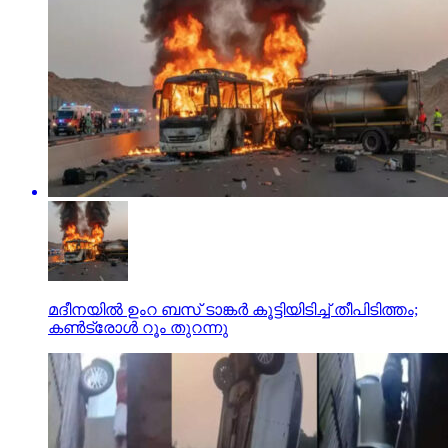
മദീനയില്‍ ഉംറ ബസ് ടാങ്കര്‍ കൂട്ടിയിടിച്ച് തീപിടിത്തം;
കണ്‍ട്രോള്‍ റൂം തുറന്നു