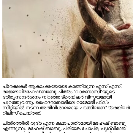
പ്രേക്ഷകര്‍ ആകാംക്ഷയോടെ കാത്തിരുന്ന എസ്.എസ്.
രാജമൗലിമഹേഷ് ബാബു ചിത്രം ‘വാരണാസി’യുടെ
ഭര്തൃസന്ദര്‍ശനം നിറഞ്ഞ ട്രെയിലര്‍ വിസ്മയമായി
പുറത്തുവന്നു. ഹൈദരാബാദിലെ റാമോജി ഫിലിം
സിറ്റിയില്‍ നടന്ന അതിവിശാലമായ ചടങ്ങിലാണ് ട്രെയിലര്‍
റിലീസ് ചെയ്തത്.
ചിത്രത്തില്‍ രുദ്ര എന്ന കഥാപാത്രമായി മഹേഷ് ബാബു
എത്തുന്നു. മഹേഷ് ബാബു, പ്രിയങ്ക ചോപ്ര, പൃഥ്വിരാജ്