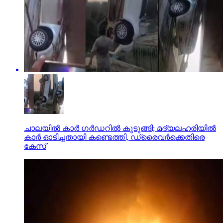
ചാലയിൽ കാർ ഗർഡറിൽ കുടുങ്ങി; മദ്യലഹരിയിൽ
കാർ ഓടിച്ചതായി കണ്ടെത്തി, ഡ്രൈവർക്കെതിരെ
കേസ്