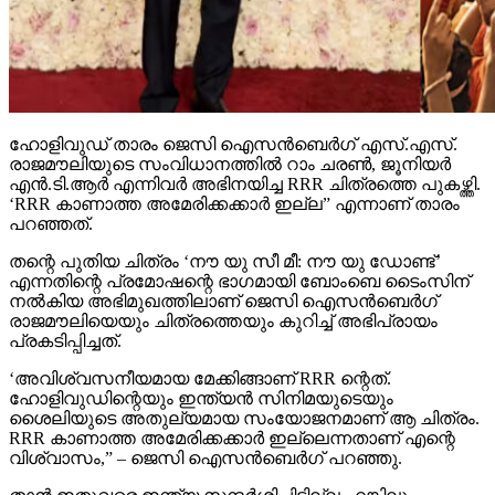
ഹോളിവുഡ് താരം ജെസി ഐസന്‍ബെര്‍ഗ് എസ്.എസ്.
രാജമൗലിയുടെ സംവിധാനത്തില്‍ റാം ചരണ്‍, ജൂനിയര്‍
എന്‍.ടി.ആര്‍ എന്നിവര്‍ അഭിനയിച്ച RRR ചിത്രത്തെ പുകഴ്ത്തി.
‘RRR കാണാത്ത അമേരിക്കക്കാര്‍ ഇല്ല” എന്നാണ് താരം
പറഞ്ഞത്.
തന്റെ പുതിയ ചിത്രം ‘നൗ യു സീ മീ: നൗ യു ഡോണ്ട്’
എന്നതിന്റെ പ്രമോഷന്റെ ഭാഗമായി ബോംബെ ടൈംസിന്
നല്‍കിയ അഭിമുഖത്തിലാണ് ജെസി ഐസന്‍ബെര്‍ഗ്
രാജമൗലിയെയും ചിത്രത്തെയും കുറിച്ച് അഭിപ്രായം
പ്രകടിപ്പിച്ചത്.
‘അവിശ്വസനീയമായ മേക്കിങ്ങാണ് RRR ന്റെത്.
ഹോളിവുഡിന്റെയും ഇന്ത്യന്‍ സിനിമയുടെയും
ശൈലിയുടെ അതുല്യമായ സംയോജനമാണ് ആ ചിത്രം.
RRR കാണാത്ത അമേരിക്കക്കാര്‍ ഇല്ലെന്നതാണ് എന്റെ
വിശ്വാസം,” – ജെസി ഐസന്‍ബെര്‍ഗ് പറഞ്ഞു.