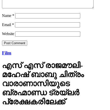
Name
*
Email
*
Website
Film
എസ് എസ് രാജമൗലി-
മഹേഷ് ബാബു ചിത്രം
വാരാണാസിയുടെ
ബ്രഹ്മാണ്ഡ ട്രയ്ലർ
പ്രേക്ഷകരിലേക്ക്