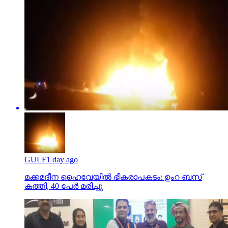
GULF
1 day ago
മക്കമദീന ഹൈവേയില്‍ ഭീകരാപകടം: ഉംറ ബസ്
കത്തി, 40 പേര്‍ മരിച്ചു