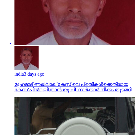
india
3 days ago
മുഹമ്മദ് അഖ്‌ലാഖ് കേസിലെ പ്രതികള്‍ക്കെതിരായ
കേസ് പിന്‍വലിക്കാന്‍ യു.പി. സര്‍ക്കാര്‍ നീക്കം തുടങ്ങി