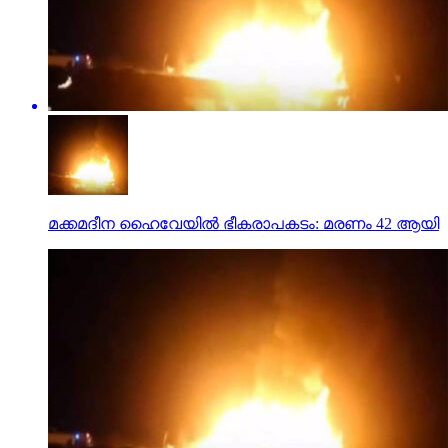
മക്കമദീന ഹൈവേയില്‍ ഭീകരാപകടം: മരണം 42 ആയി