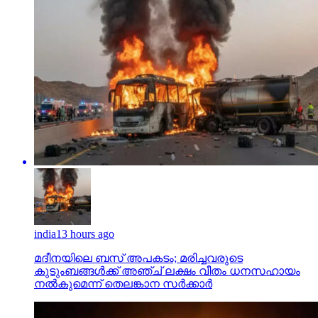
india
13 hours ago
മദീനയിലെ ബസ് അപകടം; മരിച്ചവരുടെ
കുടുംബങ്ങള്‍ക്ക് അഞ്ച് ലക്ഷം വീതം ധനസഹായം
നല്‍കുമെന്ന് തെലങ്കാന സര്‍ക്കാര്‍