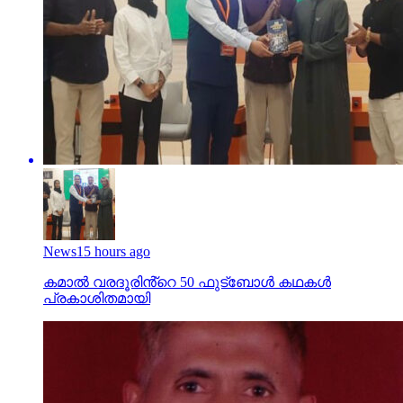
News
15 hours ago
കമാൽ വരദൂരിൻ്റെ 50 ഫുട്ബോൾ കഥകൾ
പ്രകാശിതമായി