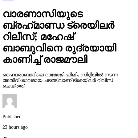
വാരണാസിയുടെ
ബ്രഹ്‌മാണ്ഡ ട്രെയിലര്‍
റിലീസ്; മഹേഷ്
ബാബുവിനെ രുദ്രയായി
കാണിച്ച് രാജമൗലി
ഹൈദരാബാദിലെ റാമോജി ഫിലിം സിറ്റിയില്‍ നടന്ന
അതിവിശാലമായ ചടങ്ങിലാണ് ട്രെയിലര്‍ റിലീസ്
ചെയ്തത്.
Published
23 hours ago
on