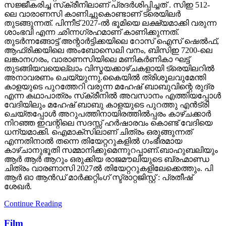
സജ്ജീകരിച്ച സ്‌ക്രീനിലാണ് പ്രദർശിപ്പിച്ചത് . സിഇ 512-
ലെ വാരാണസി കാണിച്ചുകൊണ്ടാണ് ട്രെയിലര്‍
തുടങ്ങുന്നത്. പിന്നീട് 2027-ല്‍ ഭൂമിയെ ലക്ഷ്യമാക്കി വരുന്ന
ശാംഭവി എന്ന ഛിന്നഗ്രഹമാണ് കാണിക്കുന്നത്.
തുടര്‍ന്നങ്ങോട്ട് അന്റാര്‍ട്ടിക്കയിലെ റോസ് ഐസ് ഷെല്‍ഫ്,
ആഫ്രിക്കയിലെ അംബോസെലി വനം, ബിസിഇ 7200-ലെ
ലങ്കാനഗരം, വാരാണസിയിലെ മണികര്‍ണികാ ഘട്ട്
തുടങ്ങിയവയെല്ലാം വിസ്മയക്കാഴ്ചകളായി ട്രെയിലറില്‍
അനാവരണം ചെയ്യുന്നു.കൈയില്‍ ത്രിശൂലവുമേന്തി
കാളയുടെ പുറത്തേറി വരുന്ന മഹേഷ് ബാബുവിന്റെ രുദ്ര
എന്ന കഥാപാത്രം സ്‌ക്രീനിൽ അവസാനം എത്തിയപ്പോൾ
വേദിയിലും മഹേഷ് ബാബു കാളയുടെ പുറത്തു എൻട്രി
ചെയ്തപ്പോൾ അറുപത്തിനായിരത്തിൽപ്പരം കാഴ്ചക്കാർ
നിറഞ്ഞ ഇവന്റിലെ സദസ്സ് ഹർഷാരവം കൊണ്ട് വേദിയെ
ധന്യമാക്കി. ഐമാക്‌സിലാണ് ചിത്രം ഒരുങ്ങുന്നത്
എന്നതിനാല്‍ തന്നെ തിയേറ്ററുകളില്‍ ഗംഭീരമായ
കാഴ്ചാനുഭൂതി സമ്മാനിക്കുമെന്നുറപ്പാണ്.ബാഹുബലിയും
ആർ ആർ ആറും ഒരുക്കിയ രാജമൗലിയുടെ ബ്രഹ്മാണ്ഡ
ചിത്രം വാരണാസി 2027ൽ തിയേറ്ററുകളിലേക്കെത്തും. പി
ആർ ഓ ആൻഡ് മാർക്കറ്റിംഗ് സ്ട്രാറ്റജിസ്റ്റ് : പ്രതീഷ്
ശേഖർ.
Continue Reading
Film