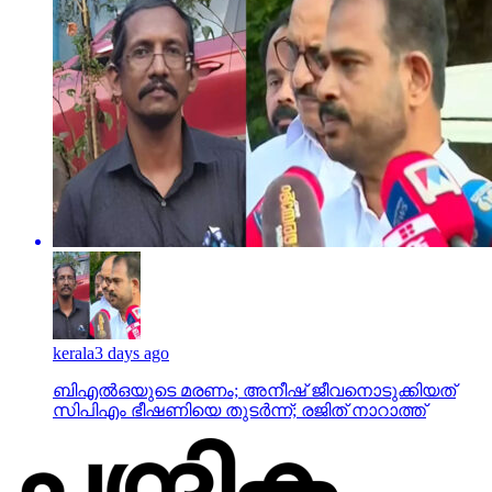
kerala
3 days ago
ബിഎല്‍ഒയുടെ മരണം; അനീഷ് ജീവനൊടുക്കിയത്
സിപിഎം ഭീഷണിയെ തുടര്‍ന്ന്; രജിത് നാറാത്ത്