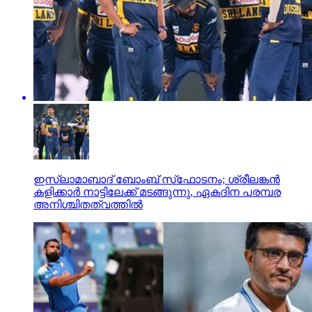
ഇസ്ലാമാബാദ് ബോംബ് സ്‌ഫോടനം; ശ്രീലങ്കന്‍
കളിക്കാര്‍ നാട്ടിലേക്ക് മടങ്ങുന്നു, ഏകദിന പരമ്പര
അനിശ്ചിതത്വത്തില്‍