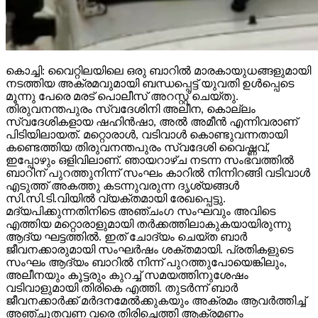
കൊച്ചി: വൈറ്റിലയിലെ ഒരു ബാറില്‍ മാരകായുധങ്ങളുമായി
നടത്തിയ അക്രമവുമായി ബന്ധപ്പെട്ട് യുവതി ഉള്‍പ്പെടെ
മൂന്നു പേരെ മരട് പൊലീസ് അറസ്റ്റ് ചെയ്തു.
തിരുവനന്തപുരം സ്വദേശിനി അലീന, കൊല്ലം
സ്വദേശികളായ ഷഹിന്‍ഷാ, അല്‍ അമീന്‍ എന്നിവരാണ്
പിടിയിലായത്. മറ്റൊരാള്‍, വടിവാള്‍ കൊണ്ടുവന്നതായി
കണ്ടെത്തിയ തിരുവനന്തപുരം സ്വദേശി വൈഷ്ണവ്,
ഇപ്പോഴും ഒളിവിലാണ്. ഞായറാഴ്ച നടന്ന സംഭവത്തില്‍
ബാറിന് പുറത്തുനിന്ന് സംഘം കാറില്‍ നിന്നിറങ്ങി വടിവാള്‍
എടുത്ത് അകത്തു കടന്നുവരുന്ന ദൃശ്യങ്ങള്‍
സി.സി.ടി.വിയില്‍ വ്യക്തമായി രേഖപ്പെട്ടു.
മദ്യപിക്കുന്നതിനിടെ അഞ്ചംഗ സംഘവും അവിടെ
എത്തിയ മറ്റൊരാളുമായി തര്‍ക്കത്തിലാകുകയായിരുന്നു
ആദ്യ ഘട്ടത്തില്‍. ഇത് ചോദ്യം ചെയ്ത ബാര്‍
ജീവനക്കാരുമായി സംഘര്‍ഷം ശക്തമായി. പ്രതികളുടെ
സംഘം ആദ്യം ബാറില്‍ നിന്ന് പുറത്തുപോയെങ്കിലും,
അലീനയും കൂട്ടരും കുറച്ച് സമയത്തിനുശേഷം
വടിവാളുമായി തിരികെ എത്തി. തുടര്‍ന്ന് ബാര്‍
ജീവനക്കാര്‍ക്ക് മര്‍ദനമേല്‍ക്കുകയും അക്രമം ആവര്‍ത്തിച്ച്
അഞ്ചുതവണ വരെ തിരിച്ചെത്തി ആക്രമണം