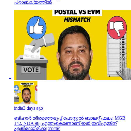
പ്രാബല്യത്തില്‍
india
3 days ago
ബീഹാർ തിരഞ്ഞെടുപ്പ് പോസ്റ്റൽ ബാലറ്റ് ഫലം: MGB
142, NDA 98; എന്തുകൊണ്ടാണ് ഇത് ഇവിഎമ്മിന്
എതിരായിരിക്കുന്നത്?