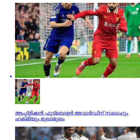
ആഫ്രിക്കന്‍ ഫുട്‌ബോളര്‍ അവാര്‍ഡിന് സലാഹും
ഹകിമിയും മുഖാമുഖം