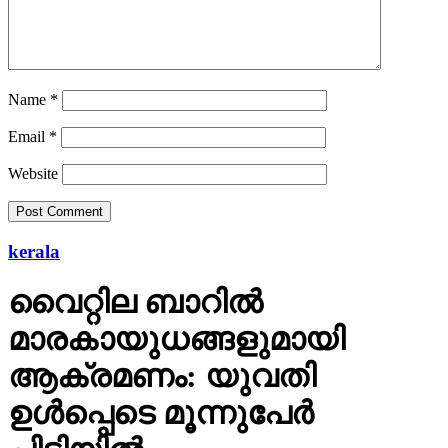
Name
*
Email
*
Website
kerala
വൈറ്റില ബാറില്‍
മാരകായുധങ്ങളുമായി
ആക്രമണം: യുവതി
ഉള്‍പ്പെടെ മൂന്നുപേര്‍