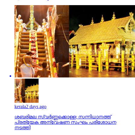
kerala
2 days ago
ശബരിമല സ്വര്‍ണ്ണക്കൊള്ള; സന്നിധാനത്ത്
പ്രത്യേക അന്വേഷണ സംഘം പരിശോധന
നടത്തി