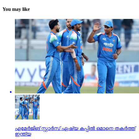
You may like
എമേര്‍ജിങ് സ്റ്റാര്‍സ് ഏഷ്യ കപ്പില്‍ ഒമാനെ തകര്‍ത്ത്
ഇന്ത്യ