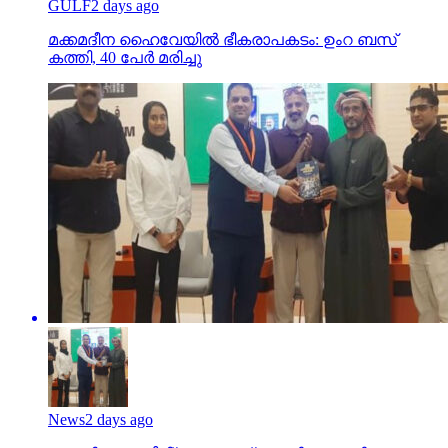
GULF
2 days ago
മക്കമദീന ഹൈവേയില്‍ ഭീകരാപകടം: ഉംറ ബസ്
കത്തി, 40 പേര്‍ മരിച്ചു
News
2 days ago