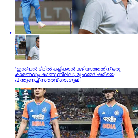
‘ഇന്ത്യന്‍ ടീമില്‍ കളിക്കാന്‍ കഴിയാത്തതിന് ഒരു
കാരണവും കാണുന്നില്ല’; മുഹമ്മദ് ഷമിയെ
പിന്തുണച്ച് സൗരവ് ഗാംഗുലി