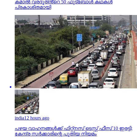
കമാൽ വരദൂരിൻ്റെ 50 ഫുട്ബോൾ കഥകൾ
പ്രകാശിതമായി
india
12 hours ago
പഴയ വാഹനങ്ങള്‍ക്ക് ഫിറ്റ്‌നസ് ടെസ്റ്റ് ഫീസ് 10 ഇരട്ടി;
കേന്ദ്ര സര്‍ക്കാരിന്റെ പുതിയ നിയമം