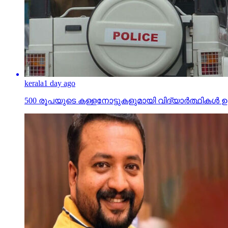
kerala
1 day ago
500 രൂപയുടെ കള്ളനോട്ടുകളുമായി വിദ്യാര്‍ത്ഥികള്‍ ഉള