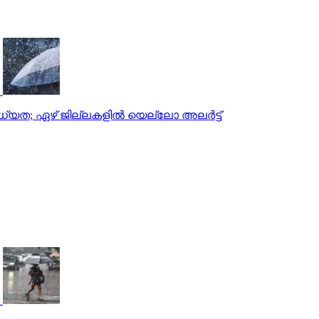
 സാധ്യത; ഏഴ് ജില്ലകളിൽ യെല്ലോ അലർട്ട്