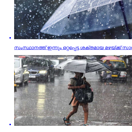
സംസ്ഥാനത്ത് ഇന്നും ഒറ്റപ്പെട്ട ശക്തമായ മഴയ്ക്ക്