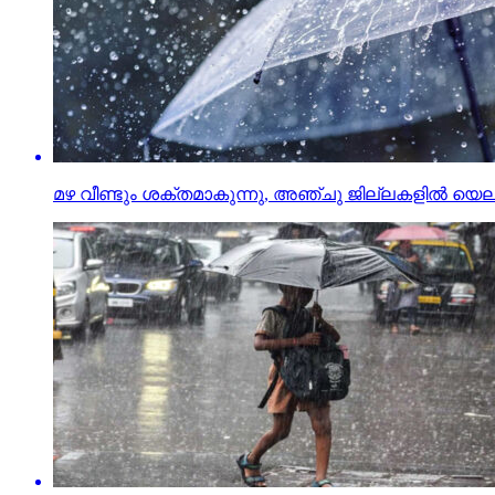
മഴ വീണ്ടും ശക്തമാകുന്നു, അഞ്ചു ജില്ലകളിൽ യെല