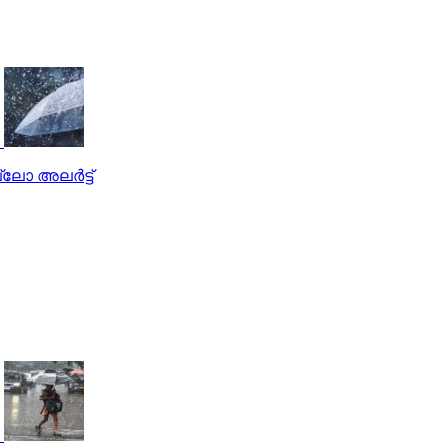
്ലോ അലർട്ട്