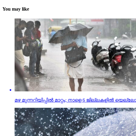
You may like
മഴ മുന്നറിയിപ്പില്‍ മാറ്റം; നാളെ 6 ജില്ലകളില്‍ യെല്ലോ 