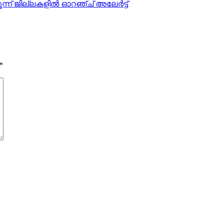
്ന് ജില്ലകളില്‍ ഓറഞ്ച് അലേര്‍ട്ട്
*