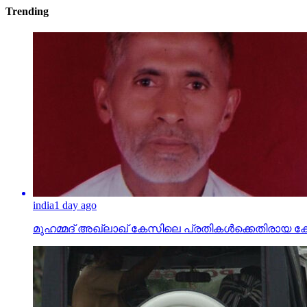
Trending
india
1 day ago
മുഹമ്മദ് അഖ്‌ലാഖ് കേസിലെ പ്രതികള്‍ക്കെതിരായ കേസ് പ