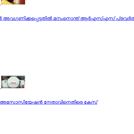
തില്‍ അവഗണിക്കപ്പെട്ടതില്‍ മനംനൊന്ത് ആര്‍എസ്എസ് പ്രവര
ൊലീസ് അസോസിയേഷന്‍ നേതാവിനെതിരെ കേസ്