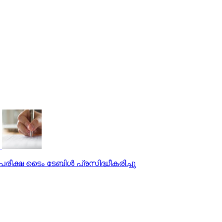
പരീക്ഷ ടൈം ടേബിള്‍ പ്രസിദ്ധീകരിച്ചു