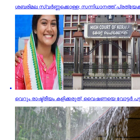
ശബരിമല സ്വര്‍ണ്ണക്കൊള്ള; സന്നിധാനത്ത് പ്ര
വെറും രാഷ്ട്രീയം കളിക്കരുത്; വൈഷണയെ വോട്ടര്‍ പട