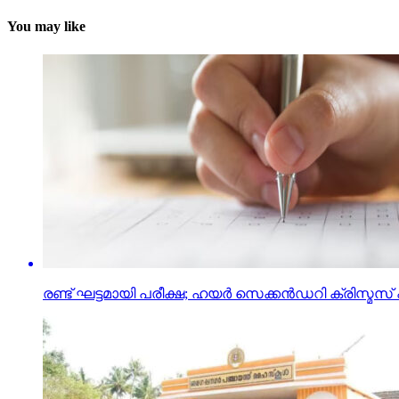
You may like
രണ്ട് ഘട്ടമായി പരീക്ഷ; ഹയര്‍ സെക്കന്‍ഡറി ക്രിസ്മസ് 