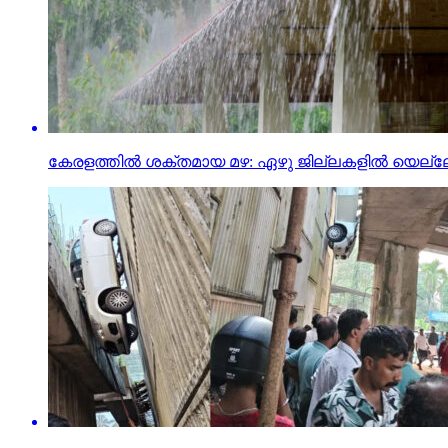
കേരളത്തില്‍ ശക്തമായ മഴ: ഏഴു ജില്ലകളില്‍ യെല്ലോ 