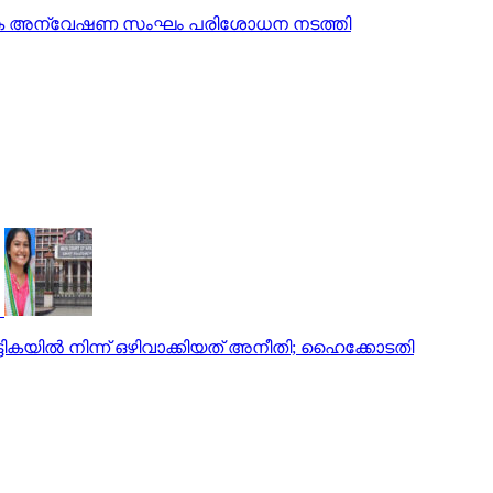
ത്യേക അന്വേഷണ സംഘം പരിശോധന നടത്തി
്ടികയില്‍ നിന്ന് ഒഴിവാക്കിയത് അനീതി; ഹൈക്കോടതി