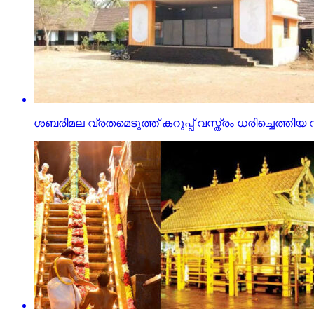
ശബരിമല വ്രതമെടുത്ത് കറുപ്പ് വസ്ത്രം ധരിച്ചെത്തിയ 