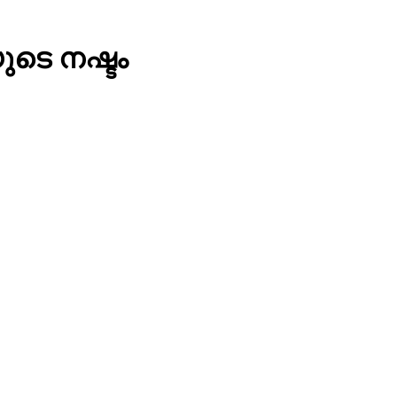
ുടെ നഷ്ടം