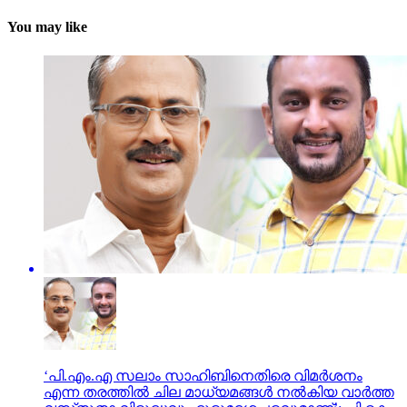
You may like
‘പി.എം.എ സലാം സാഹിബിനെതിരെ വിമർശനം
എന്ന തരത്തിൽ ചില മാധ്യമങ്ങൾ നൽകിയ വാർത്ത