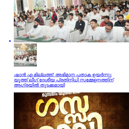
ഷാന്‍ എ മില്ലത്ത്: അഭിമാന പതാക ഉയര്‍ന്നു;
യൂത്ത് ലീഗ് ദേശീയ പ്രതിനിധി സമ്മേളനത്തിന്
ആഗ്രയില്‍ തുടക്കമായി