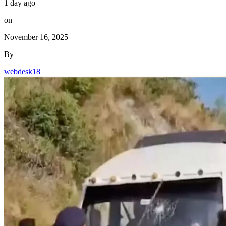
1 day ago
on
November 16, 2025
By
webdesk18