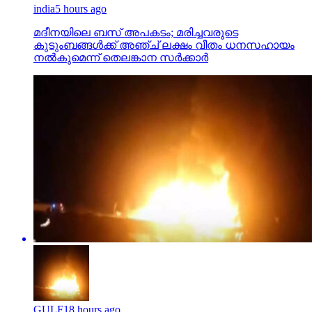
india
5 hours ago
മദീനയിലെ ബസ് അപകടം; മരിച്ചവരുടെ
കുടുംബങ്ങള്‍ക്ക് അഞ്ച് ലക്ഷം വീതം ധനസഹായം
നല്‍കുമെന്ന് തെലങ്കാന സര്‍ക്കാര്‍
GULF
18 hours ago