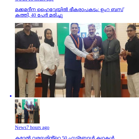
മക്കമദീന ഹൈവേയില്‍ ഭീകരാപകടം: ഉംറ ബസ്
കത്തി, 40 പേര്‍ മരിച്ചു
News
7 hours ago
കമാൽ വരദൂരിൻ്റെ 50 ഫുട്ബോൾ കഥകൾ