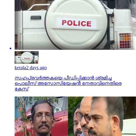
kerala
2 days ago
സഹപ്രവര്‍ത്തകയെ പീഡിപ്പിക്കാന്‍ ശ്രമിച്ച
പൊലീസ് അസോസിയേഷന്‍ നേതാവിനെതിരെ
കേസ്