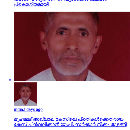
പ്രകാശിതമായി
india
2 days ago
മുഹമ്മദ് അഖ്‌ലാഖ് കേസിലെ പ്രതികള്‍ക്കെതിരായ
കേസ് പിന്‍വലിക്കാന്‍ യു.പി. സര്‍ക്കാര്‍ നീക്കം തുടങ്ങി