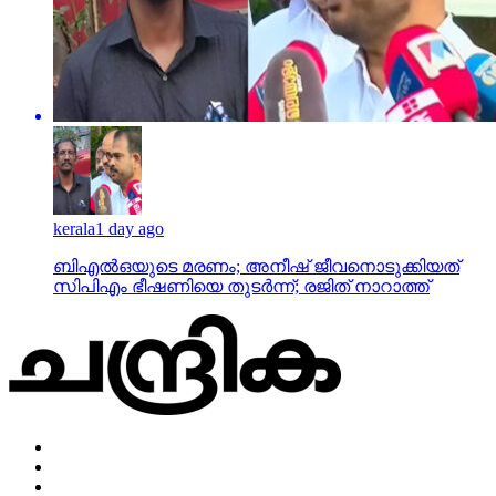
kerala
1 day ago
ബിഎല്‍ഒയുടെ മരണം; അനീഷ് ജീവനൊടുക്കിയത്
സിപിഎം ഭീഷണിയെ തുടര്‍ന്ന്; രജിത് നാറാത്ത്