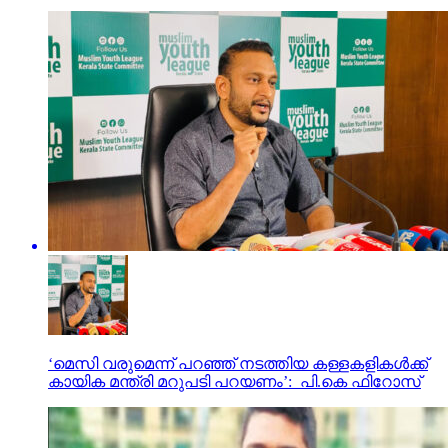
‘മെസി വരുമെന്ന് പറഞ്ഞ് നടത്തിയ കള്ളകളികൾക്ക്
കായിക മന്ത്രി മറുപടി പറയണം’: പി.കെ ഫിറോസ്