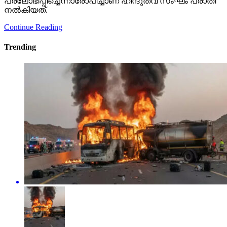
പ്രലോഭിപ്പിച്ചെന്നാരോപിച്ചാണ് ഹിന്ദുത്വ സംഘം പരാതി
നല്‍കിയത്.
Continue Reading
Trending