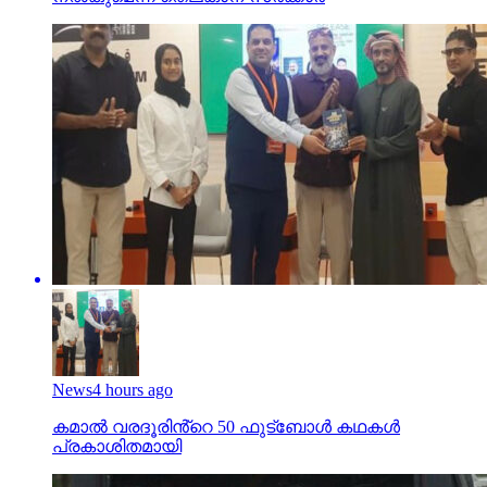
News
4 hours ago
കമാൽ വരദൂരിൻ്റെ 50 ഫുട്ബോൾ കഥകൾ
പ്രകാശിതമായി