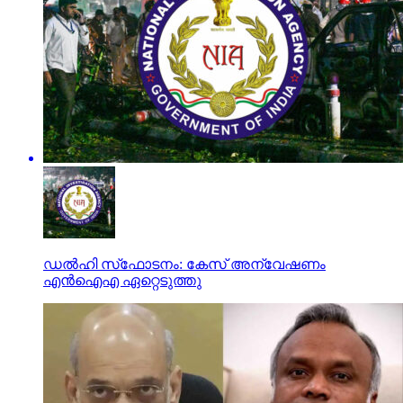
ഡല്‍ഹി സ്‌ഫോടനം: കേസ് അന്വേഷണം
എന്‍ഐഎ ഏറ്റെടുത്തു