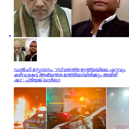
ഡല്‍ഹി സ്ഫോടനം: ‘സ്വതന്ത്ര ഇന്ത്യയിലെ ഏറ്റവും
കഴിവുകെട്ട ആഭ്യന്തര മന്ത്രിയായിരിക്കും അമിത്
ഷാ’: പ്രിയങ്ക് ഖാർഗെ