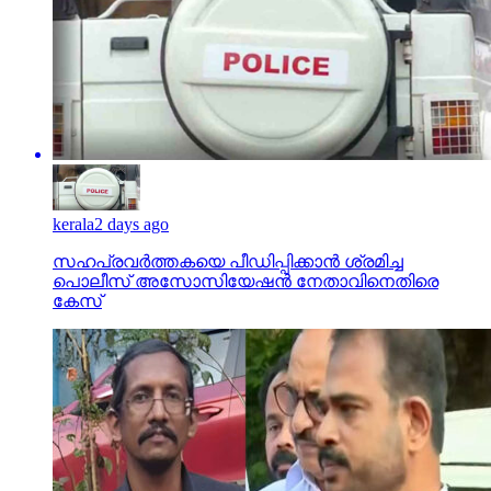
kerala
2 days ago
സഹപ്രവര്‍ത്തകയെ പീഡിപ്പിക്കാന്‍ ശ്രമിച്ച
പൊലീസ് അസോസിയേഷന്‍ നേതാവിനെതിരെ
കേസ്