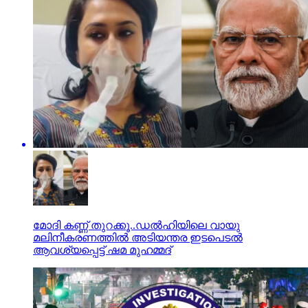
മോദി കണ്ണ് തുറക്കൂ..ഡല്‍ഹിയിലെ വായു
മലിനീകരണത്തില്‍ അടിയന്തര ഇടപെടല്‍
ആവശ്യപ്പെട്ട് ഷമ മുഹമ്മദ്