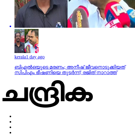
kerala
1 day ago
ബിഎല്‍ഒയുടെ മരണം; അനീഷ് ജീവനൊടുക്കിയത്
സിപിഎം ഭീഷണിയെ തുടര്‍ന്ന്; രജിത് നാറാത്ത്