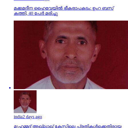
മക്കമദീന ഹൈവേയില്‍ ഭീകരാപകടം: ഉംറ ബസ്
കത്തി, 40 പേര്‍ മരിച്ചു
india
2 days ago
മുഹമ്മദ് അഖ്‌ലാഖ് കേസിലെ പ്രതികള്‍ക്കെതിരായ