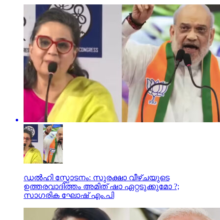
ഡൽഹി സ്ഫോടനം: സുരക്ഷാ വീഴ്ചയുടെ
ഉത്തരവാദിത്തം അമിത് ഷാ ഏറ്റടുക്കുമോ ?;
സാഗരിക ഘോഷ് എം.പി