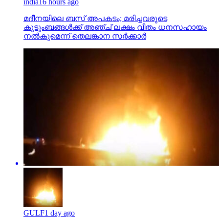
india
16 hours ago
മദീനയിലെ ബസ് അപകടം; മരിച്ചവരുടെ
കുടുംബങ്ങള്‍ക്ക് അഞ്ച് ലക്ഷം വീതം ധനസഹായം
നല്‍കുമെന്ന് തെലങ്കാന സര്‍ക്കാര്‍
GULF
1 day ago