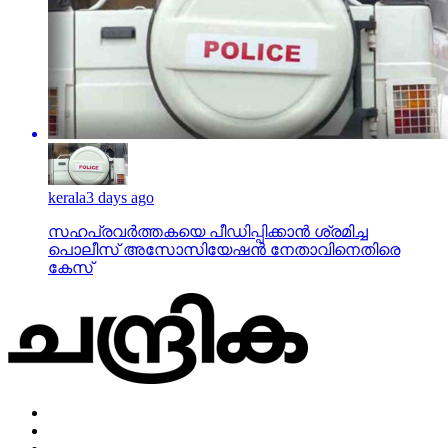
kerala
3 days ago
സഹപ്രവര്‍ത്തകയെ പീഡിപ്പിക്കാന്‍ ശ്രമിച്ച
പൊലീസ് അസോസിയേഷന്‍ നേതാവിനെതിരെ
കേസ്