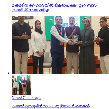
മക്കമദീന ഹൈവേയില്‍ ഭീകരാപകടം: ഉംറ ബസ്
കത്തി, 40 പേര്‍ മരിച്ചു
News
17 hours ago
കമാൽ വരദൂരിൻ്റെ 50 ഫുട്ബോൾ കഥകൾ