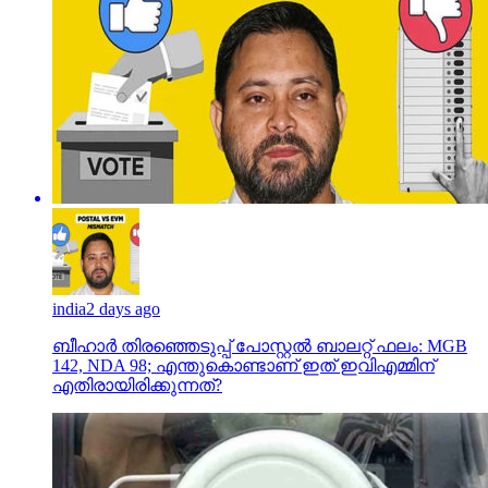
india
2 days ago
ബീഹാർ തിരഞ്ഞെടുപ്പ് പോസ്റ്റൽ ബാലറ്റ് ഫലം: MGB
142, NDA 98; എന്തുകൊണ്ടാണ് ഇത് ഇവിഎമ്മിന്
എതിരായിരിക്കുന്നത്?