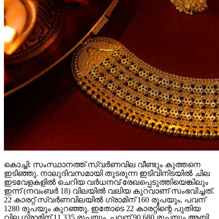
കൊച്ചി: സംസ്ഥാനത്ത് സ്വര്‍ണവില വീണ്ടും കുത്തനെ
ഇടിഞ്ഞു. നാലുദിവസമായി തുടരുന്ന ഇടിവിനിടയില്‍ ചില
ഇടവേളകളില്‍ ചെറിയ വര്‍ധനവ് രേഖപ്പെടുത്തിയെങ്കിലും
ഇന്ന് (നവംബര്‍ 18) വിലയില്‍ വലിയ കുറവാണ് സംഭവിച്ചത്.
22 കാരറ്റ് സ്വര്‍ണവിലയില്‍ ഗ്രാമിന് 160 രൂപയും, പവന്
1280 രൂപയും കുറഞ്ഞു. ഇതോടെ 22 കാരറ്റിന്റെ പുതിയ
വില ഗ്രാമിന് 11,335 രൂപയും, പവന് 90,680 രൂപയും ആയി.