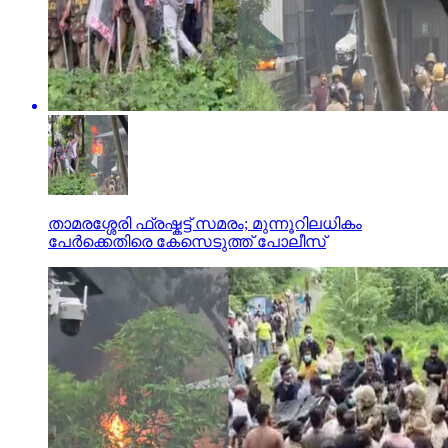
താമരശ്ശേരി ഫ്രഷ്കട്ട് സമരം; മുന്നൂറിലധികം
പേർക്കെതിരെ കേസെടുത്ത് പോലീസ്