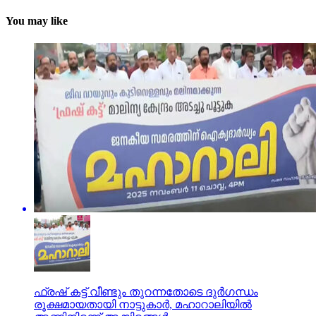
You may like
ഫ്രഷ് കട്ട് വീണ്ടും തുറന്നതോടെ ദുര്‍ഗന്ധം
രൂക്ഷമായതായി നാട്ടുകാര്‍, മഹാറാലിയില്‍