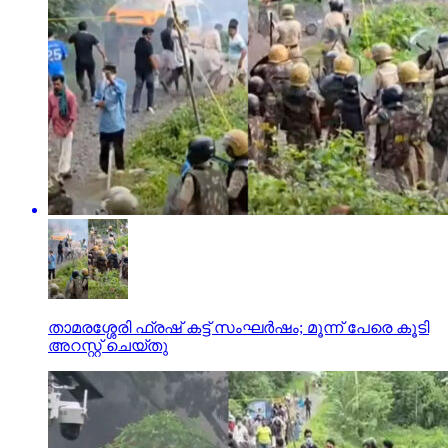
താമരശ്ശേരി ഫ്രഷ് കട്ട് സംഘര്‍ഷം; മൂന്ന് പേരെ കൂടി
അറസ്റ്റ് ചെയ്തു