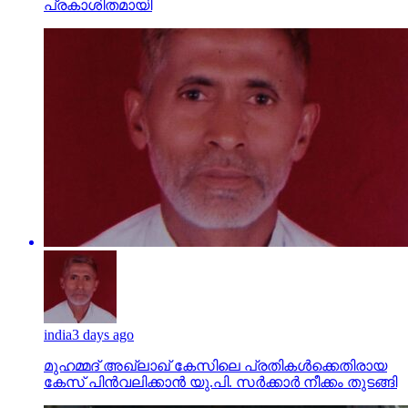
പ്രകാശിതമായി
india
3 days ago
മുഹമ്മദ് അഖ്‌ലാഖ് കേസിലെ പ്രതികള്‍ക്കെതിരായ
കേസ് പിന്‍വലിക്കാന്‍ യു.പി. സര്‍ക്കാര്‍ നീക്കം തുടങ്ങി