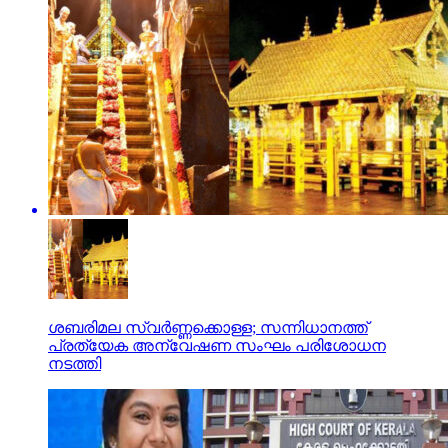
ശബരിമല സ്വര്‍ണ്ണക്കൊള്ള; സന്നിധാനത്ത്
പ്രത്യേക അന്വേഷണ സംഘം പരിശോധന
നടത്തി