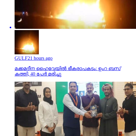
GULF
21 hours ago
മക്കമദീന ഹൈവേയില്‍ ഭീകരാപകടം: ഉംറ ബസ്
കത്തി, 40 പേര്‍ മരിച്ചു