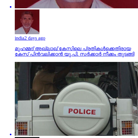
india
2 days ago
മുഹമ്മദ് അഖ്‌ലാഖ് കേസിലെ പ്രതികള്‍ക്കെതിരായ
കേസ് പിന്‍വലിക്കാന്‍ യു.പി. സര്‍ക്കാര്‍ നീക്കം തുടങ്ങി