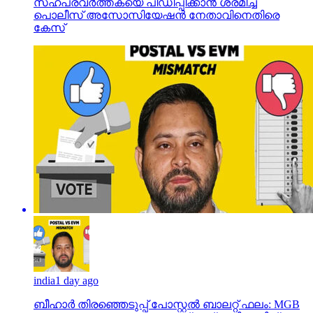
സഹപ്രവര്‍ത്തകയെ പീഡിപ്പിക്കാന്‍ ശ്രമിച്ച
പൊലീസ് അസോസിയേഷന്‍ നേതാവിനെതിരെ
കേസ്
india
1 day ago
ബീഹാർ തിരഞ്ഞെടുപ്പ് പോസ്റ്റൽ ബാലറ്റ് ഫലം: MGB