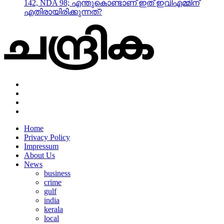
142, NDA 98; എന്തുകൊണ്ടാണ് ഇത് ഇവിഎമ്മിന്
എതിരായിരിക്കുന്നത്?
Home
Privacy Policy
Impressum
About Us
News
business
crime
gulf
india
kerala
local