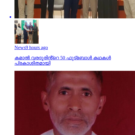
News
9 hours ago
കമാൽ വരദൂരിൻ്റെ 50 ഫുട്ബോൾ കഥകൾ
പ്രകാശിതമായി