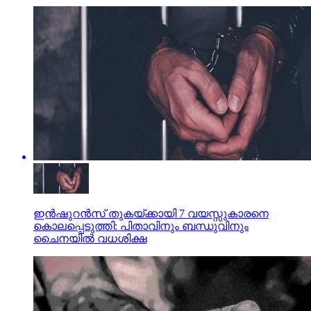
ഇന്‍ഷുറന്‍സ് തുകയ്ക്കായി 7 വയസ്സുകാരനെ
കൊലപ്പെടുത്തി: പിതാവിനും ബന്ധുവിനും
ചൈനയില്‍ വധശിക്ഷ