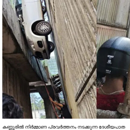
കണ്ണൂരില്‍ നിര്‍മ്മാണ പ്രവര്‍ത്തനം നടക്കുന്ന ദേശീയപാത