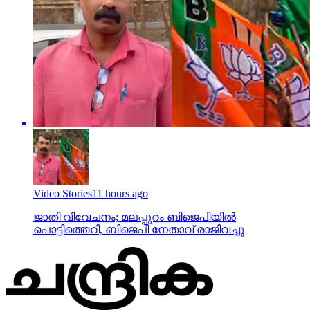
Video Stories
11 hours ago
ജാതി വിവേചനം; മലപ്പുറം ബിജെപിയില്‍
പൊട്ടിത്തെറി, ബിജെപി നേതാവ് രാജിവച്ചു