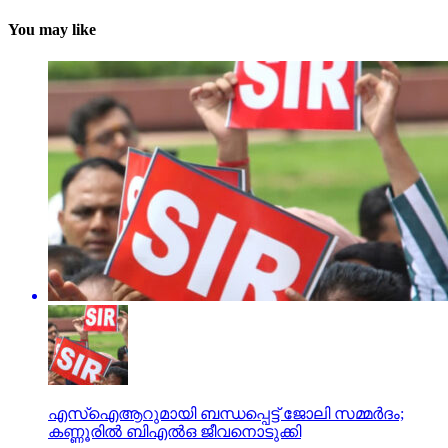
You may like
എസ്ഐആറുമായി ബന്ധപ്പെട്ട് ജോലി സമ്മര്‍ദം;
കണ്ണൂരില്‍ ബിഎല്‍ഒ ജീവനൊടുക്കി