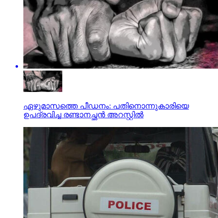
ഏഴുമാസത്തെ പീഡനം: പതിനൊന്നുകാരിയെ
ഉപദ്രവിച്ച രണ്ടാനച്ഛന്‍ അറസ്റ്റില്‍