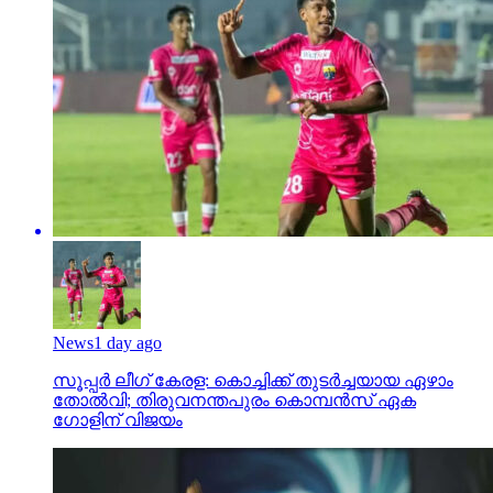
News
1 day ago
സൂപ്പര്‍ ലീഗ് കേരള: കൊച്ചിക്ക് തുടര്‍ച്ചയായ ഏഴാം
തോല്‍വി; തിരുവനന്തപുരം കൊമ്പന്‍സ് ഏക
ഗോളിന് വിജയം