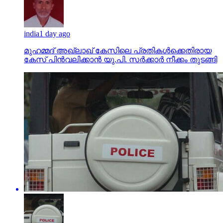
india
1 day ago
മുഹമ്മദ് അഖ്‌ലാഖ് കേസിലെ പ്രതികള്‍ക്കെതിരായ
കേസ് പിന്‍വലിക്കാന്‍ യു.പി. സര്‍ക്കാര്‍ നീക്കം തുടങ്ങി