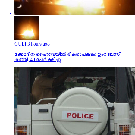
GULF
3 hours ago
മക്കമദീന ഹൈവേയില്‍ ഭീകരാപകടം: ഉംറ ബസ്
കത്തി, 40 പേര്‍ മരിച്ചു