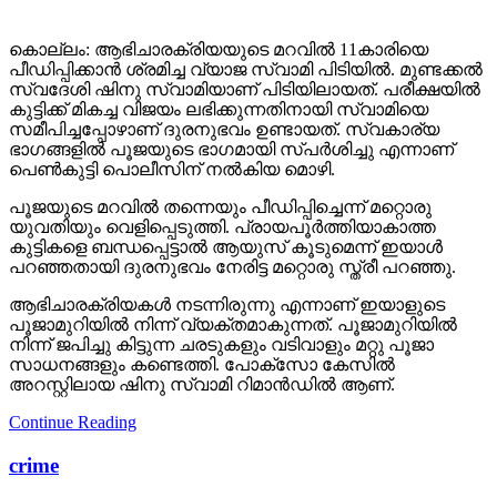
കൊല്ലം: ആഭിചാരക്രിയയുടെ മറവിൽ 11കാരിയെ
പീഡിപ്പിക്കാൻ ശ്രമിച്ച വ്യാജ സ്വാമി പിടിയിൽ. മുണ്ടക്കൽ
സ്വദേശി ഷിനു സ്വാമിയാണ് പിടിയിലായത്. പരീക്ഷയിൽ
കുട്ടിക്ക് മികച്ച വിജയം ലഭിക്കുന്നതിനായി സ്വാമിയെ
സമീപിച്ചപ്പോഴാണ് ദുരനുഭവം ഉണ്ടായത്. സ്വകാര്യ
ഭാഗങ്ങളിൽ പൂജയുടെ ഭാഗമായി സ്പർശിച്ചു എന്നാണ്
പെൺകുട്ടി പൊലീസിന് നൽകിയ മൊഴി.
പൂജയുടെ മറവിൽ തന്നെയും പീഡിപ്പിച്ചെന്ന് മറ്റൊരു
യുവതിയും വെളിപ്പെടുത്തി. പ്രായപൂർത്തിയാകാത്ത
കുട്ടികളെ ബന്ധപ്പെട്ടാൽ ആയുസ് കൂടുമെന്ന് ഇയാൾ
പറഞ്ഞതായി ദുരനുഭവം നേരിട്ട മറ്റൊരു സ്ത്രീ പറഞ്ഞു.
ആഭിചാരക്രിയകൾ നടന്നിരുന്നു എന്നാണ് ഇയാളുടെ
പൂജാമുറിയിൽ നിന്ന് വ്യക്തമാകുന്നത്. പൂജാമുറിയിൽ
നിന്ന് ജപിച്ചു കിട്ടുന്ന ചരടുകളും വടിവാളും മറ്റു പൂജാ
സാധനങ്ങളും കണ്ടെത്തി. പോക്സോ കേസിൽ
അറസ്റ്റിലായ ഷിനു സ്വാമി റിമാൻഡിൽ ആണ്.
Continue Reading
crime