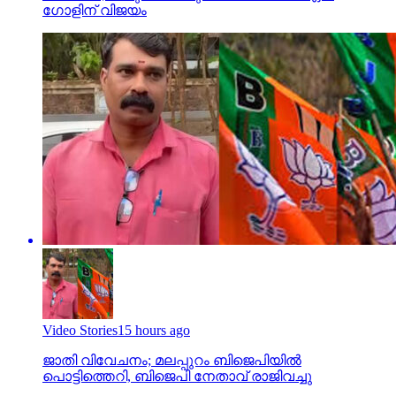
ഗോളിന് വിജയം
Video Stories
15 hours ago
ജാതി വിവേചനം; മലപ്പുറം ബിജെപിയില്‍
പൊട്ടിത്തെറി, ബിജെപി നേതാവ് രാജിവച്ചു