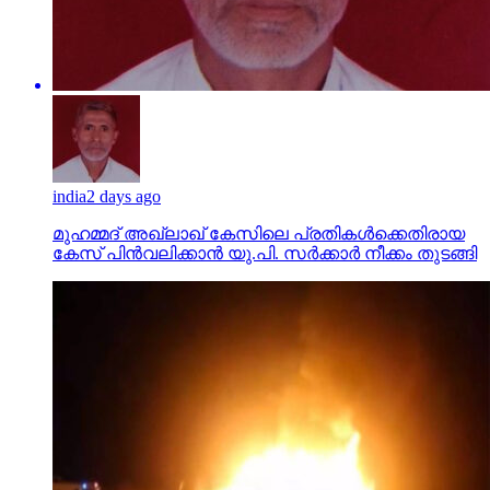
india
2 days ago
മുഹമ്മദ് അഖ്‌ലാഖ് കേസിലെ പ്രതികള്‍ക്കെതിരായ
കേസ് പിന്‍വലിക്കാന്‍ യു.പി. സര്‍ക്കാര്‍ നീക്കം തുടങ്ങി