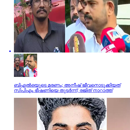
ബിഎല്‍ഒയുടെ മരണം; അനീഷ് ജീവനൊടുക്കിയത്
സിപിഎം ഭീഷണിയെ തുടര്‍ന്ന്; രജിത് നാറാത്ത്