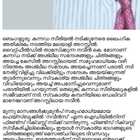
ബെംഗളൂരു: കന്നഡ സീരിയൽ നടിക്കുനേരെ ലൈംഗിക
അതിക്രമം നടത്തിയ മലയാളി അറസ്റ്റിൽ.
വൈറ്റ്‌ഫീൽഡിൽ താമസിക്കുന്ന നവീൻ കെ. മോനാണ്
കന്നഡ നടിക്ക് അശ്ലീല സന്ദേശങ്ങളും ചിത്രങ്ങളും
അയച്ച കേസിൽ അറസ്റ്റിലായത്. സമൂഹമാധ്യമം വഴി
നിരന്തരം അശ്ലീല സന്ദേശം അയച്ചെന്നാണ് പരാതി. നടി
നേരിട്ട് വിളിച്ചു വിലക്കിയിട്ടും സന്ദേശം അയയ്ക്കുന്നത്
തുടർന്നുവെന്നും സ്വകാര്യ അശ്ലീല ചിത്രങ്ങളും
വിഡിയോയും അയച്ച് അപമാനിച്ചുവെന്നുമാണ്
പരാതിയിൽ പറയുന്നത്. തെലുങ്ക്, കന്നഡ സീരിയലുകളിൽ
സജീവമാണ് നടി. സ്വകാര്യ കമ്പനിയിലെ ഡെലിവറി
മാനേജറാണ് അറസ്റ്റിലായ നവീൻ.
മൂന്നു മാസങ്ങൾക്കുമുൻപ് സമൂഹമാധ്യമമായ
ഫെയ്സ്‌ബുക്കിൽ ‘നവീൻസ്’ എന്ന ഐഡിയിൽനിന്ന്
ഫ്രണ്ട്സ് റിക്വസ്റ്റ് നടിക്ക് വന്നിരുന്നു. ഫ്രണ്ട്സ് റിക്വസ്റ്റ്
സ്വീകരിച്ചില്ലെങ്കിലും ഇയാൾ സ്വകാര്യ ഭാഗങ്ങളുടെ
ചിത്രങ്ങളെടുത്ത് മെസഞ്ചറിലൂടെ ദിവസവും
അയച്ചിരുന്നു. ഇതേത്തുടർന്ന് നടി ഇയാളെ ബ്ലോക്ക്