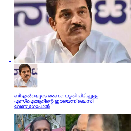
ബിഎല്‍ഒയുടെ മരണം; ധൃതി പിടിച്ചുള്ള
എസ്‌ഐആറിന്റെ ഇരയെന്ന് കെ.സി
വേണുഗോപാല്‍