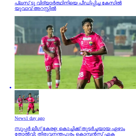
പ്ലസ് ടു വിദ്യാര്‍ത്ഥിനിയെ പീഡിപ്പിച്ച കേസില്‍
യുവാവ് അറസ്റ്റില്‍
News
1 day ago
സൂപ്പര്‍ ലീഗ് കേരള: കൊച്ചിക്ക് തുടര്‍ച്ചയായ ഏഴാം
തോല്‍വി; തിരുവനന്തപുരം കൊമ്പന്‍സ് ഏക