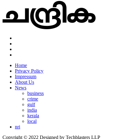
Home
Privacy Policy
Impressum
About Us
News
business
crime
gulf
india
kerala
local
nri
Copyright © 2022 Designed by Techblasters LLP