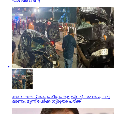
താഴേക്ക് വീണു
കാസര്‍കോട് കാറും ജീപ്പും കൂട്ടിയിടിച്ച് അപകടം; ഒരു
മരണം, മൂന്ന് പേര്‍ക്ക് ഗുരുതര പരിക്ക്