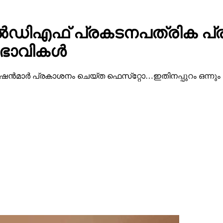
 എല്‍ഡിഎഫ് പ്രകടനപത്രിക പ്
ുഭാവികൾ
ഷന്‍മാര്‍ പ്രകാശനം ചെയ്ത ഫെസ്‌റ്റോ…ഇതിനപ്പുറം ഒന്നും പ