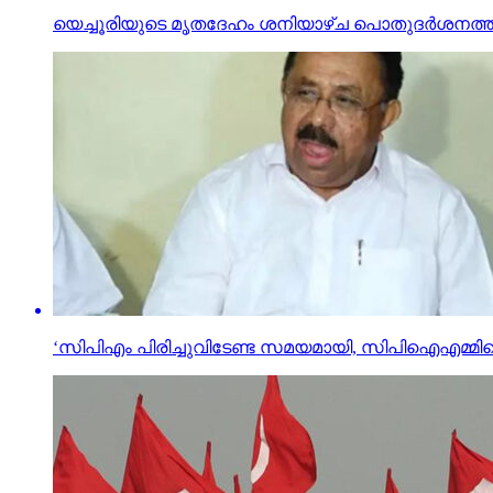
യെച്ചൂരിയുടെ മൃതദേഹം ശനിയാഴ്ച പൊതുദര്‍ശനത
‘സിപിഎം പിരിച്ചുവിടേണ്ട സമയമായി, സിപിഐഎമ്മിന്റെ 