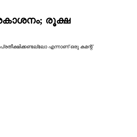
രകാശനം; രൂക്ഷ
്രതീക്ഷിക്കണ്ടല്ലോ എന്നാണ് ഒരു കമന്റ്