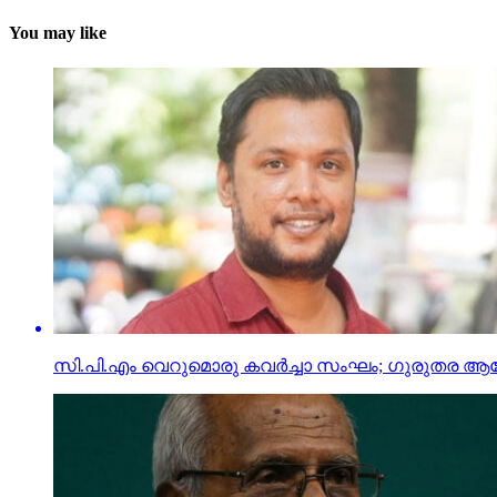
You may like
സി.പി.എം വെറുമൊരു കവര്‍ച്ചാ സംഘം; ഗുരുതര ആ