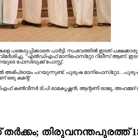
ങ്കെടുപ്പിക്കാതെ പാര്‍ട്ടി. സംഭവത്തില്‍ ഇടത് പക്ഷക്കാരു
‍ശിച്ചു. ”എല്‍ഡിഎഫ് മാനിഫെസ്‌റ്റോ റിലീസ് ആണ്. ഇടത് പക്
യുടെ ഫേസ്ബുക്ക് പോസ്റ്റ്.
ല്‍ അഭിപ്രായം പറയുന്നുണ്ട്. പുരുഷ മാനിഫെസ്‌റ്റോ…പുരുഷന
് ഒരു കമന്റ്
ഫ് കണ്‍വീനര്‍ ടി.പി രാമകൃഷ്ണന്‍, ആന്റണി രാജു, അഹമ്മദ്
 തര്‍ക്കം; തിരുവനന്തപുരത്ത് 18 