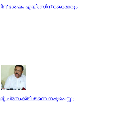
്തിന് ശേഷം എയിംസിന് കൈമാറും
പ്രസക്തി തന്നെ നഷ്ടപ്പെട്ടു’;