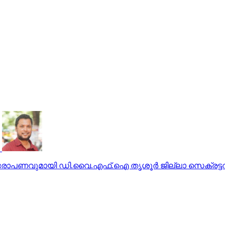
രോപണവുമായി ഡി.വൈ.എഫ്.ഐ തൃശൂര്‍ ജില്ലാ സെക്രട്ടറ