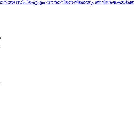
്‍ത്താവായ സിപിഐഎം നേതാവിനെതിരെയും അഭിഭാഷകയ്‌ക്കെ
*