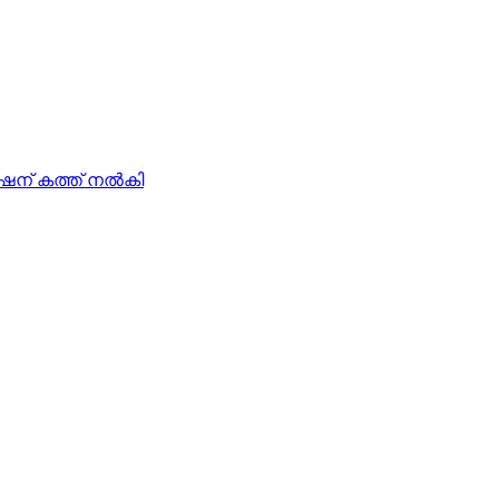
ീഷന് കത്ത് നൽകി