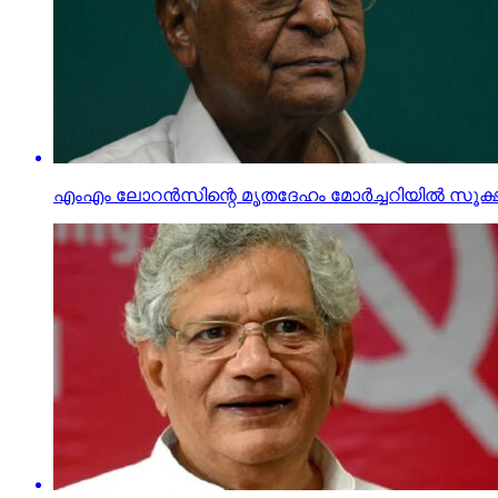
എംഎം ലോറന്‍സിന്റെ മൃതദേഹം മോര്‍ച്ചറിയില്‍ സൂക്