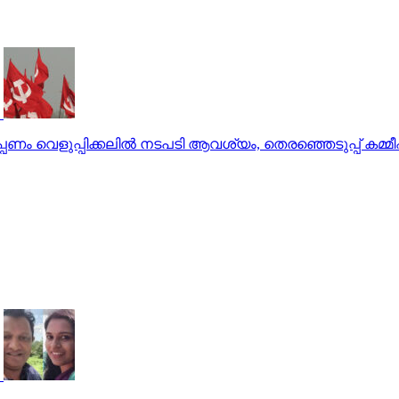
്പണം വെളുപ്പിക്കലിൽ നടപടി ആവശ്യം, തെരഞ്ഞെടുപ്പ് കമ്മ