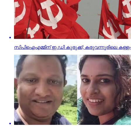
സിപിഐഎമ്മിന് ഇ.ഡി കുരുക്ക്; കരുവന്നൂരിലെ കള്ളപ