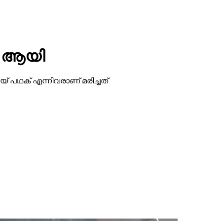
15 ആയി
യ് പഥക് എന്നിവരാണ് മരിച്ചത്