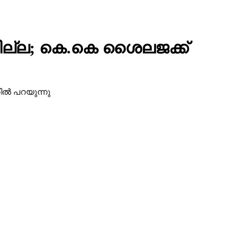
ില്ല; കെ.കെ ശൈലജക്ക്
ല്‍ പറയുന്നു