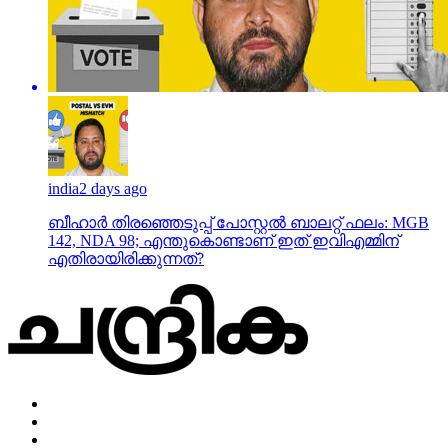
india
2 days ago
ബീഹാർ തിരഞ്ഞെടുപ്പ് പോസ്റ്റൽ ബാലറ്റ് ഫലം: MGB
142, NDA 98; എന്തുകൊണ്ടാണ് ഇത് ഇവിഎമ്മിന്
എതിരായിരിക്കുന്നത്?