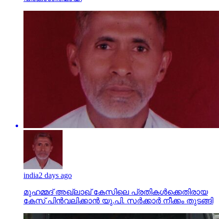
india
2 days ago
മുഹമ്മദ് അഖ്‌ലാഖ് കേസിലെ പ്രതികള്‍ക്കെതിരായ
കേസ് പിന്‍വലിക്കാന്‍ യു.പി. സര്‍ക്കാര്‍ നീക്കം തുടങ്ങി