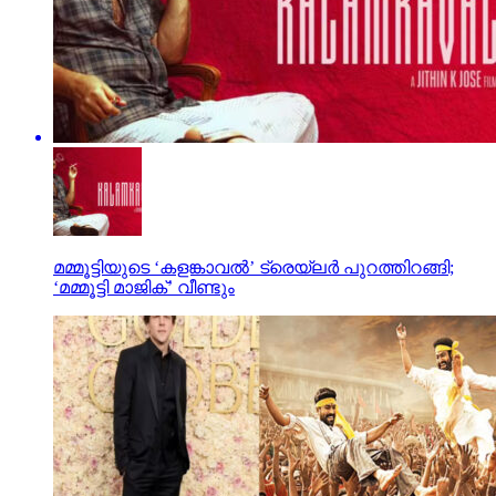
മമ്മൂട്ടിയുടെ ‘കളങ്കാവല്‍’ ട്രെയ്‌ലര്‍ പുറത്തിറങ്ങി;
‘മമ്മൂട്ടി മാജിക്’ വീണ്ടും