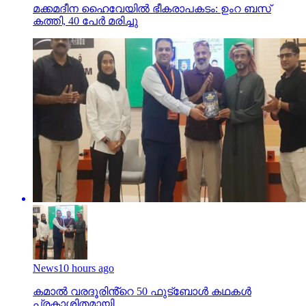
മക്കമദീന ഹൈവേയില്‍ ഭീകരാപകടം: ഉംറ ബസ്
കത്തി, 40 പേര്‍ മരിച്ചു
News
10 hours ago
കമാൽ വരദൂരിൻ്റെ 50 ഫുട്ബോൾ കഥകൾ
പ്രകാശിതമായി