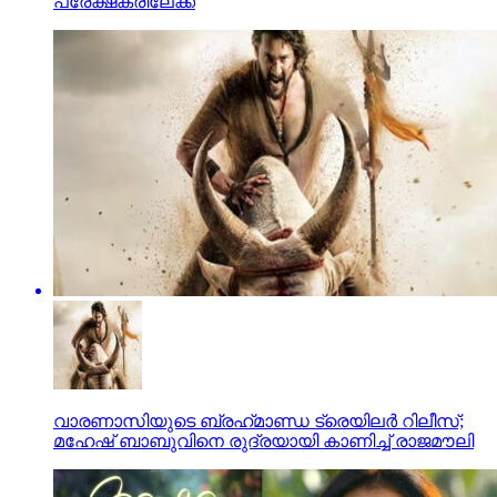
പ്രേക്ഷകരിലേക്ക്
വാരണാസിയുടെ ബ്രഹ്‌മാണ്ഡ ട്രെയിലര്‍ റിലീസ്;
മഹേഷ് ബാബുവിനെ രുദ്രയായി കാണിച്ച് രാജമൗലി