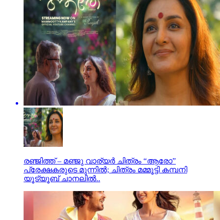
രഞ്ജിത്ത് – മഞ്ജു വാര്യർ ചിത്രം “ആരോ”
പ്രേക്ഷകരുടെ മുന്നിൽ; ചിത്രം മമ്മൂട്ടി കമ്പനി
യൂട്യൂബ് ചാനലിൽ..