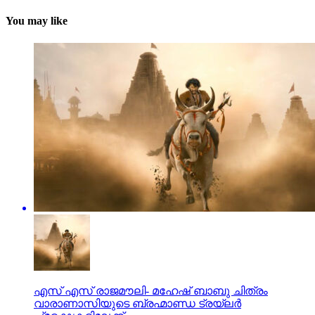
You may like
എസ് എസ് രാജമൗലി- മഹേഷ് ബാബു ചിത്രം
വാരാണാസിയുടെ ബ്രഹ്മാണ്ഡ ട്രയ്ലർ