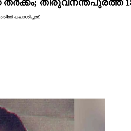
 തര്‍ക്കം; തിരുവനന്തപുരത്ത് 18 
തില്‍ കലാശിച്ചത്.