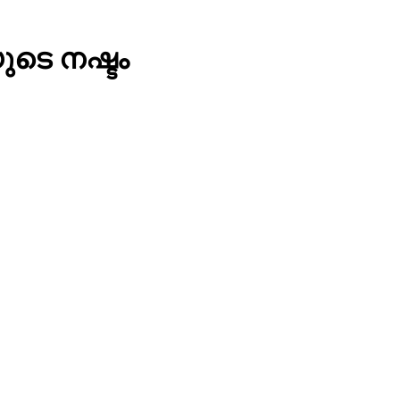
ുടെ നഷ്ടം