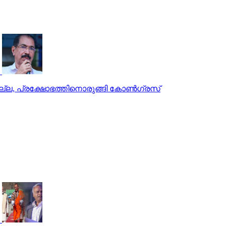
്ല, പ്രക്ഷോഭത്തിനൊരുങ്ങി കോണ്‍ഗ്രസ്