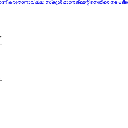
ന്ന് കരുതാനാവില്ല; സ്‌കൂള്‍ മാനേജ്‌മെന്റിനെതിരെ നടപടി
*