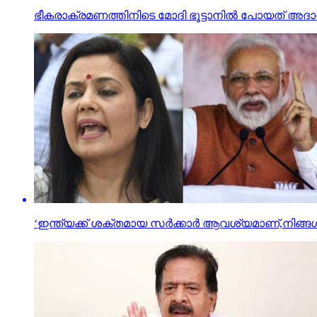
ഭീകരാക്രമണത്തിനിടെ മോദി ഭൂട്ടാനില്‍ പോയത് അദാനിക്
‘ഇന്ത്യക്ക് ശക്തമായ സർക്കാർ ആവശ്യമാണ്,നിങ്ങൾ