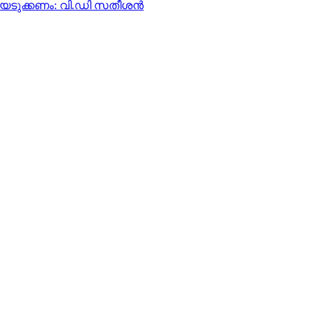
യെടുക്കണം: വി.ഡി സതീശന്‍