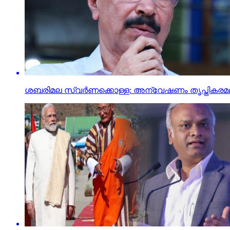
ശബരിമല സ്വര്‍ണക്കൊള്ള: അന്വേഷണം തൃപ്തികരമല