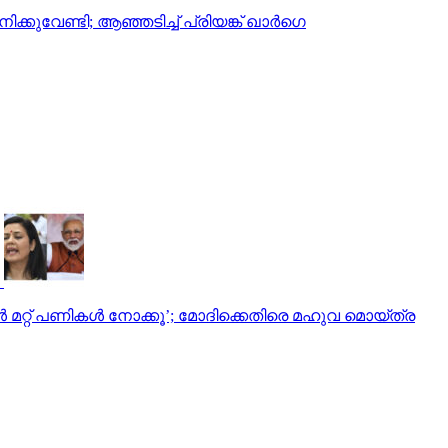
കുവേണ്ടി; ആഞ്ഞടിച്ച് പ്രിയങ്ക് ഖാര്‍ഗെ
 മറ്റ് പണികൾ നോക്കൂ’; മോദിക്കെതിരെ മഹുവ മൊയ്ത്ര