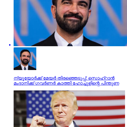
ന്യൂയോര്‍ക്ക് മേയര്‍ തിരഞ്ഞെടുപ്പ്: സൊഹ്‌റാന്‍
മംദാനിക്ക് ഗവര്‍ണര്‍ കാത്തി ഹോച്ചുളിന്റെ പിന്തുണ