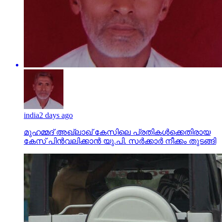
india
2 days ago
മുഹമ്മദ് അഖ്‌ലാഖ് കേസിലെ പ്രതികള്‍ക്കെതിരായ
കേസ് പിന്‍വലിക്കാന്‍ യു.പി. സര്‍ക്കാര്‍ നീക്കം തുടങ്ങി