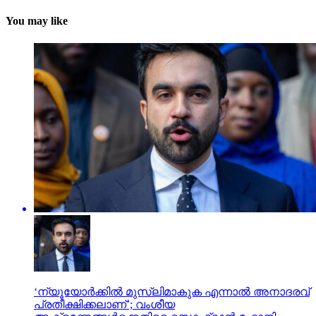
You may like
‘ന്യൂയോര്‍ക്കില്‍ മുസ്ലിമാകുക എന്നാല്‍ അനാദരവ്
പ്രതീക്ഷിക്കലാണ്’; വംശീയ