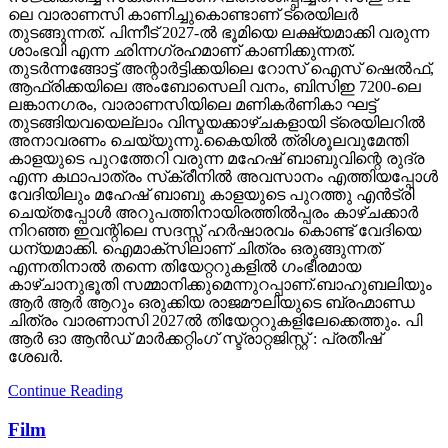
ലെ വാരാണസി കാണിച്ചുകൊണ്ടാണ് ട്രെയിലര്‍
തുടങ്ങുന്നത്. പിന്നീട് 2027-ല്‍ ഭൂമിയെ ലക്ഷ്യമാക്കി വരുന്ന
ശാംഭവി എന്ന ഛിന്നഗ്രഹമാണ് കാണിക്കുന്നത്.
തുടര്‍ന്നങ്ങോട്ട് അന്റാര്‍ട്ടിക്കയിലെ റോസ് ഐസ് ഷെല്‍ഫ്,
ആഫ്രിക്കയിലെ അംബോസെലി വനം, ബിസിഇ 7200-ലെ
ലങ്കാനഗരം, വാരാണസിയിലെ മണികര്‍ണികാ ഘട്ട്
തുടങ്ങിയവയെല്ലാം വിസ്മയക്കാഴ്ചകളായി ട്രെയിലറില്‍
അനാവരണം ചെയ്യുന്നു.കൈയില്‍ ത്രിശൂലവുമേന്തി
കാളയുടെ പുറത്തേറി വരുന്ന മഹേഷ് ബാബുവിന്റെ രുദ്ര
എന്ന കഥാപാത്രം സ്‌ക്രീനിൽ അവസാനം എത്തിയപ്പോൾ
വേദിയിലും മഹേഷ് ബാബു കാളയുടെ പുറത്തു എൻട്രി
ചെയ്തപ്പോൾ അറുപത്തിനായിരത്തിൽപ്പരം കാഴ്ചക്കാർ
നിറഞ്ഞ ഇവന്റിലെ സദസ്സ് ഹർഷാരവം കൊണ്ട് വേദിയെ
ധന്യമാക്കി. ഐമാക്‌സിലാണ് ചിത്രം ഒരുങ്ങുന്നത്
എന്നതിനാല്‍ തന്നെ തിയേറ്ററുകളില്‍ ഗംഭീരമായ
കാഴ്ചാനുഭൂതി സമ്മാനിക്കുമെന്നുറപ്പാണ്.ബാഹുബലിയും
ആർ ആർ ആറും ഒരുക്കിയ രാജമൗലിയുടെ ബ്രഹ്മാണ്ഡ
ചിത്രം വാരണാസി 2027ൽ തിയേറ്ററുകളിലേക്കെത്തും. പി
ആർ ഓ ആൻഡ് മാർക്കറ്റിംഗ് സ്ട്രാറ്റജിസ്റ്റ് : പ്രതീഷ്
ശേഖർ.
Continue Reading
Film