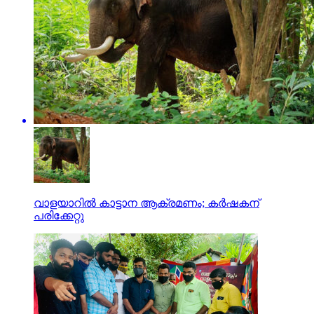
വാളയാറില്‍ കാട്ടാന ആക്രമണം; കര്‍ഷകന്
പരിക്കേറ്റു