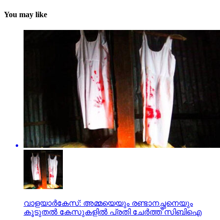
You may like
വാളയാര്‍കേസ്: അമ്മയെയും രണ്ടാനച്ഛനെയും
കൂടുതല്‍ കേസുകളില്‍ പ്രതി ചേര്‍ത്ത് സിബിഐ