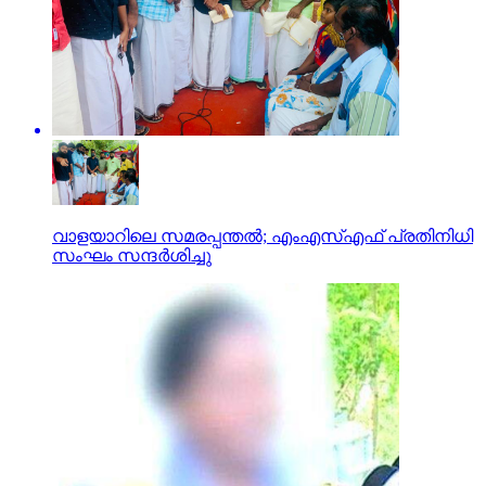
വാളയാറിലെ സമരപ്പന്തല്‍; എംഎസ്എഫ് പ്രതിനിധി
സംഘം സന്ദര്‍ശിച്ചു