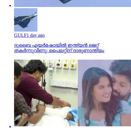
GULF
1 day ago
ദുബൈ എയര്‍ഷോയില്‍ ഇന്ത്യന്‍ ജെറ്റ്
തകര്‍ന്നുവീണു; പൈലറ്റിന് ദാരുണാന്ത്യം