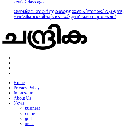
kerala
2 days ago
ശബരിമല സ്വര്‍ണ്ണക്കൊള്ളയ്ക്ക് പിണറായി ടച്ച് ഉണ്ട്;
പങ്ക് പിണറായിക്കും പോയിട്ടുണ്ട്: കെ സുധാകരന്‍
Home
Privacy Policy
Impressum
About Us
News
business
crime
gulf
india