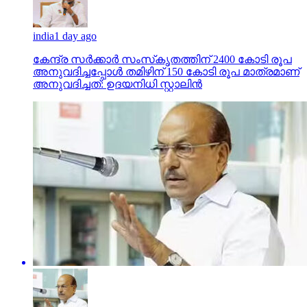
india
1 day ago
കേന്ദ്ര സര്‍ക്കാര്‍ സംസ്‌കൃതത്തിന് 2400 കോടി രൂപ
അനുവദിച്ചപ്പോള്‍ തമിഴിന് 150 കോടി രൂപ മാത്രമാണ്
അനുവദിച്ചത്: ഉദയനിധി സ്റ്റാലിന്‍