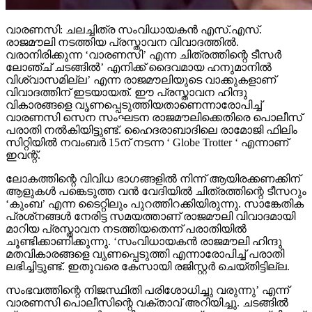
വാരണസി: ചലച്ചിത്ര സംവിധായകന്‍ എസ്.എസ്.
രാജമൗലി നടത്തിയ പ്രസ്താവന വിവാദത്തില്‍.
വരാനിരിക്കുന്ന ‘വാരണസി’ എന്ന ചിത്രത്തിന്റെ ടീസര്‍
ലോഞ്ച് ചടങ്ങില്‍’ എനിക്ക് ദൈവമായ ഹനുമാനില്‍
വിശ്വാസമില്ല’ എന്ന രാജമൗലിയുടെ വാക്കുകളാണ്
വിവാദത്തിന് ഇടയായത്. ഈ പ്രസ്താവന ഹിന്ദു
വികാരങ്ങളെ വൃണപ്പെടുത്തിയതാണെന്നാരോപിച്ച്
വാരണസി സെന സംഘടന രാജമൗലിക്കെതിരെ പൊലീസ്
പരാതി നല്‍കിയിട്ടുണ്ട്. ഹൈദരാബാദിലെ രാമോജി ഫിലിം
സിറ്റിയില്‍ നവംബര്‍ 15ന് നടന്ന ‘ Globe Trotter ‘ എന്നാണ്
ഇവന്റ്.
ലോകത്തിന്റെ വിവിധ ഭാഗങ്ങളില്‍ നിന്ന് ആയിരക്കണക്കിന്
ആളുകള്‍ പങ്കെടുത്ത വന്‍ വേദിയില്‍ ചിത്രത്തിന്റെ ടീസറും
‘കുംബ’ എന്ന ടൈറ്റിലും പുറത്തിറക്കിയിരുന്നു. സാങ്കേതിക
പ്രശ്‌നങ്ങള്‍ നേരിട്ട സമയത്താണ് രാജമൗലി വിവാദമായി
മാറിയ പ്രസ്താവന നടത്തിയതെന്ന് പരാതിയില്‍
ചൂണ്ടിക്കാണിക്കുന്നു. ‘സംവിധായകന്‍ രാജമൗലി ഹിന്ദു
മതവികാരങ്ങളെ വൃണപ്പെടുത്തി എന്നാരോപിച്ച് പരാതി
ലഭിച്ചിട്ടുണ്ട്. ഇതുവരെ കേസായി രജിസ്റ്റര്‍ ചെയ്തിട്ടില്ല.
സംഭവത്തിന്റെ നിജസ്ഥിതി പരിശോധിച്ചു വരുന്നു’ എന്ന്
വാരണസി പൊലീസിന്റെ വക്താവ് അറിയിച്ചു. ചടങ്ങില്‍