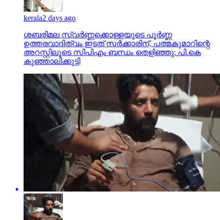
kerala
2 days ago
ശബരിമല സ്വര്‍ണ്ണക്കൊള്ളയുടെ പൂര്‍ണ്ണ
ഉത്തരവാദിത്വം ഇടത് സര്‍ക്കാരിന്, പത്മകുമാറിന്റെ
അറസ്റ്റിലൂടെ സിപിഎം ബന്ധം തെളിഞ്ഞു: പി.കെ
കുഞ്ഞാലിക്കുട്ടി