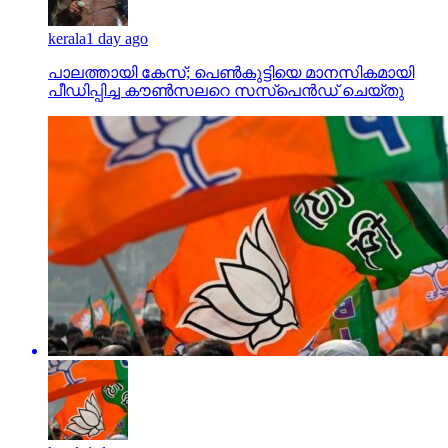
kerala
1 day ago
പാലത്തായി കേസ്; പെൺകുട്ടിയെ മാനസികമായി
പീഡിപ്പിച്ച കൗൺസലറെ സസ്പെൻഡ് ചെയ്തു