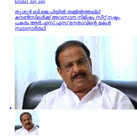
kerala
1 day ago
തൃശൂര്‍ ബി.ജെ.പിയില്‍ തമ്മില്‍ത്തല്ല്;
കൗണ്‍സിലര്‍ക്ക് അവസാന നിമിഷം സീറ്റ് നഷ്ടം,
പകരം ആര്‍.എസ്.എസ് നേതാവിന്റെ മകള്‍
സ്ഥാനാര്‍ത്ഥി