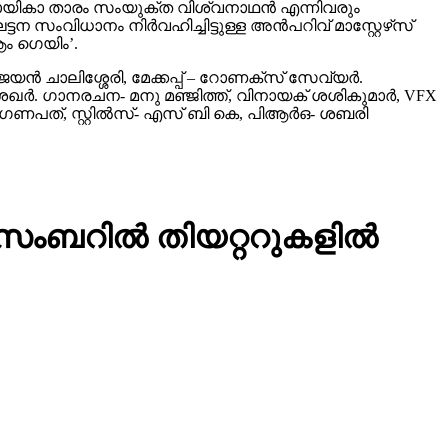
ഴ് നായികാ താരം സംയുക്ത വിശ്വനാഥന്‍ എന്നിവരും
സംവിധാനം നിര്‍വഹിച്ചിട്ടുള്ള അന്‍പറിവ് മാസ്റ്റേഴ്‌സ്
ം ഗെയിം’.
 ചാലിശ്ശേരി, മേക്കപ്പ് – റോണക്‌സ് സേവ്യര്‍.
ശേഖര്‍. ഗാനരചന- മനു മഞ്ജിത്ത്, വിനായക് ശശികുമാര്‍, VFX
്‍ ഗണപത്, സ്റ്റില്‍സ്- എസ് ബി കെ, പിആര്‍ഒ- ശബരി
ിസംബറില്‍ തിയറ്ററുകളില്‍