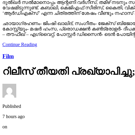
ദുല്‍ഖര്‍ സല്‍മാനൊപ്പം ആന്റണി വര്‍ഗീസ്, തമിഴ് നടനും സ
വേഷമിടുന്നുണ്ട്. കബാലി, കെജിഎഫ് സീരിസ്, കൈതി, വിക്രം, 
‘ആര്‍ഡിഎക്‌സ്’ എന്ന ചിത്രത്തിന് ശേഷം വീണ്ടും നഹാസ
ഛായാഗ്രഹണം- ജിംഷി ഖാലിദ്, സംഗീതം- ജേക്‌സ് ബിജോയ്, എഡ
കോസ്റ്റ്യൂം- മഷര്‍ ഹംസ, പ്രൊഡക്ഷന്‍ കണ്‍ട്രോളര്‍- ദ
– തൗഫീഖ് – എഗ്വൈറ്റ്, പോസ്റ്റര്‍ ഡിസൈന്‍- ടെന്‍ പോയിന്റ
Continue Reading
Film
റിലീസ് തീയതി പ്രഖ്യാപിച്ചു;
Published
7 hours ago
on