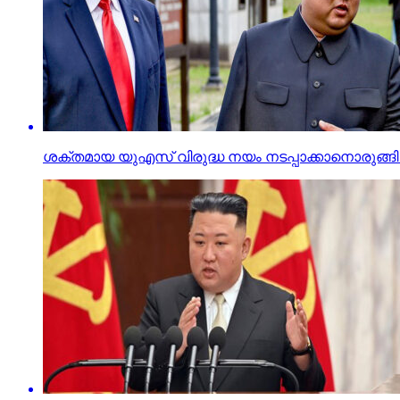
ശക്തമായ യുഎസ് വിരുദ്ധ നയം നടപ്പാക്കാനൊരുങ്