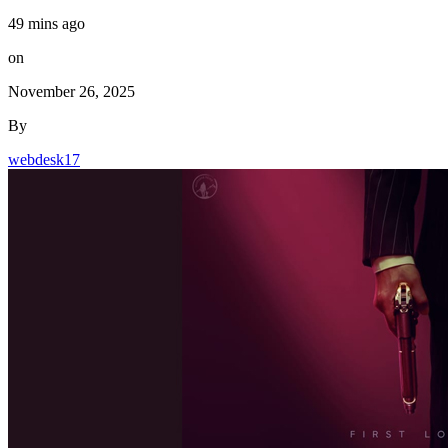
49 mins ago
on
November 26, 2025
By
webdesk17