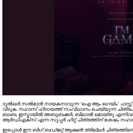
ദുല്‍ഖര്‍ സല്‍മാന്‍ നായകനാവുന്ന ‘ഐ ആം ഗെയിം’ ഫസ്റ്റ് ലു
വിടുക. നഹാസ് ഹിദായത്ത് സംവിധാനം ചെയ്യുന്ന ചിത്രം, വേഫെറ
ബാബ, ഇസ്മായില്‍ അബൂബക്കര്‍, ബിലാല്‍ മൊയ്തു എന്നിവര
ആര്‍ഡിഎക്‌സ് എന്ന സൂപ്പര്‍ ഹിറ്റ് ചിത്രത്തിന് ശേഷം
ഇപ്പൊള്‍ ഈ ബിഗ് ബഡ്ജറ്റ് ആക്ഷന്‍ ത്രില്ലര്‍ ചിത്രത്തി