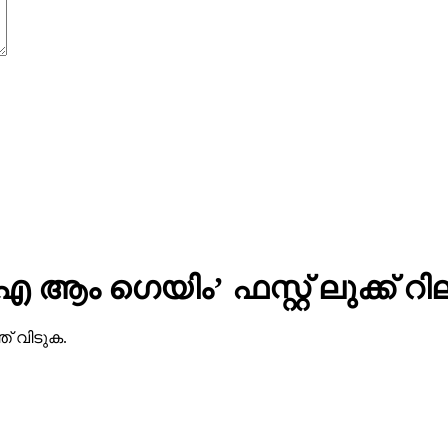
 ഐ ആം ഗെയിം’ ഫസ്റ്റ് ലുക്ക് റ
ത് വിടുക.