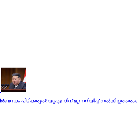
ന്ധം പിടിക്കരുത്: യുഎസിന് മുന്നറിയിപ്പ് നല്‍കി ഉത്ത