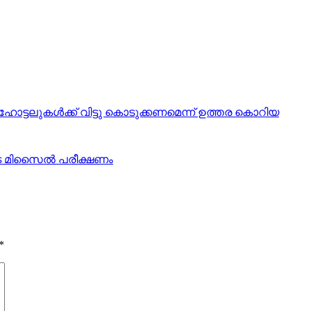
ി ഹോട്ടലുകള്‍ക്ക് വിട്ടു കൊടുക്കണമെന്ന് ഉത്തര കൊറിയ
െ മിസൈല്‍ പരീക്ഷണം
*