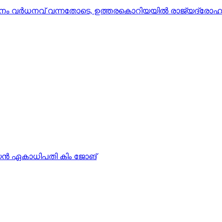
ം വര്‍ധനവ് വന്നതോടെ, ഉത്തരകൊറിയയില്‍ രാജ്യദ്രോഹക്
യൻ ഏകാധിപതി കിം ജോങ്