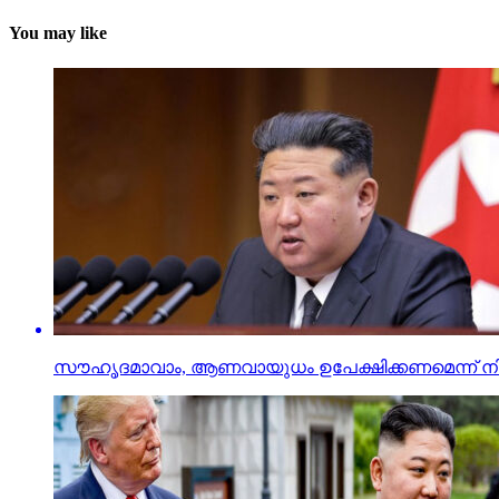
You may like
സൗഹൃദമാവാം, ആണവായുധം ഉപേക്ഷിക്കണമെന്ന് നിര്‍ബ