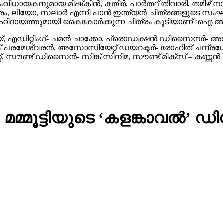
ംവിധായകനുമായ മിഷ്‌കിന്‍, കതിര്‍, പാര്‍ത്ഥ് തിവാരി, തമി
ലിയോ, സലാര്‍ എന്നീ പാന്‍ ഇന്ത്യന്‍ ചിത്രങ്ങളുടെ സംഘട്ടന 
് ഹിദായത്തുമായി കൈകോര്‍ക്കുന്ന ചിത്രം കൂടിയാണ് ‘ഐ ആ
ിറ്റിംഗ്- ചമന്‍ ചാക്കോ, പ്രൊഡക്ഷന്‍ ഡിസൈനര്‍- അജയന്‍
ീപക് പരമേശ്വരന്‍, അസോസിയേറ്റ് ഡയറക്ടര്‍- രോഹിത് ചന്ദ്ര
്, സൗണ്ട് ഡിസൈന്‍- സിങ്ക് സിനിമ, സൗണ്ട് മിക്‌സ് – കണ്ണന
 മമ്മൂട്ടിയുടെ ‘കളങ്കാവല്‍’ ഡ