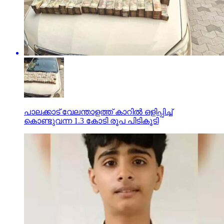
പാലക്കാട് വേലന്താളത്ത് കാറില്‍ ഒളിപ്പിച്ച്
കൊണ്ടുവന്ന 1.3 കോടി രൂപ പിടികൂടി