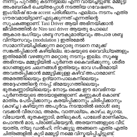
നിന്നും പുറത്തു കടന്നിട്ടില്ല എന്ന് വായിച്ചിട്ടുണ്ട്. മമ്മൂട്ടി
അംബേദ്കർ ചെയ്തപ്പോൾ നടത്തിയ ഗവേഷണം,
ഇംഗ്ലീഷ് ഭാഷ accent പരിശീലനം എല്ലാം നടനം എത്ര
ഗൗരവമായിട്ടാണ് എടുക്കുന്നത് എന്നതിന്റെ
സൂചകങ്ങളാണ്. Taxi Driver ആയി അഭിനയിക്കാൻ
ജീവിതത്തിൽ de Niro taxi driver ആയതു പോലെ!
ആകാര ഭംഗിയും ശബ്ദ സൗകുമാര്യവും അപാര ശബ്ദ
വിന്യസവും (modulation ) ഇത്രമേൽ
സാമാന്വയിച്ചിരിക്കുന്ന മറ്റൊരു നടനെ നമുക്ക്
സങ്കൽപ്പിക്കാൻ കഴിയില്ല. ഭാഷയുടെ വൈവിധ്യങ്ങളും
ഇത്രമേൽ വഴങ്ങുന്ന മറ്റൊരു നടനും ഇല്ല. സൂക്ഷ്മ
അഭിനയം മമ്മൂട്ടിയിൽ പൂർണത കൈവരിക്കുന്നു. ശരീര
ഭാഗങ്ങളുടെ ചലനങ്ങൾ ഇത്രയും ഭാവ ഗംഭീരമായി
അവതരിപ്പിക്കാൻ മമ്മൂട്ടിക്കുള്ള കഴിവ് അപാരമാണ്.
അമരത്തിലെയും ഉദ്യാനപാലകനിലെയും
അദ്ദേഹത്തിന്റെ നടപ്പ്, ഭ്രമയുഗത്തിലെയും
ഭൂതകണ്ണാടിയിലെയും നോട്ടം ഒക്കെ ഈ ഭാവഭിനയ
പൂർണതയുടെ അടയാളങ്ങളാണ്. കണ്ണുകൾ കൊണ്ട്
മാത്രം പേടിപ്പിക്കാനും കരയിപ്പിക്കാനും ചിരിപ്പിക്കാനും
(കാഴ്ച്ച ) കഴിയുന്ന അപൂർവം നടന്മാരിൽ ഒരാൾ! ഒരു
വടക്കൻ വീരഗാഥ, അമരം, വാത്സല്യം, കാഴ്ച, മൃഗയ,
വിധേയൻ, ഭൂതകണ്ണാടി, മതിലുകൾ, പാലേരി മാണിക്യം,
പൊന്തൻ മാട, പ്രാഞ്ചിയേട്ടൻ, അരയന്നങ്ങളുടെ വീട്,
യാത്ര, ന്യൂ ഡൽഹി, നിറക്കൂട്ടു അങ്ങനെ എത്ര എത്ര
ചിത്രങ്ങളിൽ കൂടി മമ്മൂട്ടി നമ്മെ വിസ്മയിപ്പിച്ചിട്ടുണ്ട്.