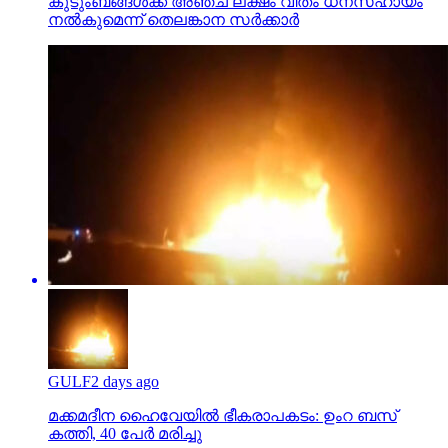
കുടുംബങ്ങള്‍ക്ക് അഞ്ച് ലക്ഷം വീതം ധനസഹായം
നല്‍കുമെന്ന് തെലങ്കാന സര്‍ക്കാര്‍
GULF
2 days ago
മക്കമദീന ഹൈവേയില്‍ ഭീകരാപകടം: ഉംറ ബസ്
കത്തി, 40 പേര്‍ മരിച്ചു