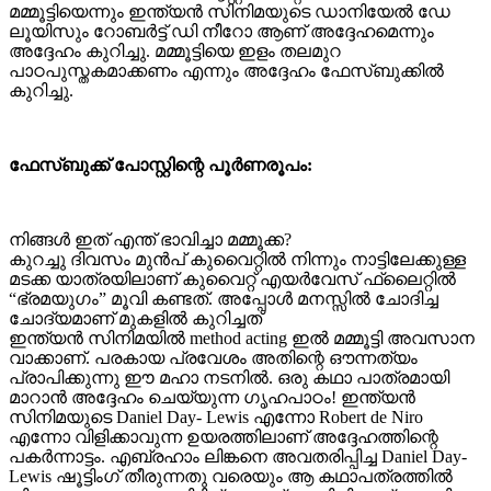
മമ്മൂട്ടിയെന്നും ഇന്ത്യന്‍ സിനിമയുടെ ഡാനിയേല്‍ ഡേ
ലൂയിസും റോബര്‍ട്ട് ഡി നീറോ ആണ് അദ്ദേഹമെന്നും
അദ്ദേഹം കുറിച്ചു. മമ്മൂട്ടിയെ ഇളം തലമുറ
പാഠപുസ്തകമാക്കണം എന്നും അദ്ദേഹം ഫേസ്ബുക്കില്‍
കുറിച്ചു.
ഫേസ്ബുക്ക് പോസ്റ്റിന്റെ പൂർണരൂപം:
നിങ്ങൾ ഇത് എന്ത് ഭാവിച്ചാ മമ്മൂക്ക?
കുറച്ചു ദിവസം മുൻപ് കുവൈറ്റിൽ നിന്നും നാട്ടിലേക്കുള്ള
മടക്ക യാത്രയിലാണ് കുവൈറ്റ്‌ എയർവേസ് ഫ്ലൈറ്റിൽ
“ഭ്രമയുഗം” മൂവി കണ്ടത്. അപ്പോൾ മനസ്സിൽ ചോദിച്ച
ചോദ്യമാണ് മുകളിൽ കുറിച്ചത്
ഇന്ത്യൻ സിനിമയിൽ method acting ഇൽ മമ്മൂട്ടി അവസാന
വാക്കാണ്. പരകായ പ്രവേശം അതിന്റെ ഔന്നത്യം
പ്രാപിക്കുന്നു ഈ മഹാ നടനിൽ. ഒരു കഥാ പാത്രമായി
മാറാൻ അദ്ദേഹം ചെയ്യുന്ന ഗൃഹപാഠം! ഇന്ത്യൻ
സിനിമയുടെ Daniel Day- Lewis എന്നോ Robert de Niro
എന്നോ വിളിക്കാവുന്ന ഉയരത്തിലാണ് അദ്ദേഹത്തിന്റെ
പകർന്നാട്ടം. എബ്രഹാം ലിങ്കനെ അവതരിപ്പിച്ച Daniel Day-
Lewis ഷൂട്ടിംഗ് തീരുന്നതു വരെയും ആ കഥാപത്രത്തിൽ