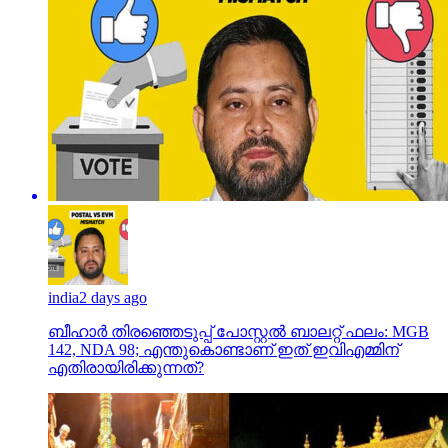
india
2 days ago
ബീഹാർ തിരഞ്ഞെടുപ്പ് പോസ്റ്റൽ ബാലറ്റ് ഫലം: MGB
142, NDA 98; എന്തുകൊണ്ടാണ് ഇത് ഇവിഎമ്മിന്
എതിരായിരിക്കുന്നത്?