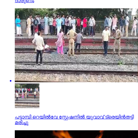
ദാരുണം
പട്ടാമ്പി റെയില്‍വേ സ്റ്റേഷനില്‍ യുവാവ് ട്രെയിന്‍തട്ടി
മരിച്ചു