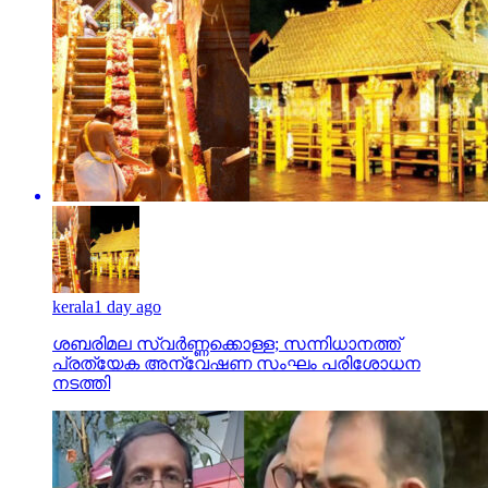
kerala
1 day ago
ശബരിമല സ്വര്‍ണ്ണക്കൊള്ള; സന്നിധാനത്ത്
പ്രത്യേക അന്വേഷണ സംഘം പരിശോധന
നടത്തി