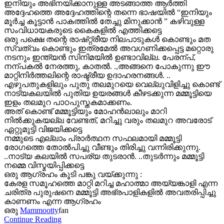
ഇനിയും അഭിനയിക്കാനുള്ള അടങ്ങാത്ത ആർത്തി
അദ്ദേഹത്തെ അദ്ദേഹത്തിന്റെ തന്നെ ഭാഷയിൽ “ഇനിയും
മൂർച്ച കൂട്ടാൻ പാകത്തിൽ തേച്ചു മിനുക്കാൻ ” കഴിവുള്ള
സംവിധായകരുടെ കൈകളിൽ എത്തിക്കട്ടെ
ഒരു പക്ഷെ തന്റെ രാഷ്റ്റ്രീയ നിലപാടുകൾ കൊണ്ടും മത
സ്വത്വം കൊണ്ടും ഇത്രമേൽ അവഗണിക്കപ്പെട്ട മറ്റൊരു
നടനും ഇന്ത്യൻ സിനിമയിൽ ഉണ്ടാവില്ല. പേരന്പ്,
നന്പകൽ നേരത്തു, കാതൽ. .,അങ്ങനെ പോകുന്നു ഈ
മാറ്റിനിർത്തലിന്റെ രാഷ്ട്രീയ ഉദാഹരനങ്ങൾ. ..
എഴുപതുകളിലും പുതു തലമുറയെ വെല്ലുവിളിച്ചു കൊണ്ട്
നാട്യകലയിൽ പുതിയ ഉയരങ്ങൾ കീഴടക്കുന്ന മമ്മൂട്ടിയെ
ഇളം തലമുറ പാഠപുസ്തകമാക്കണം.
അത് കൊണ്ട് മമ്മൂട്ടിയും മോഹൻലാലും മാറി
നിൽക്കുകയല്ല വേണ്ടത്, മറിച്ചു വരും തലമുറ അവരോട്
ഏറ്റുമുട്ടി വിജയിക്കട്ടെ
നമ്മുടെ എല്ലാം പ്രാർത്ഥന സഫലമായി മമ്മൂട്ടി
രോഗത്തെ തോൽപിച്ചു വീണ്ടും തിരിച്ചു വന്നിരിക്കുന്നു.
..നാട്യ കലയിൽ സപര്യ തുടരാൻ. ..തുടർന്നും മമ്മൂട്ടി
നമ്മെ വിസ്മയിപ്പിക്കട്ടെ
ഒരു ആഗ്രഹം കൂടി പങ്കു വയ്ക്കുന്നു :
കേരള സമൂഹത്തെ മാറ്റി മറിച്ച മഹാത്മാ അയ്യങ്കാളി എന്ന
ചരിത്ര പുരുഷനെ മമ്മൂട്ടി അഭ്രപാളികളിൽ അവതരിപ്പിച്ചു
കാണണം എന്ന ആഗ്രഹം
ഒരു
Mammootty
fan
Continue Reading