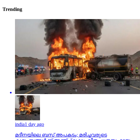
Trending
india
1 day ago
മദീനയിലെ ബസ് അപകടം; മരിച്ചവരുടെ