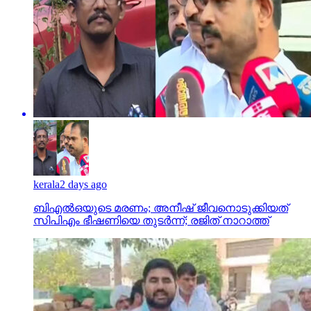
kerala
2 days ago
ബിഎല്‍ഒയുടെ മരണം; അനീഷ് ജീവനൊടുക്കിയത്
സിപിഎം ഭീഷണിയെ തുടര്‍ന്ന്; രജിത് നാറാത്ത്