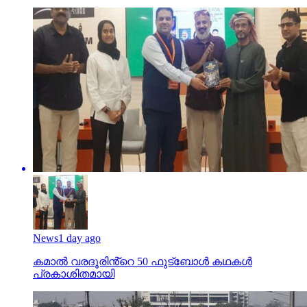
News
1 day ago
കമാൽ വരദൂരിൻ്റെ 50 ഫുട്ബോൾ കഥകൾ
പ്രകാശിതമായി