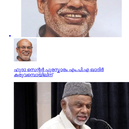
ഹുദാ സെന്റർ പുരസ്കാരം എം.പി.എ ഖാദിർ
കരുവമ്പൊയിലിന്