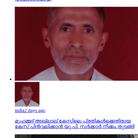
india
2 days ago
മുഹമ്മദ് അഖ്‌ലാഖ് കേസിലെ പ്രതികള്‍ക്കെതിരായ
കേസ് പിന്‍വലിക്കാന്‍ യു.പി. സര്‍ക്കാര്‍ നീക്കം തുടങ്ങി