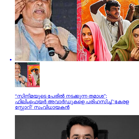
“സിനിമയുടെ പേരില്‍ നടക്കുന്ന തമാശ”;
ഫിലിംഫെയർ അവാർഡുകളെ പരിഹസിച്ച് ‘കേരള
സ്റ്റോറി’ സംവിധായകന്‍