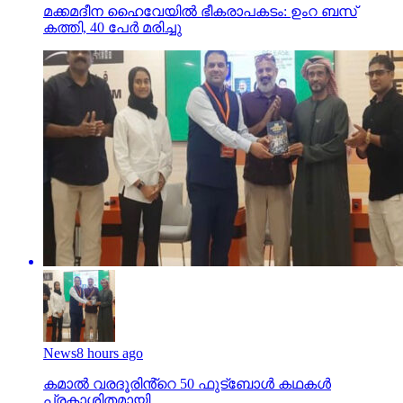
മക്കമദീന ഹൈവേയില്‍ ഭീകരാപകടം: ഉംറ ബസ്
കത്തി, 40 പേര്‍ മരിച്ചു
News
8 hours ago
കമാൽ വരദൂരിൻ്റെ 50 ഫുട്ബോൾ കഥകൾ
പ്രകാശിതമായി