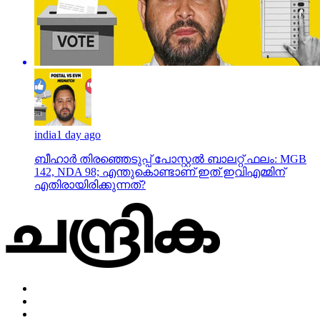
india
1 day ago
ബീഹാർ തിരഞ്ഞെടുപ്പ് പോസ്റ്റൽ ബാലറ്റ് ഫലം: MGB
142, NDA 98; എന്തുകൊണ്ടാണ് ഇത് ഇവിഎമ്മിന്
എതിരായിരിക്കുന്നത്?