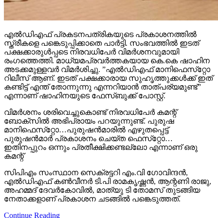
എല്‍ഡിഎഫ് പ്രകടനപത്രികയുടെ പ്രകാശനത്തില്‍
സ്ത്രീകളെ പങ്കെടുപ്പിക്കാതെ പാര്‍ട്ടി. സംഭവത്തില്‍ ഇടത്
പക്ഷക്കാരുള്‍പ്പടെ നിരവധിപേര്‍ വിമര്‍ശനവുമായി
രംഗത്തെത്തി. മാധ്യമപ്രവര്‍ത്തകയായ കെ.കെ ഷാഹിന
അടക്കമുള്ളവര്‍ വിമര്‍ശിച്ചു. ”എല്‍ഡിഎഫ് മാനിഫെസ്‌റ്റോ
റിലീസ് ആണ്. ഇടത് പക്ഷക്കാരായ സുഹൃത്തുക്കള്‍ക്ക് ഇത്
കണ്ടിട്ട് എന്ത് തോന്നുന്നു എന്നറിയാന്‍ താത്പര്യമുണ്ട്”
എന്നാണ് ഷാഹിനയുടെ ഫേസ്ബുക്ക് പോസ്റ്റ്.
വിമര്‍ശനം ശരിവെച്ചുകൊണ്ട് നിരവധിപേര്‍ കമന്റ്
ബോക്‌സില്‍ അഭിപ്രായം പറയുന്നുണ്ട്. പുരുഷ
മാനിഫെസ്‌റ്റോ…പുരുഷന്‍മാരില്‍ എഴുതപ്പെട്ട്
പുരുഷന്‍മാര്‍ പ്രകാശനം ചെയ്ത ഫെസ്‌റ്റോ…
ഇതിനപ്പുറം ഒന്നും പ്രതീക്ഷിക്കണ്ടല്ലോ എന്നാണ് ഒരു
കമന്റ്
സിപിഎം സംസ്ഥാന സെക്രട്ടറി എം.വി ഗോവിന്ദന്‍,
എല്‍ഡിഎഫ് കണ്‍വീനര്‍ ടി.പി രാമകൃഷ്ണന്‍, ആന്റണി രാജു,
അഹമ്മദ് ദേവര്‍കോവില്‍, മാത്യു ടി തോമസ് തുടങ്ങിയ
നേതാക്കളാണ് പ്രകാശന ചടങ്ങില്‍ പങ്കെടുത്തത്.
Continue Reading
More