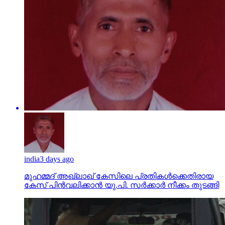
india
3 days ago
മുഹമ്മദ് അഖ്‌ലാഖ് കേസിലെ പ്രതികള്‍ക്കെതിരായ
കേസ് പിന്‍വലിക്കാന്‍ യു.പി. സര്‍ക്കാര്‍ നീക്കം തുടങ്ങി