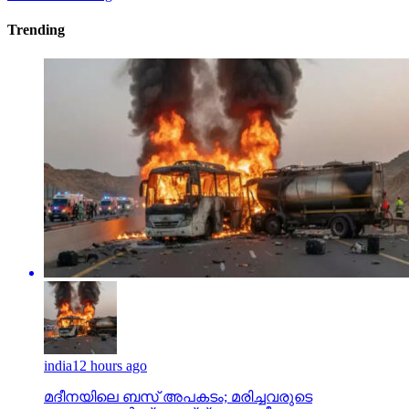
india
12 hours ago
മദീനയിലെ ബസ് അപകടം; മരിച്ചവരുടെ
കുടുംബങ്ങള്‍ക്ക് അഞ്ച് ലക്ഷം വീതം ധനസഹായം
നല്‍കുമെന്ന് തെലങ്കാന സര്‍ക്കാര്‍