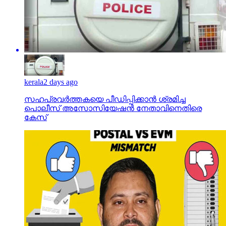
kerala
2 days ago
സഹപ്രവര്‍ത്തകയെ പീഡിപ്പിക്കാന്‍ ശ്രമിച്ച
പൊലീസ് അസോസിയേഷന്‍ നേതാവിനെതിരെ
കേസ്