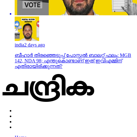
india
2 days ago
ബീഹാർ തിരഞ്ഞെടുപ്പ് പോസ്റ്റൽ ബാലറ്റ് ഫലം: MGB
142, NDA 98; എന്തുകൊണ്ടാണ് ഇത് ഇവിഎമ്മിന്
എതിരായിരിക്കുന്നത്?
Home
Privacy Policy