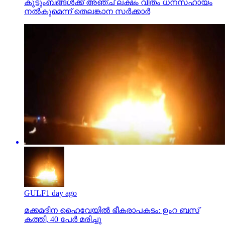
GULF
1 day ago
മക്കമദീന ഹൈവേയില്‍ ഭീകരാപകടം: ഉംറ ബസ്
കത്തി, 40 പേര്‍ മരിച്ചു