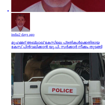
india
2 days ago
മുഹമ്മദ് അഖ്‌ലാഖ് കേസിലെ പ്രതികള്‍ക്കെതിരായ
കേസ് പിന്‍വലിക്കാന്‍ യു.പി. സര്‍ക്കാര്‍ നീക്കം തുടങ്ങി