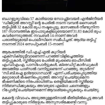
ബംഗളൂരുവിലെ 57 കാരിയായ സോഫ്റ്റ്വെയര്‍ എന്‍ജിനീയര്‍
‘ഡിജിറ്റല്‍ അറസ്റ്റി’ന്റെ പേരില്‍ നടന്ന വമ്പന്‍ സൈബര്‍
തട്ടിപ്പില്‍ 32 കോടി രൂപ നഷ്ടപ്പെട്ടു. മാസങ്ങള്‍ നീണ്ടുനിന്ന
187 സാമ്പത്തിക ഇടപാടുകളിലൂടെയാണ് 31.83 കോടി രൂപ
കവര്‍ന്നെടുത്തത്. നവംബര്‍ 14-നാണ് അവര്‍
പരാതിയുമായി പൊലീസിനെ സമീപിച്ചത്. ആദ്യ തട്ടിപ്പ്
നടന്നത് 2024 സെപ്റ്റംബര്‍ 15-നാണ്.
ആരംഭത്തില്‍ ഡി.എച്ച്.എല്‍ കുറിയര്‍
എക്‌സിക്യൂട്ടീവാണെന്ന് പറഞ്ഞ് വിളിച്ചെത്തിയ
തട്ടിപ്പുകാര്‍, സ്ത്രീയുടെ പേരില്‍ മുംബൈ ഓഫീസില്‍
എംഡിഎംഎ, പാസ്പോര്‍ട്ടുകള്‍, ക്രെഡിറ്റ് കാര്‍ഡുകള്‍
അടങ്ങിയ പാഴ്‌സല്‍ വന്നിട്ടുണ്ടെന്ന് പറഞ്ഞു. തുടര്‍ന്ന്
‘സി.ബി.ഐ ഉദ്യോഗസ്ഥന്‍’ എന്ന് പരിചയപ്പെടുത്തിയ
മറ്റൊരാള്‍ ഭീഷണിപ്പെടുത്തി. അറസ്റ്റ് ചെയ്യുമെന്ന
ഭീഷണിക്കിടെ നിരപരാധിത്വം തെളിയിക്കാന്‍ സ്ത്രീയെ
നിര്‍ബന്ധിക്കുകയും അവരുടെ എല്ലാ ചലനങ്ങളും
റിപ്പോര്‍ട്ട് ചെയ്യണമെന്ന് ആവശ്യപ്പെടുകയും ചെയ്തു.
മകന്റെ വിവാഹം അടുത്തുള്ളതിനാല്‍ ഭീതിയില്‍പ്പെട്ട അവര്‍
തട്ടിപ്പുകാരുടെ നിര്‍ദ്ദേശം അനുസരിക്കേണ്ടി വന്നു.