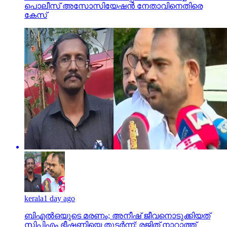
പൊലീസ് അസോസിയേഷന്‍ നേതാവിനെതിരെ
കേസ്
kerala
1 day ago
ബിഎല്‍ഒയുടെ മരണം; അനീഷ് ജീവനൊടുക്കിയത്
സിപിഎം ഭീഷണിയെ തുടര്‍ന്ന്; രജിത് നാറാത്ത്