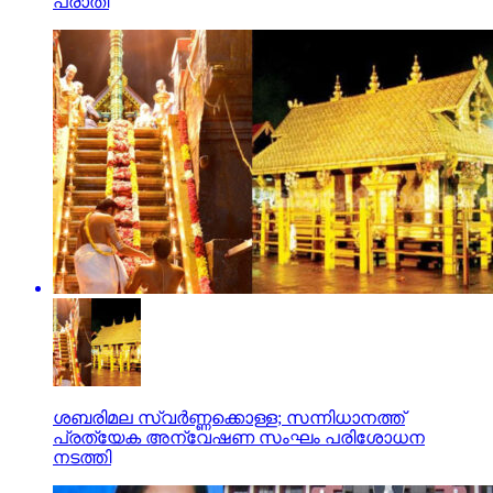
പരാതി
ശബരിമല സ്വര്‍ണ്ണക്കൊള്ള; സന്നിധാനത്ത്
പ്രത്യേക അന്വേഷണ സംഘം പരിശോധന
നടത്തി