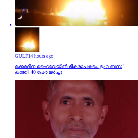
GULF
14 hours ago
മക്കമദീന ഹൈവേയില്‍ ഭീകരാപകടം: ഉംറ ബസ്
കത്തി, 40 പേര്‍ മരിച്ചു