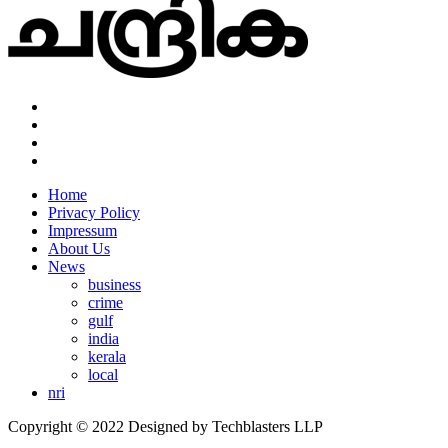
Home
Privacy Policy
Impressum
About Us
News
business
crime
gulf
india
kerala
local
nri
Copyright © 2022 Designed by Techblasters LLP