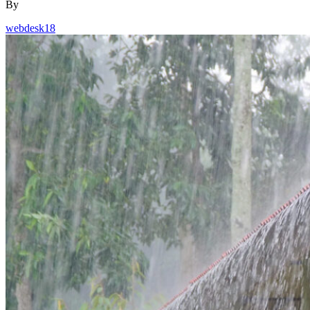
By
webdesk18