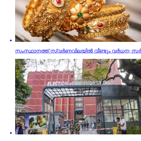
സംസ്ഥാനത്ത് സ്വര്‍ണവിലയില്‍ വീണ്ടും വര്‍ധന;