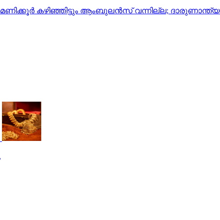
രമണിക്കൂർ കഴിഞ്ഞിട്ടും ആംബുലൻസ് വന്നില്ല; ദാരുണാന്ത്യ
ു