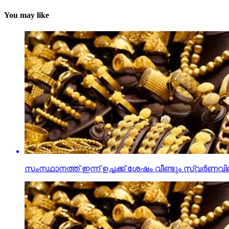
You may like
സംസ്ഥാനത്ത് ഇന്ന് ഉച്ചക്ക് ശേഷം വീണ്ടും സ്വര്‍ണവി