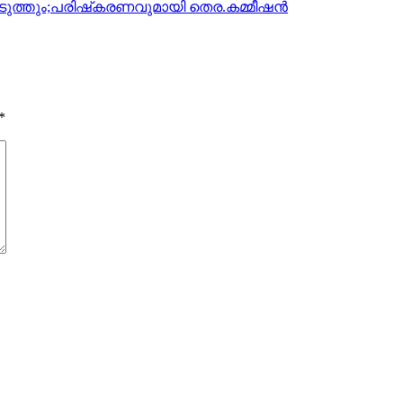
െടുത്തും;പരിഷ്‌കരണവുമായി തെര.കമ്മീഷന്‍
*