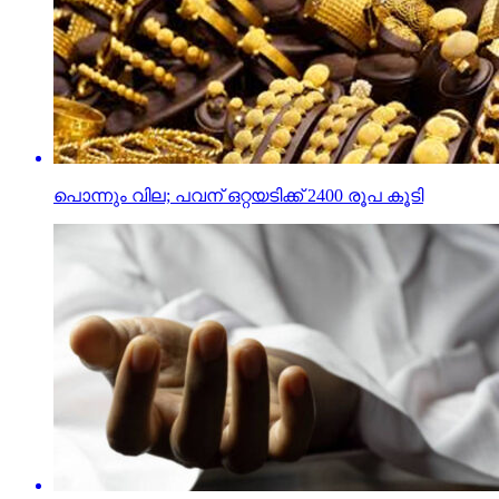
പൊന്നും വില; പവന് ഒറ്റയടിക്ക് 2400 രൂപ കൂടി