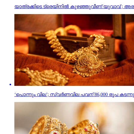
യാത്രക്കിടെ ട്രെയിനില്‍ കുഴഞ്ഞുവീണ് യുവാവ് ; അ
‘പൊന്നും വില’; സ്വര്‍ണവില പവന് 86,000 രൂപ കടന്ന