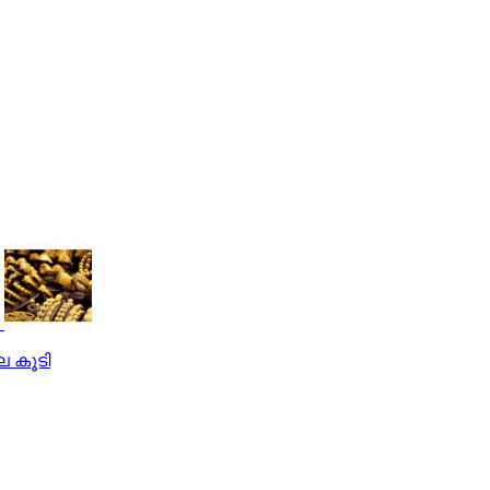
ല കൂടി