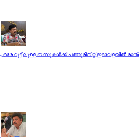
രേ റൂട്ടിലുള്ള ബസുകള്‍ക്ക് പത്തുമിനിറ്റ് ഇടവേളയില്‍ മാത്രം