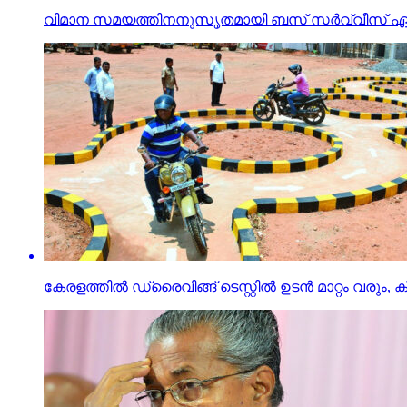
വിമാന സമയത്തിനനുസൃതമായി ബസ് സര്‍വ്വീസ് ഏര്‍പ്പ
കേരളത്തിൽ ഡ്രൈവിങ്ങ് ടെസ്റ്റിൽ ഉടൻ മാറ്റം വരും,