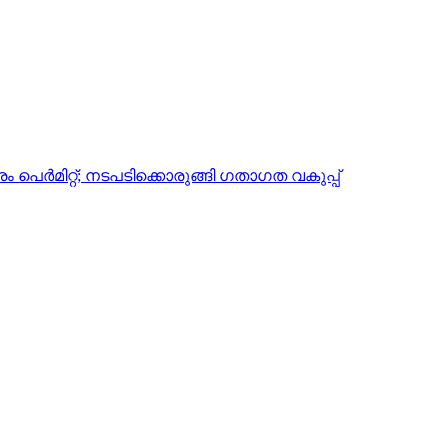
 പെര്‍മിറ്റ്; നടപടിക്കൊരുങ്ങി ​ഗതാ​ഗത വകുപ്പ്