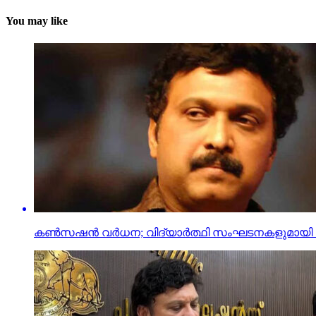
You may like
കണ്‍സഷന്‍ വര്‍ധന; വിദ്യാര്‍ത്ഥി സംഘടനകളുമായി ആ