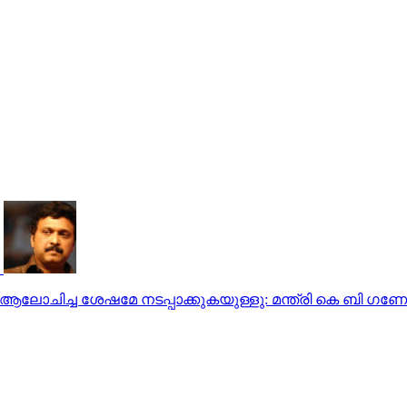
ലോചിച്ച ശേഷമേ നടപ്പാക്കുകയുള്ളു: മന്ത്രി കെ ബി ഗണേഷ