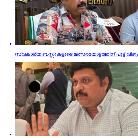
സ്വകാര്യ ബസ്സുകളുടെ മത്സരയോട്ടത്തിന് പൂട്ട് വീഴും, ഒ