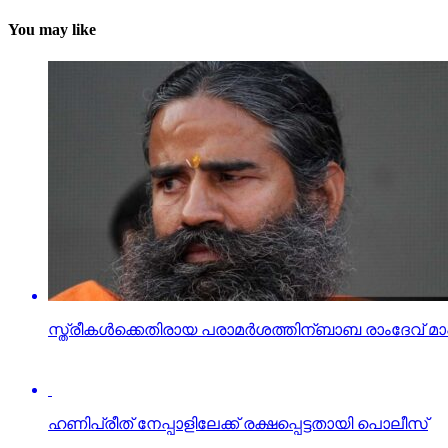
You may like
സ്ത്രീകള്‍ക്കെതിരായ പരാമര്‍ശത്തിന്ബാബ രാംദേവ് മാപ
ഹണിപ്രീത് നേപ്പാളിലേക്ക് രക്ഷപ്പെട്ടതായി പൊലീസ്