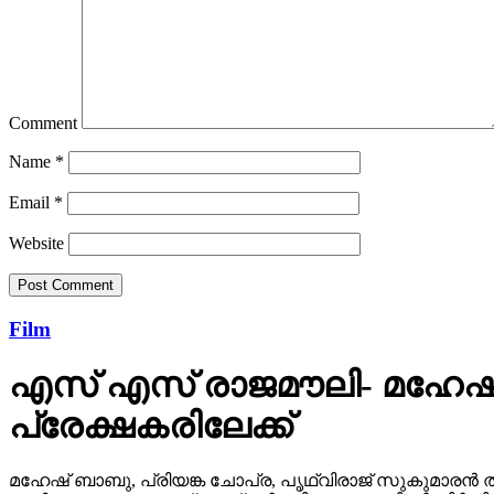
Comment
Name
*
Email
*
Website
Film
എസ് എസ് രാജമൗലി- മഹേഷ്
പ്രേക്ഷകരിലേക്ക്
മഹേഷ് ബാബു, പ്രിയങ്ക ചോപ്ര, പൃഥ്വിരാജ് സുകുമാരൻ ത