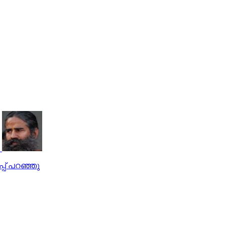
്പ് പറഞ്ഞു