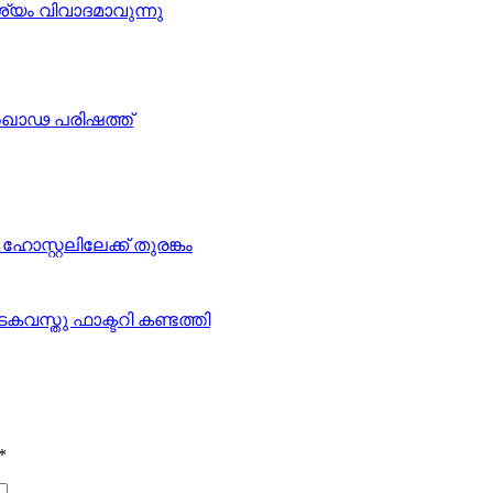
ൃശ്യം വിവാദമാവുന്നു
 അഖാഢ പരിഷത്ത്
ഹോസ്റ്റലിലേക്ക് തുരങ്കം
വസ്തു ഫാക്ടറി കണ്ടത്തി
*