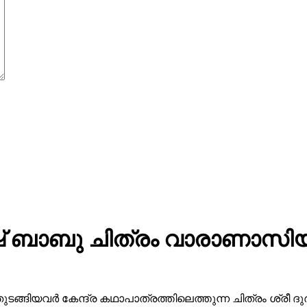
 ബാബു ചിത്രം വാരാണാസിയു
ുടങ്ങിയവർ കേന്ദ്ര കഥാപാത്രത്തിലെത്തുന്ന ചിത്രം ശ്ര