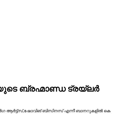
ടെ ബ്രഹ്മാണ്ഡ ട്രയ്ലർ
ീ ദുർഗ ആർട്ട്സ്,ഷോവിങ് ബിസിനസ് എന്നീ ബാനറുകളിൽ കെ