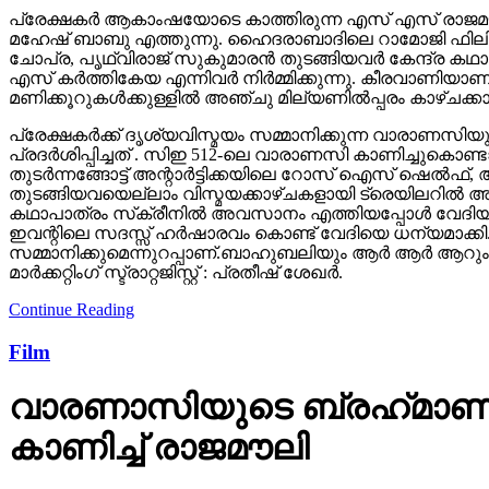
പ്രേക്ഷകർ ആകാംഷയോടെ കാത്തിരുന്ന എസ് എസ് രാജമൗലി
മഹേഷ് ബാബു എത്തുന്നു. ഹൈദരാബാദിലെ റാമോജി ഫിലിം സി
ചോപ്ര, പൃഥ്വിരാജ് സുകുമാരൻ തുടങ്ങിയവർ കേന്ദ്ര ക
എസ് കർത്തികേയ എന്നിവർ നിർമ്മിക്കുന്നു. കീരവാണിയ
മണിക്കൂറുകൾക്കുള്ളിൽ അഞ്ചു മില്യണിൽപ്പരം കാഴ്ചക്ക
പ്രേക്ഷകർക്ക് ദൃശ്യവിസ്മയം സമ്മാനിക്കുന്ന വാരാണസിയുട
പ്രദർശിപ്പിച്ചത് . സിഇ 512-ലെ വാരാണസി കാണിച്ചുകൊണ്ടാണ്
തുടര്‍ന്നങ്ങോട്ട് അന്റാര്‍ട്ടിക്കയിലെ റോസ് ഐസ് ഷെ
തുടങ്ങിയവയെല്ലാം വിസ്മയക്കാഴ്ചകളായി ട്രെയിലറില്‍ 
കഥാപാത്രം സ്‌ക്രീനിൽ അവസാനം എത്തിയപ്പോൾ വേദിയി
ഇവന്റിലെ സദസ്സ് ഹർഷാരവം കൊണ്ട് വേദിയെ ധന്യമാക്കി. 
സമ്മാനിക്കുമെന്നുറപ്പാണ്.ബാഹുബലിയും ആർ ആർ ആറും 
മാർക്കറ്റിംഗ് സ്ട്രാറ്റജിസ്റ്റ് : പ്രതീഷ് ശേഖർ.
Continue Reading
Film
വാരണാസിയുടെ ബ്രഹ്‌മാണ്ഡ
കാണിച്ച് രാജമൗലി