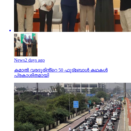
News
2 days ago
കമാൽ വരദൂരിൻ്റെ 50 ഫുട്ബോൾ കഥകൾ
പ്രകാശിതമായി