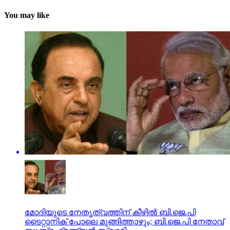
You may like
മോദിയുടെ നേതൃത്വത്തിന് കീഴില്‍ ബി.ജെ.പി
ടൈറ്റാനിക് പോലെ മുങ്ങിത്താഴും; ബി.ജെ.പി നേതാവ്