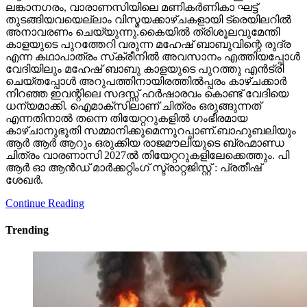
ലങ്കാനഗരം, വാരാണസിയിലെ മണികര്‍ണികാ ഘട്ട്
തുടങ്ങിയവയെല്ലാം വിസ്മയക്കാഴ്ചകളായി ട്രെയിലറില്‍
അനാവരണം ചെയ്യുന്നു.കൈയില്‍ ത്രിശൂലവുമേന്തി
കാളയുടെ പുറത്തേറി വരുന്ന മഹേഷ് ബാബുവിന്റെ രുദ്ര
എന്ന കഥാപാത്രം സ്‌ക്രീനിൽ അവസാനം എത്തിയപ്പോൾ
വേദിയിലും മഹേഷ് ബാബു കാളയുടെ പുറത്തു എൻട്രി
ചെയ്തപ്പോൾ അറുപത്തിനായിരത്തിൽപ്പരം കാഴ്ചക്കാർ
നിറഞ്ഞ ഇവന്റിലെ സദസ്സ് ഹർഷാരവം കൊണ്ട് വേദിയെ
ധന്യമാക്കി. ഐമാക്‌സിലാണ് ചിത്രം ഒരുങ്ങുന്നത്
എന്നതിനാല്‍ തന്നെ തിയേറ്ററുകളില്‍ ഗംഭീരമായ
കാഴ്ചാനുഭൂതി സമ്മാനിക്കുമെന്നുറപ്പാണ്.ബാഹുബലിയും
ആർ ആർ ആറും ഒരുക്കിയ രാജമൗലിയുടെ ബ്രഹ്മാണ്ഡ
ചിത്രം വാരണാസി 2027ൽ തിയേറ്ററുകളിലേക്കെത്തും. പി
ആർ ഓ ആൻഡ് മാർക്കറ്റിംഗ് സ്ട്രാറ്റജിസ്റ്റ് : പ്രതീഷ്
ശേഖർ.
Continue Reading
Trending