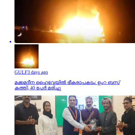
GULF
3 days ago
മക്കമദീന ഹൈവേയില്‍ ഭീകരാപകടം: ഉംറ ബസ്
കത്തി, 40 പേര്‍ മരിച്ചു