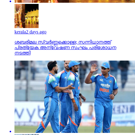
kerala
2 days ago
ശബരിമല സ്വര്‍ണ്ണക്കൊള്ള; സന്നിധാനത്ത്
പ്രത്യേക അന്വേഷണ സംഘം പരിശോധന
നടത്തി