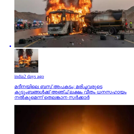
india
2 days ago
മദീനയിലെ ബസ് അപകടം; മരിച്ചവരുടെ
കുടുംബങ്ങള്‍ക്ക് അഞ്ച് ലക്ഷം വീതം ധനസഹായം
നല്‍കുമെന്ന് തെലങ്കാന സര്‍ക്കാര്‍