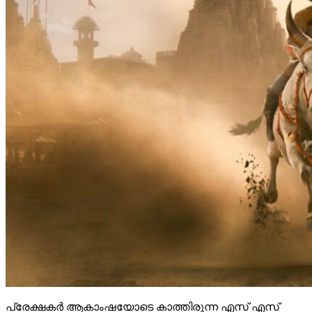
പ്രേക്ഷകർ ആകാംഷയോടെ കാത്തിരുന്ന എസ് എസ്