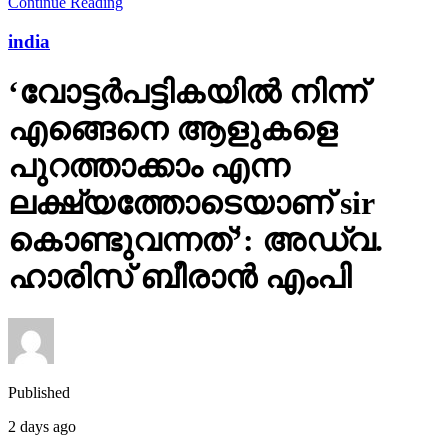
Continue Reading
india
‘വോട്ടര്‍പട്ടികയില്‍ നിന്ന്
എങ്ങെനെ ആളുകളെ
പുറത്താക്കാം എന്ന
ലക്ഷ്യത്തോടെയാണ് sir
കൊണ്ടുവന്നത്’: അഡ്വ.
ഹാരിസ് ബീരാൻ എംപി
Published
2 days ago