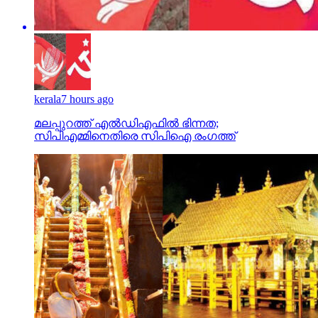
kerala
7 hours ago
മലപ്പുറത്ത് എല്‍ഡിഎഫില്‍ ഭിന്നത;
സിപിഎമ്മിനെതിരെ സിപിഐ രംഗത്ത്