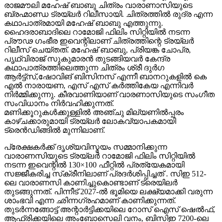
രാജമൗലി മഹേഷ് ബാബു ചിത്രം വാരാണാസിയുടെ
ബ്രഹ്മാണ്ഡ ട്രയ്ലർ റിലീസായി. ചിത്രത്തിൽ രുദ്ര എന്ന
കഥാപാത്രമായി മഹേഷ് ബാബു എത്തുന്നു.
ഹൈദരാബാദിലെ റാമോജി ഫിലിം സിറ്റിയിൽ നടന്ന
പ്രൗഢ ഗംഭീര ഇവെന്റിലാണ് ചിത്രത്തിന്റെ ട്രയ്ലർ
റിലീസ് ചെയ്തത്. മഹേഷ് ബാബു, പ്രിയങ്ക ചോപ്ര,
പൃഥ്വിരാജ് സുകുമാരൻ തുടങ്ങിയവർ കേന്ദ്ര
കഥാപാത്രത്തിലെത്തുന്ന ചിത്രം ശ്രീ ദുർഗ
ആർട്ട്സ്,ഷോവിങ് ബിസിനസ് എന്നീ ബാനറുകളിൽ കെ
എൽ നാരായണ, എസ് എസ് കർത്തികേയ എന്നിവർ
നിർമ്മിക്കുന്നു. കീരവാണിയാണ് വാരണാസിയുടെ സംഗീത
സംവിധാനം നിർവഹിക്കുന്നത്.
മണിക്കൂറുകൾക്കുള്ളിൽ അഞ്ചു മില്യണിൽപ്പരം
കാഴ്ചക്കാരുമായി ട്രയ്ലർ ലോകവ്യാപകമായി
ട്രെൻഡിങ്ങിൽ മുന്നിലാണ്.
പ്രേക്ഷകർക്ക് ദൃശ്യവിസ്മയം സമ്മാനിക്കുന്ന
വാരാണസിയുടെ ട്രയ്ലർ റാമോജി ഫിലിം സിറ്റിയിൽ
നടന്ന ഇവെന്റിൽ 130×100 ഫീറ്റിൽ പ്രത്യേകമായി
സജ്ജീകരിച്ച സ്‌ക്രീനിലാണ് പ്രദർശിപ്പിച്ചത് . സിഇ 512-
ലെ വാരാണസി കാണിച്ചുകൊണ്ടാണ് ട്രെയിലര്‍
തുടങ്ങുന്നത്. പിന്നീട് 2027-ല്‍ ഭൂമിയെ ലക്ഷ്യമാക്കി വരുന്ന
ശാംഭവി എന്ന ഛിന്നഗ്രഹമാണ് കാണിക്കുന്നത്.
തുടര്‍ന്നങ്ങോട്ട് അന്റാര്‍ട്ടിക്കയിലെ റോസ് ഐസ് ഷെല്‍ഫ്,
ആഫ്രിക്കയിലെ അംബോസെലി വനം, ബിസിഇ 7200-ലെ