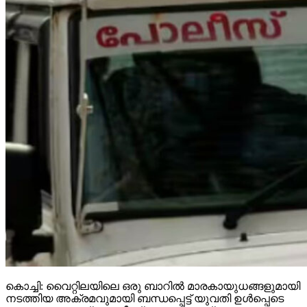
കൊച്ചി: വൈറ്റിലയിലെ ഒരു ബാറില്‍ മാരകായുധങ്ങളുമായി
നടത്തിയ അക്രമവുമായി ബന്ധപ്പെട്ട് യുവതി ഉള്‍പ്പെടെ
മൂന്നു പേരെ മരട് പൊലീസ് അറസ്റ്റ് ചെയ്തു.
തിരുവനന്തപുരം സ്വദേശിനി അലീന, കൊല്ലം
സ്വദേശികളായ ഷഹിന്‍ഷാ, അല്‍ അമീന്‍ എന്നിവരാണ്
പിടിയിലായത്. മറ്റൊരാള്‍, വടിവാള്‍ കൊണ്ടുവന്നതായി
കണ്ടെത്തിയ തിരുവനന്തപുരം സ്വദേശി വൈഷ്ണവ്,