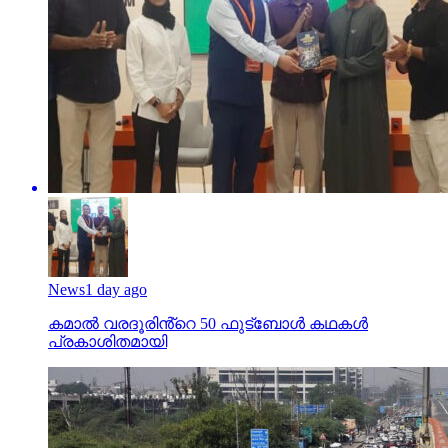
News
1 day ago
കമാൽ വരദൂരിൻ്റെ 50 ഫുട്ബോൾ കഥകൾ
പ്രകാശിതമായി