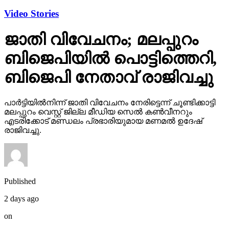
ബിജെപിയില്‍ പൊട്ടിത്തെറി,
ബിജെപി നേതാവ് രാജിവച്ചു
പാര്‍ട്ടിയില്‍നിന്ന് ജാതി വിവേചനം നേരിട്ടെന്ന് ചൂണ്ടിക്കാട്ടി
മലപ്പുറം വെസ്റ്റ് ജില്ല മീഡിയ സെല്‍ കണ്‍വീനറും
എടരിക്കോട് മണ്ഡലം പ്രഭാരിയുമായ മണമല്‍ ഉദേഷ്
രാജിവച്ചു.
Published
2 days ago
on
November 16, 2025
By
webdesk18