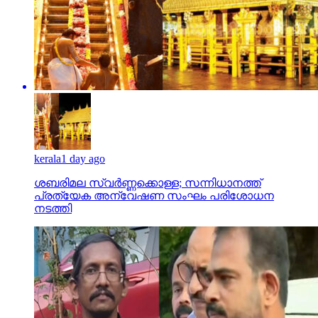
kerala
1 day ago
ശബരിമല സ്വര്‍ണ്ണക്കൊള്ള; സന്നിധാനത്ത്
പ്രത്യേക അന്വേഷണ സംഘം പരിശോധന
നടത്തി