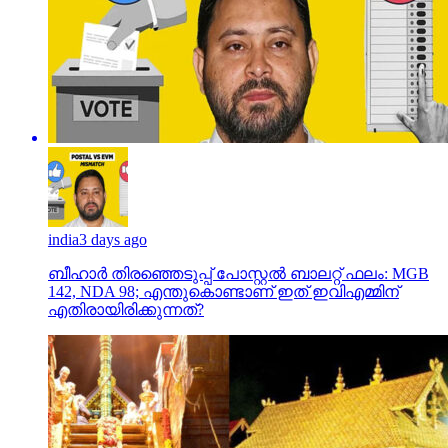
india
3 days ago
ബീഹാർ തിരഞ്ഞെടുപ്പ് പോസ്റ്റൽ ബാലറ്റ് ഫലം: MGB
142, NDA 98; എന്തുകൊണ്ടാണ് ഇത് ഇവിഎമ്മിന്
എതിരായിരിക്കുന്നത്?