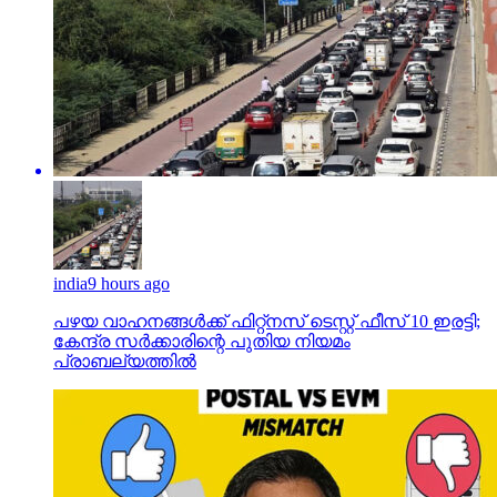
india
9 hours ago
പഴയ വാഹനങ്ങള്‍ക്ക് ഫിറ്റ്‌നസ് ടെസ്റ്റ് ഫീസ് 10 ഇരട്ടി;
കേന്ദ്ര സര്‍ക്കാരിന്റെ പുതിയ നിയമം
പ്രാബല്യത്തില്‍