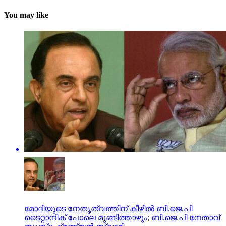
You may like
മോദിയുടെ നേതൃത്വത്തിന് കീഴില്‍ ബി.ജെ.പി
ടൈറ്റാനിക് പോലെ മുങ്ങിത്താഴും; ബി.ജെ.പി നേതാവ്