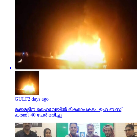
GULF
2 days ago
മക്കമദീന ഹൈവേയില്‍ ഭീകരാപകടം: ഉംറ ബസ്
കത്തി, 40 പേര്‍ മരിച്ചു