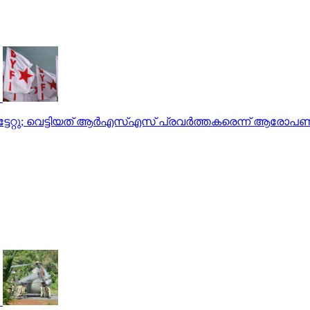
േറ്റു; വെട്ടിയത് ആർഎസ്എസ് പ്രവർത്തകരെന്ന് ആരോപ