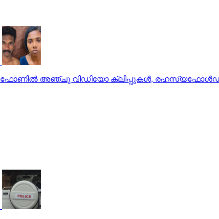
മിയുടെ ഫോണില്‍ അഞ്ചു വിഡിയോ ക്ലിപ്പുകള്‍, രഹസ്യഫോള്‍ഡര്