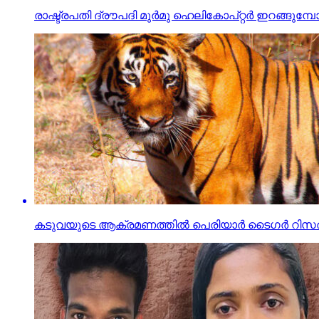
രാഷ്ട്രപതി ദ്രൗപദി മുര്‍മു ഹെലികോപ്റ്റര്‍ ഇറങ്ങുമ്പോള്
കടുവയുടെ ആക്രമണത്തില്‍ പെരിയാര്‍ ടൈഗര്‍ റിസര്‍വ് ഫ