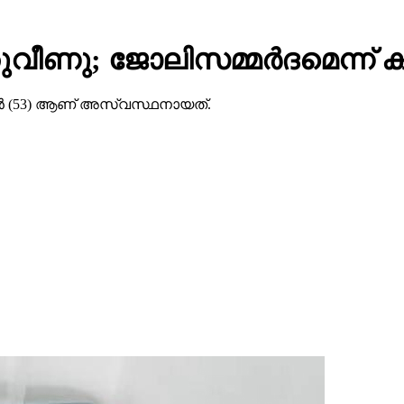
ഞുവീണു; ജോലിസമ്മര്‍ദമെന്ന
ദ്രന്‍ (53) ആണ് അസ്വസ്ഥനായത്.