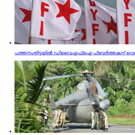
പത്തനംതിട്ടയിൽ ഡിവൈഎഫ്ഐ പ്രവർത്തകന് വെട്ട