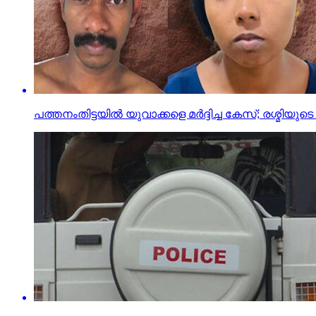
പത്തനംതിട്ടയില്‍ യുവാക്കളെ മര്‍ദ്ദിച്ച കേസ്; രശ്