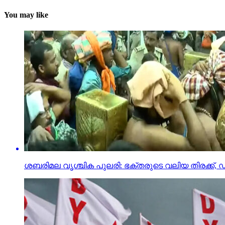
You may like
ശബരിമല വൃശ്ചിക പുലരി: ഭക്തരുടെ വലിയ തിരക്ക്, ഡിസ