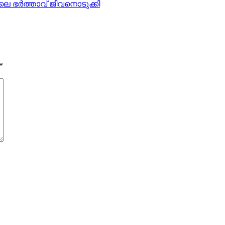
ലെ ഭര്‍ത്താവ് ജീവനൊടുക്കി
*