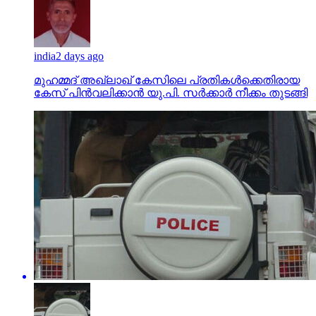
india
2 days ago
മുഹമ്മദ് അഖ്‌ലാഖ് കേസിലെ പ്രതികള്‍ക്കെതിരായ
കേസ് പിന്‍വലിക്കാന്‍ യു.പി. സര്‍ക്കാര്‍ നീക്കം തുടങ്ങി