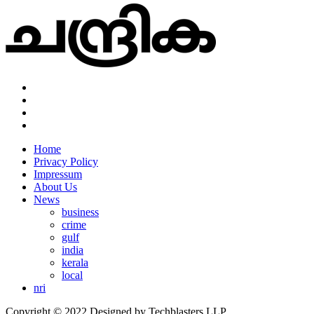
Home
Privacy Policy
Impressum
About Us
News
business
crime
gulf
india
kerala
local
nri
Copyright © 2022 Designed by Techblasters LLP