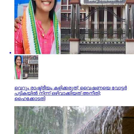
വെറും രാഷ്ട്രീയം കളിക്കരുത്; വൈഷണയെ വോട്ടര്‍
പട്ടികയില്‍ നിന്ന് ഒഴിവാക്കിയത് അനീതി;
ഹൈക്കോടതി