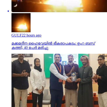
GULF
22 hours ago
മക്കമദീന ഹൈവേയില്‍ ഭീകരാപകടം: ഉംറ ബസ്
കത്തി, 40 പേര്‍ മരിച്ചു