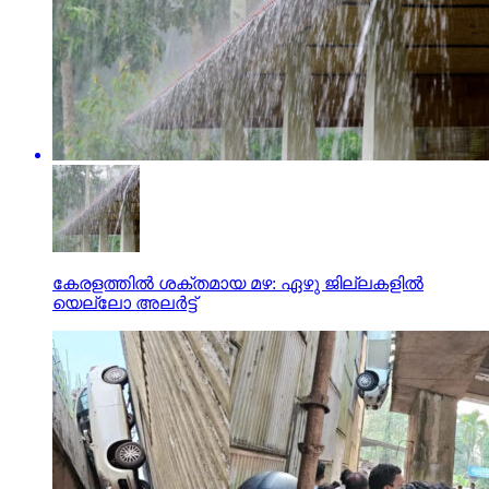
കേരളത്തില്‍ ശക്തമായ മഴ: ഏഴു ജില്ലകളില്‍
യെല്ലോ അലര്‍ട്ട്