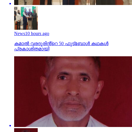
News
10 hours ago
കമാൽ വരദൂരിൻ്റെ 50 ഫുട്ബോൾ കഥകൾ
പ്രകാശിതമായി