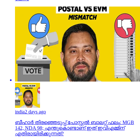
india
2 days ago
ബീഹാർ തിരഞ്ഞെടുപ്പ് പോസ്റ്റൽ ബാലറ്റ് ഫലം: MGB
142, NDA 98; എന്തുകൊണ്ടാണ് ഇത് ഇവിഎമ്മിന്
എതിരായിരിക്കുന്നത്?