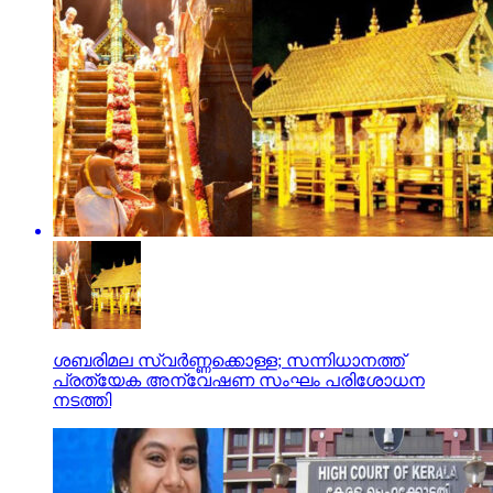
ശബരിമല സ്വര്‍ണ്ണക്കൊള്ള; സന്നിധാനത്ത്
പ്രത്യേക അന്വേഷണ സംഘം പരിശോധന
നടത്തി