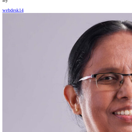
By
webdesk14