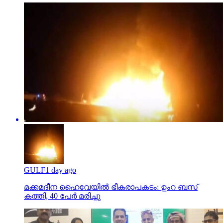
GULF
1 day ago
മക്കമദീന ഹൈവേയില്‍ ഭീകരാപകടം: ഉംറ ബസ്
കത്തി, 40 പേര്‍ മരിച്ചു