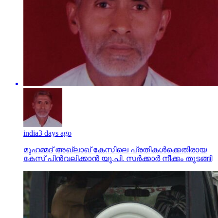
india
3 days ago
മുഹമ്മദ് അഖ്‌ലാഖ് കേസിലെ പ്രതികള്‍ക്കെതിരായ
കേസ് പിന്‍വലിക്കാന്‍ യു.പി. സര്‍ക്കാര്‍ നീക്കം തുടങ്ങി