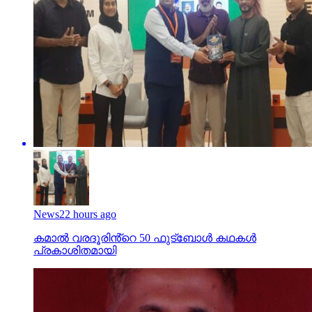
News
22 hours ago
കമാൽ വരദൂരിൻ്റെ 50 ഫുട്ബോൾ കഥകൾ
പ്രകാശിതമായി