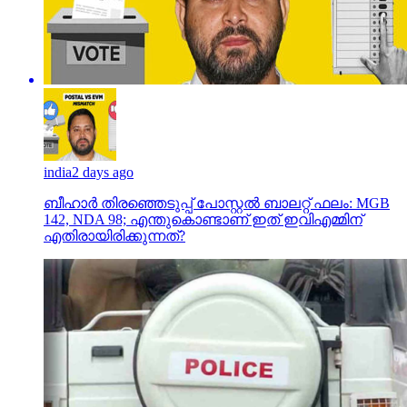
india
2 days ago
ബീഹാർ തിരഞ്ഞെടുപ്പ് പോസ്റ്റൽ ബാലറ്റ് ഫലം: MGB
142, NDA 98; എന്തുകൊണ്ടാണ് ഇത് ഇവിഎമ്മിന്
എതിരായിരിക്കുന്നത്?