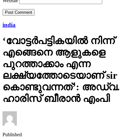
Website
india
‘വോട്ടര്‍പട്ടികയില്‍ നിന്ന്
എങ്ങെനെ ആളുകളെ
പുറത്താക്കാം എന്ന
ലക്ഷ്യത്തോടെയാണ് sir
കൊണ്ടുവന്നത്’: അഡ്വ.
ഹാരിസ് ബീരാൻ എംപി
Published