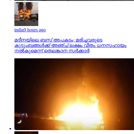
india
9 hours ago
മദീനയിലെ ബസ് അപകടം; മരിച്ചവരുടെ
കുടുംബങ്ങള്‍ക്ക് അഞ്ച് ലക്ഷം വീതം ധനസഹായം
നല്‍കുമെന്ന് തെലങ്കാന സര്‍ക്കാര്‍