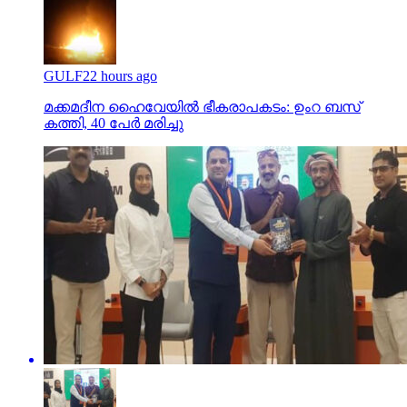
GULF
22 hours ago
മക്കമദീന ഹൈവേയില്‍ ഭീകരാപകടം: ഉംറ ബസ്
കത്തി, 40 പേര്‍ മരിച്ചു