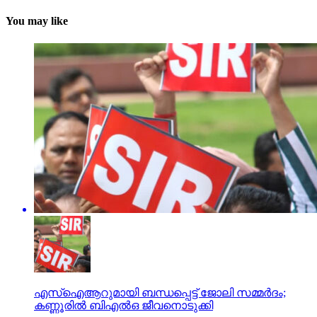
You may like
എസ്ഐആറുമായി ബന്ധപ്പെട്ട് ജോലി സമ്മര്‍ദം;
കണ്ണൂരില്‍ ബിഎല്‍ഒ ജീവനൊടുക്കി