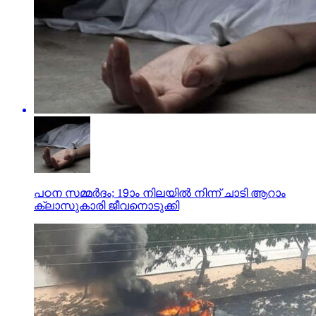
പഠന സമ്മര്‍ദം; 19ാം നിലയില്‍ നിന്ന് ചാടി ആറാം
ക്ലാസുകാരി ജീവനൊടുക്കി