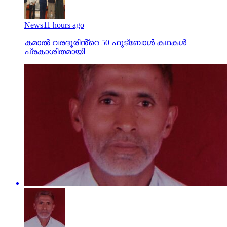
News
11 hours ago
കമാൽ വരദൂരിൻ്റെ 50 ഫുട്ബോൾ കഥകൾ
പ്രകാശിതമായി