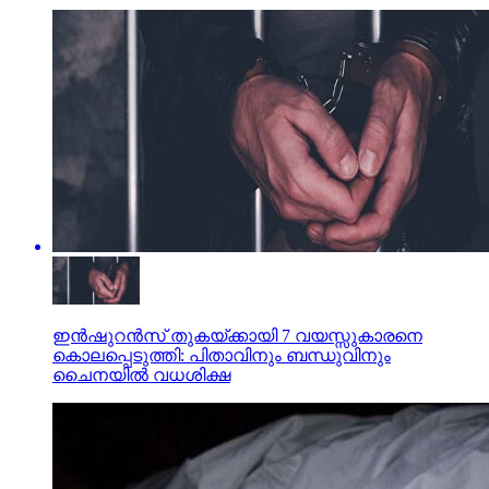
ഇന്‍ഷുറന്‍സ് തുകയ്ക്കായി 7 വയസ്സുകാരനെ
കൊലപ്പെടുത്തി: പിതാവിനും ബന്ധുവിനും
ചൈനയില്‍ വധശിക്ഷ