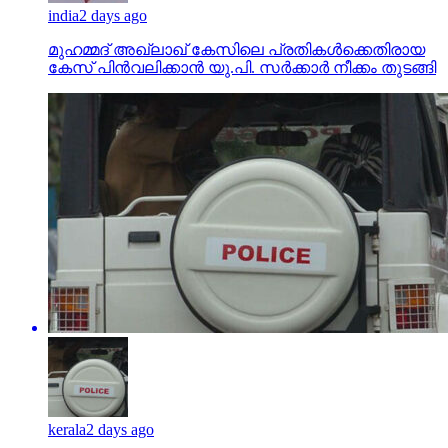
india
2 days ago
മുഹമ്മദ് അഖ്‌ലാഖ് കേസിലെ പ്രതികള്‍ക്കെതിരായ
കേസ് പിന്‍വലിക്കാന്‍ യു.പി. സര്‍ക്കാര്‍ നീക്കം തുടങ്ങി
kerala
2 days ago