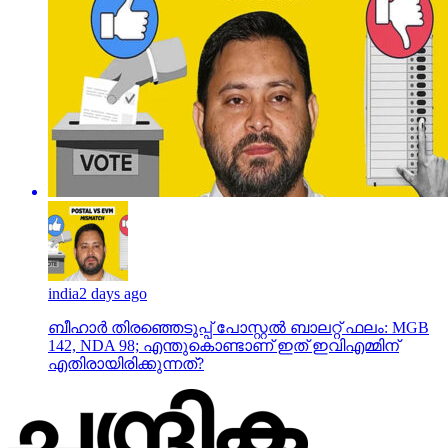
india
2 days ago
ബീഹാർ തിരഞ്ഞെടുപ്പ് പോസ്റ്റൽ ബാലറ്റ് ഫലം: MGB
142, NDA 98; എന്തുകൊണ്ടാണ് ഇത് ഇവിഎമ്മിന്
എതിരായിരിക്കുന്നത്?