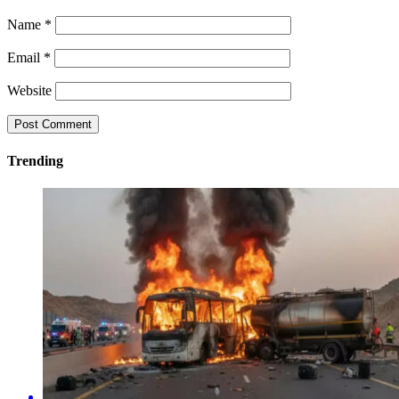
Name
*
Email
*
Website
Trending