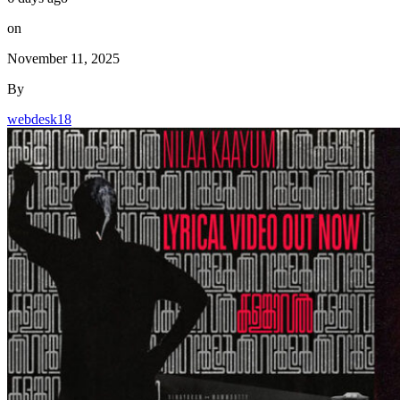
on
November 11, 2025
By
webdesk18