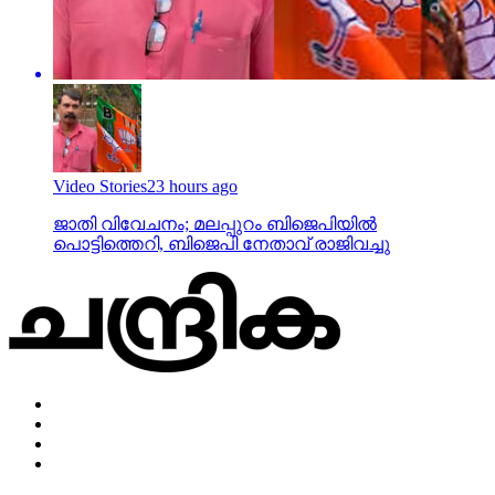
Video Stories
23 hours ago
ജാതി വിവേചനം; മലപ്പുറം ബിജെപിയില്‍
പൊട്ടിത്തെറി, ബിജെപി നേതാവ് രാജിവച്ചു