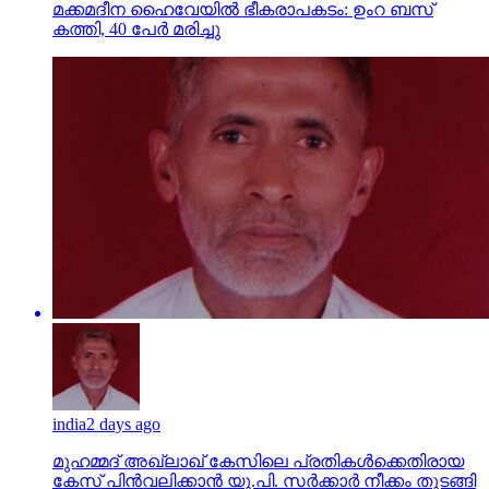
മക്കമദീന ഹൈവേയില്‍ ഭീകരാപകടം: ഉംറ ബസ്
കത്തി, 40 പേര്‍ മരിച്ചു
india
2 days ago
മുഹമ്മദ് അഖ്‌ലാഖ് കേസിലെ പ്രതികള്‍ക്കെതിരായ
കേസ് പിന്‍വലിക്കാന്‍ യു.പി. സര്‍ക്കാര്‍ നീക്കം തുടങ്ങി