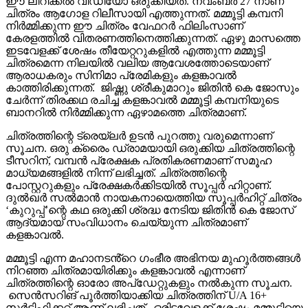
ഈ ലിറിക്കൽ വീഡിയോ ഒരുക്കിയത്. നവംബർ 27 നാണ്
ചിത്രം ആഗോള റിലീസായി എത്തുന്നത്. മമ്മൂട്ടി കമ്പനി
നിർമ്മിക്കുന്ന ഈ ചിത്രം വേഫറർ ഫിലിംസാണ്
കേരളത്തിൽ വിതരണത്തിനെത്തിക്കുന്നത്. ഏഴു മാസത്തെ
ഇടവേളക്ക് ശേഷം തീയേറ്ററുകളിൽ എത്തുന്ന മമ്മൂട്ടി
ചിത്രമെന്ന നിലയിൽ വലിയ ആവേശത്തോടെയാണ്
ആരാധകരും സിനിമാ പ്രേമികളും കളങ്കാവൽ
കാത്തിരിക്കുന്നത്. ജിഷ്ണു ശ്രീകുമാറും ജിതിൻ കെ ജോസും
ചേർന്ന് തിരക്കഥ രചിച്ച കളങ്കാവൽ മമ്മൂട്ടി കമ്പനിയുടെ
ബാനറിൽ നിർമ്മിക്കുന്ന ഏഴാമത്തെ ചിത്രമാണ്.
ചിത്രത്തിന്റെ ട്രെയ്‌ലർ ഉടൻ പുറത്തു വരുമെന്നാണ്
സൂചന. ഒരു ക്രൈം ഡ്രാമയായി ഒരുക്കിയ ചിത്രത്തിന്റെ
ടീസറിന്, വമ്പൻ പ്രേക്ഷക പ്രതികരണമാണ് സമൂഹ
മാധ്യമങ്ങളിൽ നിന്ന് ലഭിച്ചത്. ചിത്രത്തിന്റെ
പോസ്റ്ററുകളും പ്രേക്ഷകർക്കിടയിൽ സൂപ്പർ ഹിറ്റാണ്.
ദുൽഖർ സൽമാൻ നായകനായെത്തിയ സൂപ്പർഹിറ്റ് ചിത്രം
‘കുറുപ്പ്’ന്റെ കഥ ഒരുക്കി ശ്രദ്ധ നേടിയ ജിതിൻ കെ ജോസ്
ആദ്യമായ് സംവിധാനം ചെയ്യുന്ന ചിത്രമാണ്
കളങ്കാവൽ.
മമ്മൂട്ടി എന്ന മഹാനടൻ്റെ ഗംഭീര അഭിനയ മുഹൂർത്തങ്ങൾ
നിറഞ്ഞ ചിത്രമായിരിക്കും കളങ്കാവൽ എന്നാണ്
ചിത്രത്തിന്റെ ഓരോ അപ്‌ഡേറ്റുകളും നൽകുന്ന സൂചന.
സെൻസറിങ് പൂർത്തിയാക്കിയ ചിത്രത്തിന് U/A 16+
സർട്ടിഫിക്കറ്റ് ആണ് ലഭിച്ചത്. ഒരിടവേളക്ക് ശേഷം മമ്മൂട്ടിയെ