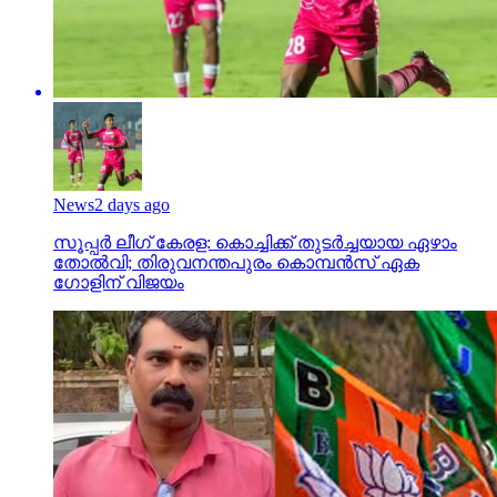
News
2 days ago
സൂപ്പര്‍ ലീഗ് കേരള: കൊച്ചിക്ക് തുടര്‍ച്ചയായ ഏഴാം
തോല്‍വി; തിരുവനന്തപുരം കൊമ്പന്‍സ് ഏക
ഗോളിന് വിജയം