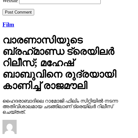
Website
Film
വാരണാസിയുടെ
ബ്രഹ്‌മാണ്ഡ ട്രെയിലര്‍
റിലീസ്; മഹേഷ്
ബാബുവിനെ രുദ്രയായി
കാണിച്ച് രാജമൗലി
ഹൈദരാബാദിലെ റാമോജി ഫിലിം സിറ്റിയില്‍ നടന്ന
അതിവിശാലമായ ചടങ്ങിലാണ് ട്രെയിലര്‍ റിലീസ്
ചെയ്തത്.