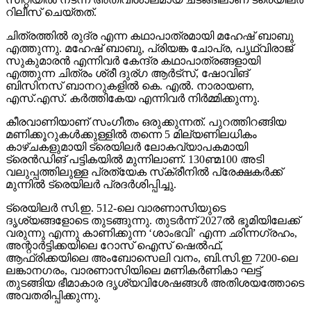
റിലീസ് ചെയ്തത്.
ചിത്രത്തില്‍ രുദ്ര എന്ന കഥാപാത്രമായി മഹേഷ് ബാബു
എത്തുന്നു. മഹേഷ് ബാബു, പ്രിയങ്ക ചോപ്ര, പൃഥ്വിരാജ്
സുകുമാരന്‍ എന്നിവര്‍ കേന്ദ്ര കഥാപാത്രങ്ങളായി
എത്തുന്ന ചിത്രം ശ്രീ ദുര്ഗ ആര്‍ട്‌സ്, ഷോവിങ്
ബിസിനസ് ബാനറുകളില്‍ കെ. എല്‍. നാരായണ,
എസ്.എസ്. കര്‍ത്തികേയ എന്നിവര്‍ നിര്‍മ്മിക്കുന്നു.
കീരവാണിയാണ് സംഗീതം ഒരുക്കുന്നത്. പുറത്തിറങ്ങിയ
മണിക്കൂറുകള്‍ക്കുള്ളില്‍ തന്നെ 5 മില്യണിലധികം
കാഴ്ചകളുമായി ട്രെയിലര്‍ ലോകവ്യാപകമായി
ട്രെന്‍ഡിങ് പട്ടികയില്‍ മുന്നിലാണ്. 130ണ്മ100 അടി
വലുപ്പത്തിലുള്ള പ്രത്യേക സ്‌ക്രീനില്‍ പ്രേക്ഷകര്‍ക്ക്
മുന്നില്‍ ട്രെയിലര്‍ പ്രദര്‍ശിപ്പിച്ചു.
ട്രെയിലര്‍ സി.ഇ. 512-ലെ വാരണാസിയുടെ
ദൃശ്യങ്ങളോടെ തുടങ്ങുന്നു. തുടര്‍ന്ന് 2027ല്‍ ഭൂമിയിലേക്ക്
വരുന്നു എന്നു കാണിക്കുന്ന ‘ശാംഭവി’ എന്ന ഛിന്നഗ്രഹം,
അന്റാര്‍ട്ടിക്കയിലെ റോസ് ഐസ് ഷെല്‍ഫ്,
ആഫ്രിക്കയിലെ അംബോസെലി വനം, ബി.സി.ഇ 7200-ലെ
ലങ്കാനഗരം, വാരണാസിയിലെ മണികര്‍ണികാ ഘട്ട്
തുടങ്ങിയ ഭീമാകാര ദൃശ്യവിശേഷങ്ങള്‍ അതിശയത്തോടെ
അവതരിപ്പിക്കുന്നു.