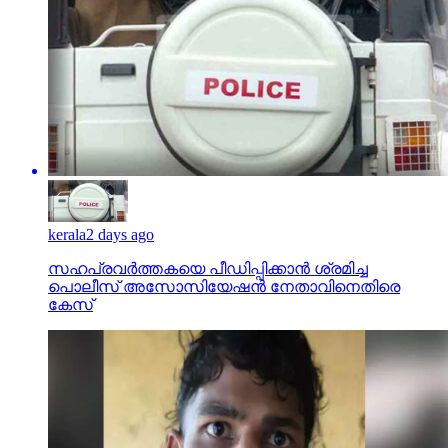
kerala
2 days ago
സഹപ്രവര്‍ത്തകയെ പീഡിപ്പിക്കാന്‍ ശ്രമിച്ച
പൊലീസ് അസോസിയേഷന്‍ നേതാവിനെതിരെ
കേസ്