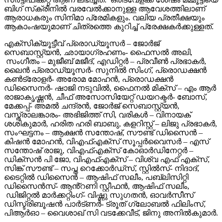
ബിഗ് സ്‌ക്രീനിൽ വരവേൽക്കാനുള്ള ആവേശത്തിലാണ്
ആരാധകരും സിനിമാ പ്രേമികളും. വലിയ പ്രതീക്ഷയും
ആകാംഷയുമാണ് ചിത്രത്തെ കുറിച്ച് പ്രേക്ഷകർക്കുള്ളത്.
എക്സിക്യൂട്ടീവ് പ്രൊഡ്യൂസർ – ജോർജ്
സെബാസ്റ്റ്യൻ, ഛായാഗ്രഹണം- ഫൈസൽ അലി,
സംഗീതം – മുജീബ് മജീദ്, എഡിറ്റർ – പ്രവീൺ പ്രഭാകർ,
ലൈൻ പ്രൊഡ്യൂസർ- സുനിൽ സിംഗ്, പ്രൊഡക്ഷൻ
കൺട്രോളർ- അരോമ മോഹൻ, പ്രൊഡക്ഷൻ
ഡിസൈനർ- ഷാജി നടുവിൽ, ഫൈനൽ മിക്സ് – എം ആർ
രാജാകൃഷ്ണൻ, ചീഫ് അസോസിയേറ്റ് ഡയറക്ടർ- ബോസ്,
മേക്കപ്പ്- അമൽ ചന്ദ്രൻ, ജോർജ് സെബാസ്റ്റ്യൻ,
വസ്ത്രാലങ്കാരം- അഭിജിത്ത് സി, വരികൾ – വിനായക്
ശശികുമാർ, ഹരിത ഹരി ബാബു, കളറിസ്റ്റ് – ലിജു പ്രഭാകർ,
സംഘട്ടനം – ആക്ഷൻ സന്തോഷ്, സൗണ്ട് ഡിസൈൻ –
കിഷൻ മോഹൻ, വിഎഫ്എക്സ് സൂപ്പർവൈസർ – എസ്
സന്തോഷ് രാജു, വിഎഫ്എക്സ് കോഓർഡിനേറ്റർ –
ഡിക്സൻ പി ജോ, വിഎഫ്എക്സ് – വിശ്വ എഫ് എക്സ്,
സിങ്ക് സൗണ്ട് – സപ്ത റെക്കോർഡ്സ്, സ്റ്റിൽസ്- നിദാദ്,
ടൈറ്റിൽ ഡിസൈൻ – ആഷിഫ് സലീം, പബ്ലിസിറ്റി
ഡിസൈൻസ്- ആൻ്റണി സ്റ്റീഫൻ, ആഷിഫ് സലീം,
ഡിജിറ്റൽ മാർക്കറ്റിംഗ്- വിഷ്ണു സുഗതൻ, ഓവർസീസ്
ഡിസ്ട്രിബൂഷൻ പാർട്ണർ- ട്രൂത് ഗ്ലോബൽ ഫിലിംസ്,
പിആർഓ – വൈശാഖ് സി വടക്കേവീട്, ജിനു അനിൽകുമാർ.