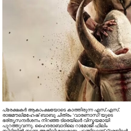
പ്രേക്ഷകര്‍ ആകാംക്ഷയോടെ കാത്തിരുന്ന എസ്.എസ്.
രാജമൗലിമഹേഷ് ബാബു ചിത്രം ‘വാരണാസി’യുടെ
ഭര്തൃസന്ദര്‍ശനം നിറഞ്ഞ ട്രെയിലര്‍ വിസ്മയമായി
പുറത്തുവന്നു. ഹൈദരാബാദിലെ റാമോജി ഫിലിം
സിറ്റിയില്‍ നടന്ന അതിവിശാലമായ ചടങ്ങിലാണ് ട്രെയിലര്‍