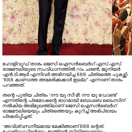
ഹോളിവുഡ് താരം ജെസി ഐസന്‍ബെര്‍ഗ് എസ്.എസ്.
രാജമൗലിയുടെ സംവിധാനത്തില്‍ റാം ചരണ്‍, ജൂനിയര്‍
എന്‍.ടി.ആര്‍ എന്നിവര്‍ അഭിനയിച്ച RRR ചിത്രത്തെ പുകഴ്ത്തി.
‘RRR കാണാത്ത അമേരിക്കക്കാര്‍ ഇല്ല” എന്നാണ് താരം
പറഞ്ഞത്.
തന്റെ പുതിയ ചിത്രം ‘നൗ യു സീ മീ: നൗ യു ഡോണ്ട്’
എന്നതിന്റെ പ്രമോഷന്റെ ഭാഗമായി ബോംബെ ടൈംസിന്
നല്‍കിയ അഭിമുഖത്തിലാണ് ജെസി ഐസന്‍ബെര്‍ഗ്
രാജമൗലിയെയും ചിത്രത്തെയും കുറിച്ച് അഭിപ്രായം
പ്രകടിപ്പിച്ചത്.
‘അവിശ്വസനീയമായ മേക്കിങ്ങാണ് RRR ന്റെത്.
ഹോളിവുഡിന്റെയും ഇന്ത്യന്‍ സിനിമയുടെയും