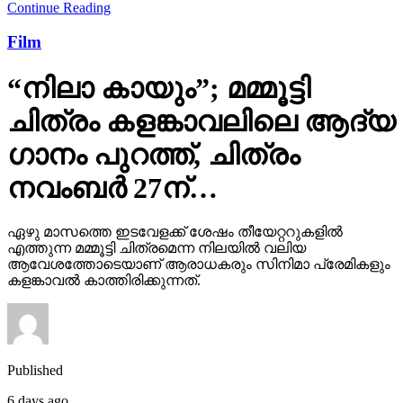
Continue Reading
Film
“നിലാ കായും”; മമ്മൂട്ടി
ചിത്രം കളങ്കാവലിലെ ആദ്യ
ഗാനം പുറത്ത്, ചിത്രം
നവംബർ 27ന്…
ഏഴു മാസത്തെ ഇടവേളക്ക് ശേഷം തീയേറ്ററുകളിൽ
എത്തുന്ന മമ്മൂട്ടി ചിത്രമെന്ന നിലയിൽ വലിയ
ആവേശത്തോടെയാണ് ആരാധകരും സിനിമാ പ്രേമികളും
കളങ്കാവൽ കാത്തിരിക്കുന്നത്.
Published
6 days ago