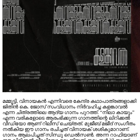
മമ്മൂട്ടി, വിനായകൻ എന്നിവരെ കേന്ദ്ര കഥാപാത്രങ്ങളാക്കി
ജിതിൻ കെ. ജോസ് സംവിധാനം നിർവഹിച്ച കളങ്കാവൽ
എന്ന ചിത്രത്തിലെ ആദ്യ ഗാനം പുറത്ത്. “നിലാ കായും”
എന്ന വരികളോടെ ആരംഭിക്കുന്ന ഗാനത്തിന്റെ ലിറിക്കൽ
വീഡിയോ ആണ് റിലീസ് ചെയ്തത്. മുജീബ് മജീദ് സംഗീതം
നൽകിയ ഈ ഗാനം രചിച്ചത് വിനായക് ശശികുമാറാണ്.
ഗാനം ആലപിച്ചത് സിന്ധു ഡെൽസൺ. അന്ന റാഫിയാണ്