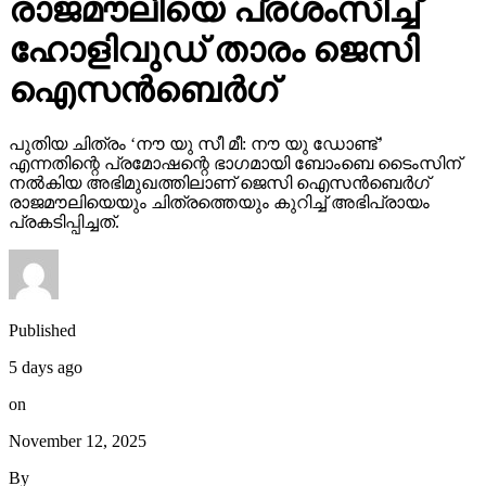
രാജമൗലിയെ പ്രശംസിച്ച്
ഹോളിവുഡ് താരം ജെസി
ഐസന്‍ബെര്‍ഗ്
പുതിയ ചിത്രം ‘നൗ യു സീ മീ: നൗ യു ഡോണ്ട്’
എന്നതിന്റെ പ്രമോഷന്റെ ഭാഗമായി ബോംബെ ടൈംസിന്
നല്‍കിയ അഭിമുഖത്തിലാണ് ജെസി ഐസന്‍ബെര്‍ഗ്
രാജമൗലിയെയും ചിത്രത്തെയും കുറിച്ച് അഭിപ്രായം
പ്രകടിപ്പിച്ചത്.
Published
5 days ago
on
November 12, 2025
By