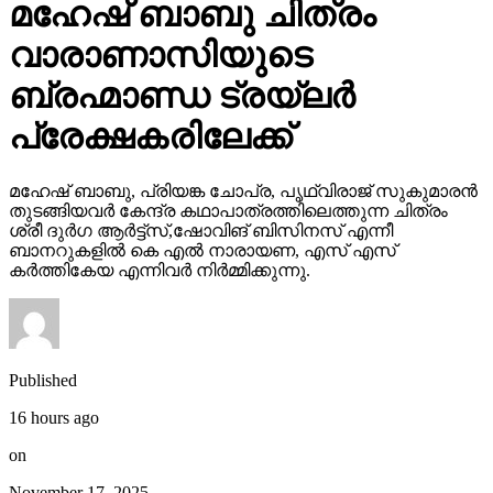
മഹേഷ് ബാബു ചിത്രം
വാരാണാസിയുടെ
ബ്രഹ്മാണ്ഡ ട്രയ്ലർ
പ്രേക്ഷകരിലേക്ക്
മഹേഷ് ബാബു, പ്രിയങ്ക ചോപ്ര, പൃഥ്വിരാജ് സുകുമാരൻ
തുടങ്ങിയവർ കേന്ദ്ര കഥാപാത്രത്തിലെത്തുന്ന ചിത്രം
ശ്രീ ദുർഗ ആർട്ട്സ്,ഷോവിങ് ബിസിനസ് എന്നീ
ബാനറുകളിൽ കെ എൽ നാരായണ, എസ് എസ്
കർത്തികേയ എന്നിവർ നിർമ്മിക്കുന്നു.
Published
16 hours ago
on
November 17, 2025