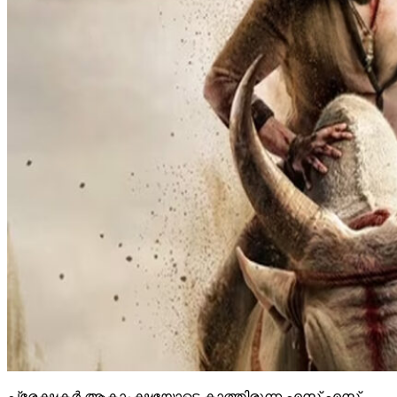
പ്രേക്ഷകര്‍ ആകാംക്ഷയോടെ കാത്തിരുന്ന എസ്.എസ്.