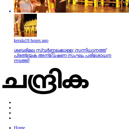
kerala
19 hours ago
ശബരിമല സ്വര്‍ണ്ണക്കൊള്ള; സന്നിധാനത്ത്
പ്രത്യേക അന്വേഷണ സംഘം പരിശോധന
നടത്തി
Home