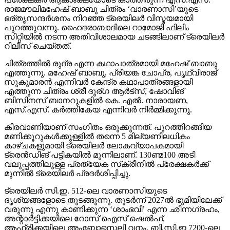
രാജമൗലിമഹേഷ് ബാബു ചിത്രം ‘വാരണാസി’യുടെ
ഭര്തൃസന്ദര്‍ശനം നിറഞ്ഞ ട്രെയിലര്‍ വിസ്മയമായി
പുറത്തുവന്നു. ഹൈദരാബാദിലെ റാമോജി ഫിലിം
സിറ്റിയില്‍ നടന്ന അതിവിശാലമായ ചടങ്ങിലാണ് ട്രെയിലര്‍
റിലീസ് ചെയ്തത്.
ചിത്രത്തില്‍ രുദ്ര എന്ന കഥാപാത്രമായി മഹേഷ് ബാബു
എത്തുന്നു. മഹേഷ് ബാബു, പ്രിയങ്ക ചോപ്ര, പൃഥ്വിരാജ്
സുകുമാരന്‍ എന്നിവര്‍ കേന്ദ്ര കഥാപാത്രങ്ങളായി
എത്തുന്ന ചിത്രം ശ്രീ ദുര്ഗ ആര്‍ട്‌സ്, ഷോവിങ്
ബിസിനസ് ബാനറുകളില്‍ കെ. എല്‍. നാരായണ,
എസ്.എസ്. കര്‍ത്തികേയ എന്നിവര്‍ നിര്‍മ്മിക്കുന്നു.
കീരവാണിയാണ് സംഗീതം ഒരുക്കുന്നത്. പുറത്തിറങ്ങിയ
മണിക്കൂറുകള്‍ക്കുള്ളില്‍ തന്നെ 5 മില്യണിലധികം
കാഴ്ചകളുമായി ട്രെയിലര്‍ ലോകവ്യാപകമായി
ട്രെന്‍ഡിങ് പട്ടികയില്‍ മുന്നിലാണ്. 130ണ്മ100 അടി
വലുപ്പത്തിലുള്ള പ്രത്യേക സ്‌ക്രീനില്‍ പ്രേക്ഷകര്‍ക്ക്
മുന്നില്‍ ട്രെയിലര്‍ പ്രദര്‍ശിപ്പിച്ചു.
ട്രെയിലര്‍ സി.ഇ. 512-ലെ വാരണാസിയുടെ
ദൃശ്യങ്ങളോടെ തുടങ്ങുന്നു. തുടര്‍ന്ന് 2027ല്‍ ഭൂമിയിലേക്ക്
വരുന്നു എന്നു കാണിക്കുന്ന ‘ശാംഭവി’ എന്ന ഛിന്നഗ്രഹം,
അന്റാര്‍ട്ടിക്കയിലെ റോസ് ഐസ് ഷെല്‍ഫ്,
ആഫ്രിക്കയിലെ അംബോസെലി വനം, ബി.സി.ഇ 7200-ലെ