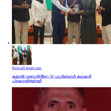
News
20 hours ago
കമാൽ വരദൂരിൻ്റെ 50 ഫുട്ബോൾ കഥകൾ
പ്രകാശിതമായി