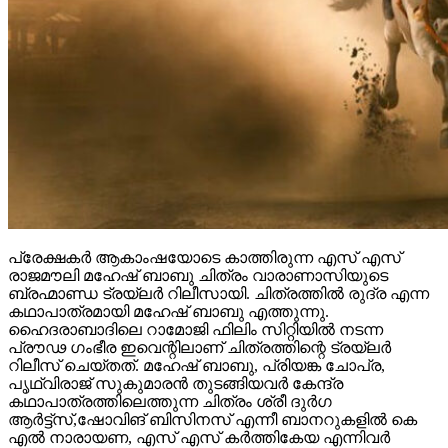
പ്രേക്ഷകർ ആകാംഷയോടെ കാത്തിരുന്ന എസ് എസ്
രാജമൗലി മഹേഷ് ബാബു ചിത്രം വാരാണാസിയുടെ
ബ്രഹ്മാണ്ഡ ട്രയ്ലർ റിലീസായി. ചിത്രത്തിൽ രുദ്ര എന്ന
കഥാപാത്രമായി മഹേഷ് ബാബു എത്തുന്നു.
ഹൈദരാബാദിലെ റാമോജി ഫിലിം സിറ്റിയിൽ നടന്ന
പ്രൗഢ ഗംഭീര ഇവെന്റിലാണ് ചിത്രത്തിന്റെ ട്രയ്ലർ
റിലീസ് ചെയ്തത്. മഹേഷ് ബാബു, പ്രിയങ്ക ചോപ്ര,
പൃഥ്വിരാജ് സുകുമാരൻ തുടങ്ങിയവർ കേന്ദ്ര
കഥാപാത്രത്തിലെത്തുന്ന ചിത്രം ശ്രീ ദുർഗ
ആർട്ട്സ്,ഷോവിങ് ബിസിനസ് എന്നീ ബാനറുകളിൽ കെ
എൽ നാരായണ, എസ് എസ് കർത്തികേയ എന്നിവർ