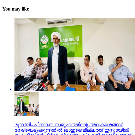
You may like
മുസ്ലിം പിന്നാക്ക സമൂഹത്തിന്റെ അവകാശങ്ങള്‍
നേടിയെടുക്കുന്നതില്‍ ഖാഇദെ മില്ലത്ത് ഇസ്മായില്‍