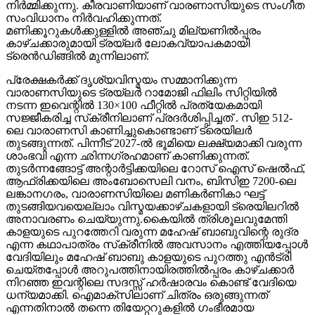
നിർമ്മിക്കുന്നു. കീരവാണിയാണ് വാരണാസിയുടെ സംഗീത
സംവിധാനം നിർവഹിക്കുന്നത്.
മണിക്കൂറുകൾക്കുള്ളിൽ അഞ്ചു മില്യണിൽപ്പരം
കാഴ്ചക്കാരുമായി ട്രയ്ലർ ലോകവ്യാപകമായി
ട്രെൻഡിങ്ങിൽ മുന്നിലാണ്.
പ്രേക്ഷകർക്ക് ദൃശ്യവിസ്മയം സമ്മാനിക്കുന്ന
വാരാണസിയുടെ ട്രയ്ലർ റാമോജി ഫിലിം സിറ്റിയിൽ
നടന്ന ഇവെന്റിൽ 130×100 ഫീറ്റിൽ പ്രത്യേകമായി
സജ്ജീകരിച്ച സ്‌ക്രീനിലാണ് പ്രദർശിപ്പിച്ചത് . സിഇ 512-
ലെ വാരാണസി കാണിച്ചുകൊണ്ടാണ് ട്രെയിലര്‍
തുടങ്ങുന്നത്. പിന്നീട് 2027-ല്‍ ഭൂമിയെ ലക്ഷ്യമാക്കി വരുന്ന
ശാംഭവി എന്ന ഛിന്നഗ്രഹമാണ് കാണിക്കുന്നത്.
തുടര്‍ന്നങ്ങോട്ട് അന്റാര്‍ട്ടിക്കയിലെ റോസ് ഐസ് ഷെല്‍ഫ്,
ആഫ്രിക്കയിലെ അംബോസെലി വനം, ബിസിഇ 7200-ലെ
ലങ്കാനഗരം, വാരാണസിയിലെ മണികര്‍ണികാ ഘട്ട്
തുടങ്ങിയവയെല്ലാം വിസ്മയക്കാഴ്ചകളായി ട്രെയിലറില്‍
അനാവരണം ചെയ്യുന്നു.കൈയില്‍ ത്രിശൂലവുമേന്തി
കാളയുടെ പുറത്തേറി വരുന്ന മഹേഷ് ബാബുവിന്റെ രുദ്ര
എന്ന കഥാപാത്രം സ്‌ക്രീനിൽ അവസാനം എത്തിയപ്പോൾ
വേദിയിലും മഹേഷ് ബാബു കാളയുടെ പുറത്തു എൻട്രി
ചെയ്തപ്പോൾ അറുപത്തിനായിരത്തിൽപ്പരം കാഴ്ചക്കാർ
നിറഞ്ഞ ഇവന്റിലെ സദസ്സ് ഹർഷാരവം കൊണ്ട് വേദിയെ
ധന്യമാക്കി. ഐമാക്‌സിലാണ് ചിത്രം ഒരുങ്ങുന്നത്
എന്നതിനാല്‍ തന്നെ തിയേറ്ററുകളില്‍ ഗംഭീരമായ