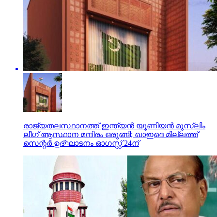
രാജ്യതലസ്ഥാനത്ത് ഇന്ത്യന്‍ യൂണിയന്‍ മുസ്‌ലിം
ലീഗ് ആസ്ഥാന മന്ദിരം ഒരുങ്ങി; ഖാഇദെ മില്ലത്ത്
സെന്റര്‍ ഉദ്ഘാടനം ഓഗസ്റ്റ് 24ന്