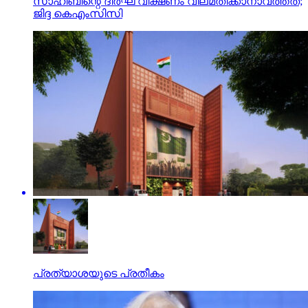
സാഹിബിന്റെ ദീര്‍ഘ വീക്ഷണം വിലമതിക്കാനാവത്തത്;
ജിദ്ദ കെഎംസിസി
പ്രത്യാശയുടെ പ്രതീകം