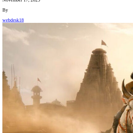
By
webdesk18