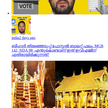
india
2 days ago
ബീഹാർ തിരഞ്ഞെടുപ്പ് പോസ്റ്റൽ ബാലറ്റ് ഫലം: MGB
142, NDA 98; എന്തുകൊണ്ടാണ് ഇത് ഇവിഎമ്മിന്
എതിരായിരിക്കുന്നത്?