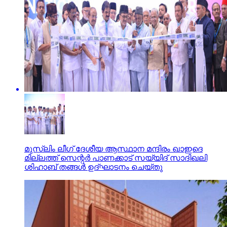
മുസ്‌ലിം ലീഗ് ദേശീയ ആസ്ഥാന മന്ദിരം ഖാഇദെ
മില്ലത്ത് സെന്റര്‍ പാണക്കാട് സയ്യിദ് സാദിഖലി
ശിഹാബ് തങ്ങള്‍ ഉദ്ഘാടനം ചെയ്തു