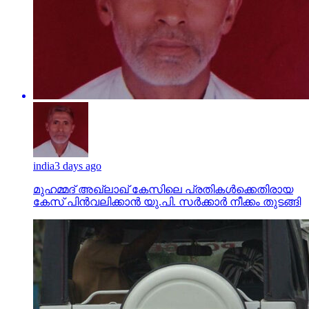
india
3 days ago
മുഹമ്മദ് അഖ്‌ലാഖ് കേസിലെ പ്രതികള്‍ക്കെതിരായ
കേസ് പിന്‍വലിക്കാന്‍ യു.പി. സര്‍ക്കാര്‍ നീക്കം തുടങ്ങി