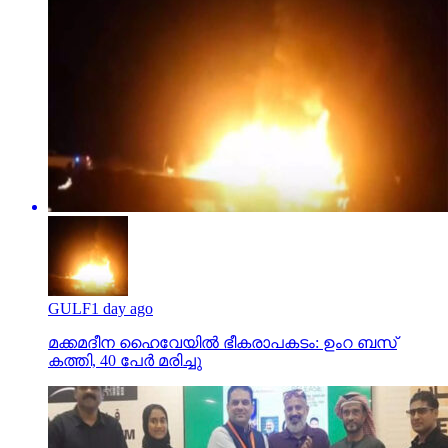
GULF
1 day ago
മക്കമദീന ഹൈവേയില്‍ ഭീകരാപകടം: ഉംറ ബസ്
കത്തി, 40 പേര്‍ മരിച്ചു