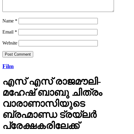
Name
*
Email
*
Website
Film
എസ് എസ് രാജമൗലി-
മഹേഷ് ബാബു ചിത്രം
വാരാണാസിയുടെ
ബ്രഹ്മാണ്ഡ ട്രയ്ലർ
പ്രേക്ഷകരിലേക്ക്