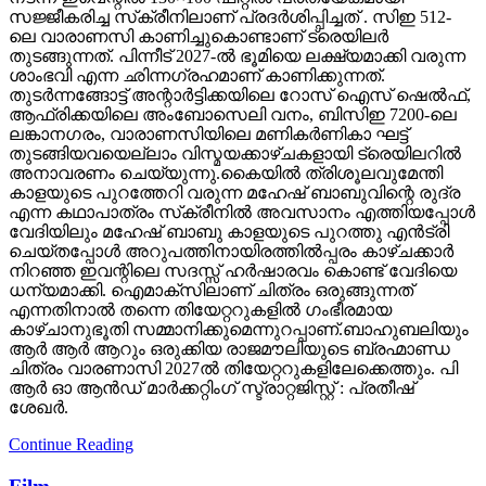
സജ്ജീകരിച്ച സ്‌ക്രീനിലാണ് പ്രദർശിപ്പിച്ചത് . സിഇ 512-
ലെ വാരാണസി കാണിച്ചുകൊണ്ടാണ് ട്രെയിലര്‍
തുടങ്ങുന്നത്. പിന്നീട് 2027-ല്‍ ഭൂമിയെ ലക്ഷ്യമാക്കി വരുന്ന
ശാംഭവി എന്ന ഛിന്നഗ്രഹമാണ് കാണിക്കുന്നത്.
തുടര്‍ന്നങ്ങോട്ട് അന്റാര്‍ട്ടിക്കയിലെ റോസ് ഐസ് ഷെല്‍ഫ്,
ആഫ്രിക്കയിലെ അംബോസെലി വനം, ബിസിഇ 7200-ലെ
ലങ്കാനഗരം, വാരാണസിയിലെ മണികര്‍ണികാ ഘട്ട്
തുടങ്ങിയവയെല്ലാം വിസ്മയക്കാഴ്ചകളായി ട്രെയിലറില്‍
അനാവരണം ചെയ്യുന്നു.കൈയില്‍ ത്രിശൂലവുമേന്തി
കാളയുടെ പുറത്തേറി വരുന്ന മഹേഷ് ബാബുവിന്റെ രുദ്ര
എന്ന കഥാപാത്രം സ്‌ക്രീനിൽ അവസാനം എത്തിയപ്പോൾ
വേദിയിലും മഹേഷ് ബാബു കാളയുടെ പുറത്തു എൻട്രി
ചെയ്തപ്പോൾ അറുപത്തിനായിരത്തിൽപ്പരം കാഴ്ചക്കാർ
നിറഞ്ഞ ഇവന്റിലെ സദസ്സ് ഹർഷാരവം കൊണ്ട് വേദിയെ
ധന്യമാക്കി. ഐമാക്‌സിലാണ് ചിത്രം ഒരുങ്ങുന്നത്
എന്നതിനാല്‍ തന്നെ തിയേറ്ററുകളില്‍ ഗംഭീരമായ
കാഴ്ചാനുഭൂതി സമ്മാനിക്കുമെന്നുറപ്പാണ്.ബാഹുബലിയും
ആർ ആർ ആറും ഒരുക്കിയ രാജമൗലിയുടെ ബ്രഹ്മാണ്ഡ
ചിത്രം വാരണാസി 2027ൽ തിയേറ്ററുകളിലേക്കെത്തും. പി
ആർ ഓ ആൻഡ് മാർക്കറ്റിംഗ് സ്ട്രാറ്റജിസ്റ്റ് : പ്രതീഷ്
ശേഖർ.
Continue Reading