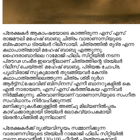
പ്രേക്ഷകർ ആകാംഷയോടെ കാത്തിരുന്ന എസ് എസ്
രാജമൗലി മഹേഷ് ബാബു ചിത്രം വാരാണാസിയുടെ
ബ്രഹ്മാണ്ഡ ട്രയ്ലർ റിലീസായി. ചിത്രത്തിൽ രുദ്ര എന്ന
കഥാപാത്രമായി മഹേഷ് ബാബു എത്തുന്നു.
ഹൈദരാബാദിലെ റാമോജി ഫിലിം സിറ്റിയിൽ നടന്ന
പ്രൗഢ ഗംഭീര ഇവെന്റിലാണ് ചിത്രത്തിന്റെ ട്രയ്ലർ
റിലീസ് ചെയ്തത്. മഹേഷ് ബാബു, പ്രിയങ്ക ചോപ്ര,
പൃഥ്വിരാജ് സുകുമാരൻ തുടങ്ങിയവർ കേന്ദ്ര
കഥാപാത്രത്തിലെത്തുന്ന ചിത്രം ശ്രീ ദുർഗ
ആർട്ട്സ്,ഷോവിങ് ബിസിനസ് എന്നീ ബാനറുകളിൽ കെ
എൽ നാരായണ, എസ് എസ് കർത്തികേയ എന്നിവർ
നിർമ്മിക്കുന്നു. കീരവാണിയാണ് വാരണാസിയുടെ സംഗീത
സംവിധാനം നിർവഹിക്കുന്നത്.
മണിക്കൂറുകൾക്കുള്ളിൽ അഞ്ചു മില്യണിൽപ്പരം
കാഴ്ചക്കാരുമായി ട്രയ്ലർ ലോകവ്യാപകമായി
ട്രെൻഡിങ്ങിൽ മുന്നിലാണ്.
പ്രേക്ഷകർക്ക് ദൃശ്യവിസ്മയം സമ്മാനിക്കുന്ന
വാരാണസിയുടെ ട്രയ്ലർ റാമോജി ഫിലിം സിറ്റിയിൽ
നടന്ന ഇവെന്റിൽ 130×100 ഫീറ്റിൽ പ്രത്യേകമായി