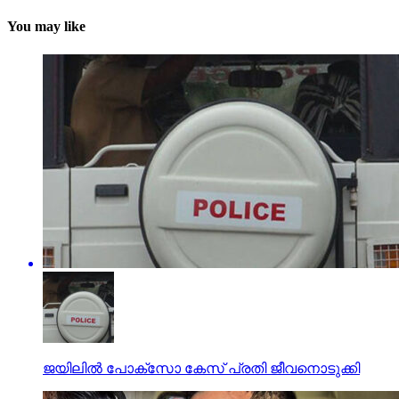
You may like
ജയിലില്‍ പോക്‌സോ കേസ് പ്രതി ജീവനൊടുക്കി