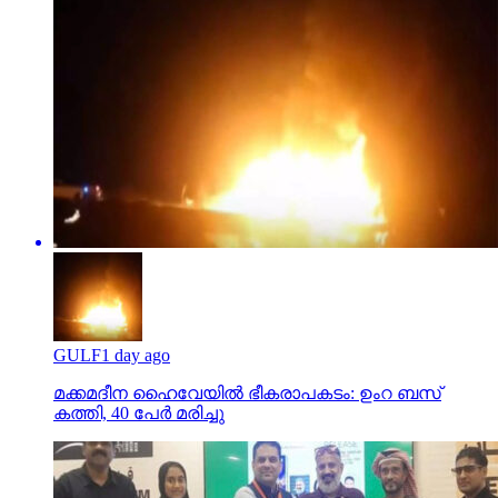
GULF
1 day ago
മക്കമദീന ഹൈവേയില്‍ ഭീകരാപകടം: ഉംറ ബസ്
കത്തി, 40 പേര്‍ മരിച്ചു