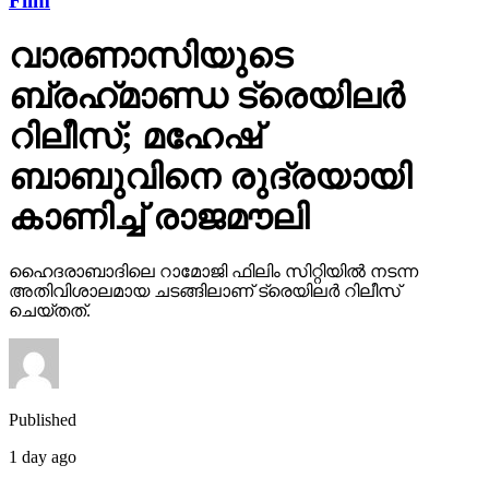
Film
വാരണാസിയുടെ
ബ്രഹ്‌മാണ്ഡ ട്രെയിലര്‍
റിലീസ്; മഹേഷ്
ബാബുവിനെ രുദ്രയായി
കാണിച്ച് രാജമൗലി
ഹൈദരാബാദിലെ റാമോജി ഫിലിം സിറ്റിയില്‍ നടന്ന
അതിവിശാലമായ ചടങ്ങിലാണ് ട്രെയിലര്‍ റിലീസ്
ചെയ്തത്.
Published
1 day ago