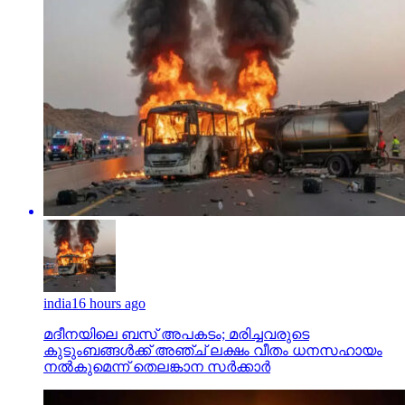
india
16 hours ago
മദീനയിലെ ബസ് അപകടം; മരിച്ചവരുടെ
കുടുംബങ്ങള്‍ക്ക് അഞ്ച് ലക്ഷം വീതം ധനസഹായം
നല്‍കുമെന്ന് തെലങ്കാന സര്‍ക്കാര്‍