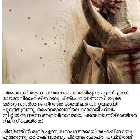
പ്രേക്ഷകര്‍ ആകാംക്ഷയോടെ കാത്തിരുന്ന എസ്.എസ്.
രാജമൗലിമഹേഷ് ബാബു ചിത്രം ‘വാരണാസി’യുടെ
ഭര്തൃസന്ദര്‍ശനം നിറഞ്ഞ ട്രെയിലര്‍ വിസ്മയമായി
പുറത്തുവന്നു. ഹൈദരാബാദിലെ റാമോജി ഫിലിം
സിറ്റിയില്‍ നടന്ന അതിവിശാലമായ ചടങ്ങിലാണ് ട്രെയിലര്‍
റിലീസ് ചെയ്തത്.
ചിത്രത്തില്‍ രുദ്ര എന്ന കഥാപാത്രമായി മഹേഷ് ബാബു
എത്തുന്നു. മഹേഷ് ബാബു, പ്രിയങ്ക ചോപ്ര, പൃഥ്വിരാജ്