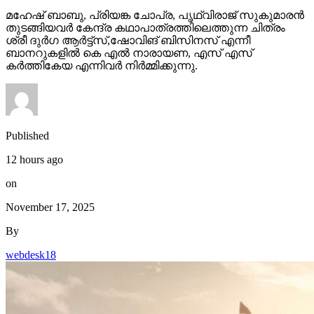
മഹേഷ് ബാബു, പ്രിയങ്ക ചോപ്ര, പൃഥ്വിരാജ് സുകുമാരൻ
തുടങ്ങിയവർ കേന്ദ്ര കഥാപാത്രത്തിലെത്തുന്ന ചിത്രം
ശ്രീ ദുർഗ ആർട്ട്സ്,ഷോവിങ് ബിസിനസ് എന്നീ
ബാനറുകളിൽ കെ എൽ നാരായണ, എസ് എസ്
കർത്തികേയ എന്നിവർ നിർമ്മിക്കുന്നു.
Published
12 hours ago
on
November 17, 2025
By
webdesk18