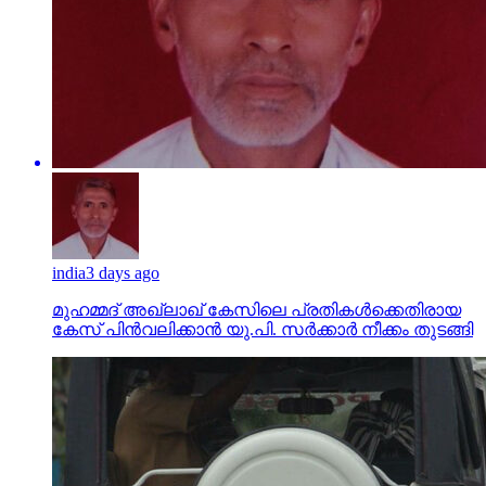
india
3 days ago
മുഹമ്മദ് അഖ്‌ലാഖ് കേസിലെ പ്രതികള്‍ക്കെതിരായ
കേസ് പിന്‍വലിക്കാന്‍ യു.പി. സര്‍ക്കാര്‍ നീക്കം തുടങ്ങി