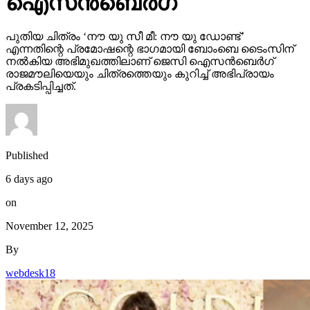
ഐസന്‍ബെര്‍ഗ്
പുതിയ ചിത്രം ‘നൗ യു സീ മീ: നൗ യു ഡോണ്ട്’
എന്നതിന്റെ പ്രമോഷന്റെ ഭാഗമായി ബോംബെ ടൈംസിന്
നല്‍കിയ അഭിമുഖത്തിലാണ് ജെസി ഐസന്‍ബെര്‍ഗ്
രാജമൗലിയെയും ചിത്രത്തെയും കുറിച്ച് അഭിപ്രായം
പ്രകടിപ്പിച്ചത്.
Published
6 days ago
on
November 12, 2025
By
webdesk18