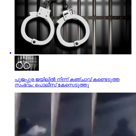
പൂജപ്പുര ജയിലില്‍ നിന്ന് കഞ്ചാവ് കണ്ടെടുത്ത
സംഭവം: പൊലീസ് കേസെടുത്തു