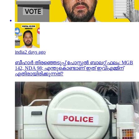
india
2 days ago
ബീഹാർ തിരഞ്ഞെടുപ്പ് പോസ്റ്റൽ ബാലറ്റ് ഫലം: MGB
142, NDA 98; എന്തുകൊണ്ടാണ് ഇത് ഇവിഎമ്മിന്
എതിരായിരിക്കുന്നത്?