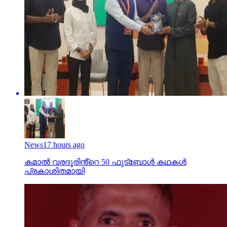
News
17 hours ago
കമാൽ വരദൂരിൻ്റെ 50 ഫുട്ബോൾ കഥകൾ
പ്രകാശിതമായി