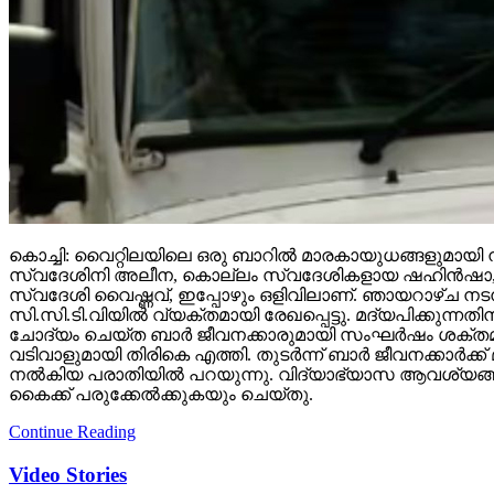
കൊച്ചി: വൈറ്റിലയിലെ ഒരു ബാറില്‍ മാരകായുധങ്ങളുമായി നട
സ്വദേശിനി അലീന, കൊല്ലം സ്വദേശികളായ ഷഹിന്‍ഷാ, അല്‍
സ്വദേശി വൈഷ്ണവ്, ഇപ്പോഴും ഒളിവിലാണ്. ഞായറാഴ്ച നടന്ന 
സി.സി.ടി.വിയില്‍ വ്യക്തമായി രേഖപ്പെട്ടു. മദ്യപിക്കു
ചോദ്യം ചെയ്ത ബാര്‍ ജീവനക്കാരുമായി സംഘര്‍ഷം ശക്തമാ
വടിവാളുമായി തിരികെ എത്തി. തുടര്‍ന്ന് ബാര്‍ ജീവനക്കാര്
നല്‍കിയ പരാതിയില്‍ പറയുന്നു. വിദ്യാഭ്യാസ ആവശ്യങ്ങ
കൈക്ക് പരുക്കേല്‍ക്കുകയും ചെയ്തു.
Continue Reading
Video Stories
ജാതി വിവേചനം; മലപ്പുറം ബി