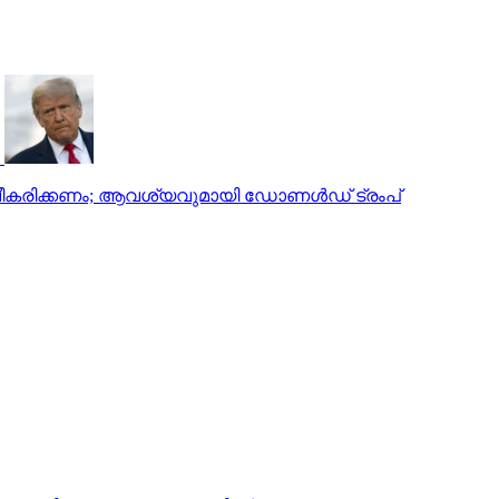
്വീകരിക്കണം; ആവശ്യവുമായി ഡോണള്‍ഡ് ട്രംപ്
യൂസുഫലിക്ക് അബ്ദുള്ള രാജാവിന്റെ ക്ഷണം
മിലാകരുത്: ജോര്‍ദാന്‍ രാജാവ്