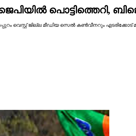
ട്ടി മലപ്പുറം വെസ്റ്റ് ജില്ല മീഡിയ സെല്‍ കണ്‍വീനറും എടരിക്