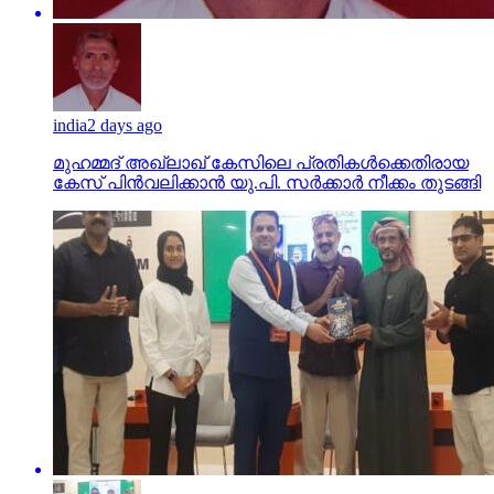
india
2 days ago
മുഹമ്മദ് അഖ്‌ലാഖ് കേസിലെ പ്രതികള്‍ക്കെതിരായ
കേസ് പിന്‍വലിക്കാന്‍ യു.പി. സര്‍ക്കാര്‍ നീക്കം തുടങ്ങി