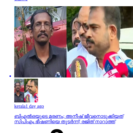
kerala
1 day ago
ബിഎല്‍ഒയുടെ മരണം; അനീഷ് ജീവനൊടുക്കിയത്
സിപിഎം ഭീഷണിയെ തുടര്‍ന്ന്; രജിത് നാറാത്ത്