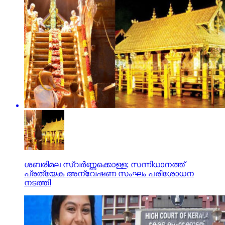
ശബരിമല സ്വര്‍ണ്ണക്കൊള്ള; സന്നിധാനത്ത്
പ്രത്യേക അന്വേഷണ സംഘം പരിശോധന
നടത്തി