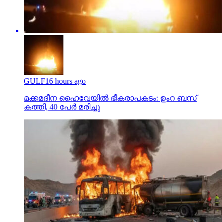
GULF
16 hours ago
മക്കമദീന ഹൈവേയില്‍ ഭീകരാപകടം: ഉംറ ബസ്
കത്തി, 40 പേര്‍ മരിച്ചു