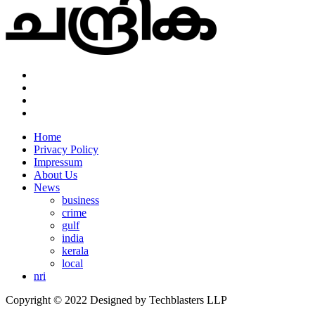
Home
Privacy Policy
Impressum
About Us
News
business
crime
gulf
india
kerala
local
nri
Copyright © 2022 Designed by Techblasters LLP