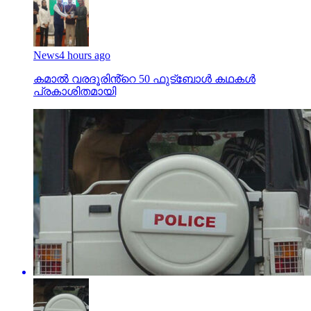
News
4 hours ago
കമാൽ വരദൂരിൻ്റെ 50 ഫുട്ബോൾ കഥകൾ
പ്രകാശിതമായി